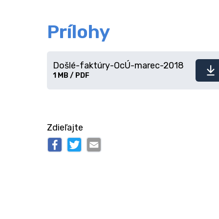
Prílohy
Došlé-faktúry-OcÚ-marec-2018
Stiahnuť
1 MB / PDF
súbor
Zdieľajte