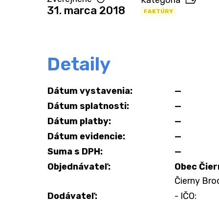
Kategória
31. marca 2018
FAKTÚRY
Detaily
Dátum vystavenia:
—
Dátum splatnosti:
—
Dátum platby:
—
Dátum evidencie:
—
Suma s DPH:
—
Objednávateľ:
Obec Čier
Čierny Brod
Dodávateľ:
- IČO: