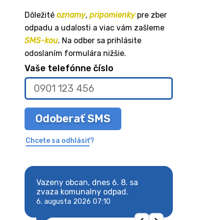
Dôležité
oznamy
,
pripomienky
pre zber
odpadu a udalosti a viac vám zašleme
SMS-kou
. Na odber sa prihlásite
odoslaním formulára nižšie.
Vaše telefónne číslo
Odoberať SMS
Chcete sa odhlásiť?
8. sa
Vazeny obcan, dnes 6. 8. sa
Vazeny obcan, d
 odpad.
zvaza komunalny odpad.
zvaza komunaln
6. augusta 2026 07:10
6. augusta 2026 