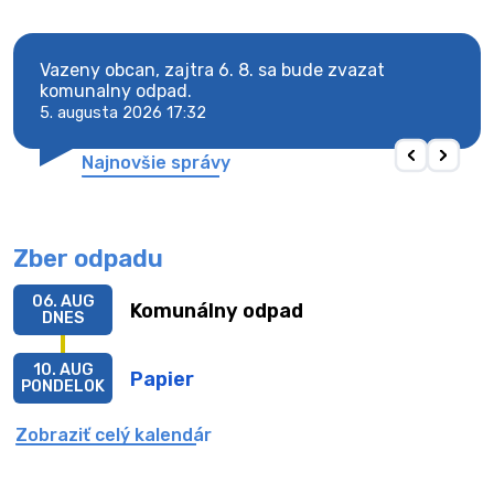
vy.
Vazeny obcan, zajtra 6. 8. sa bude zvazat
Vaze
komunalny odpad.
komu
5. augusta 2026 17:32
5. au
Najnovšie správy
Zber odpadu
06. AUG
Komunálny odpad
DNES
10. AUG
Papier
PONDELOK
Zobraziť celý kalendár