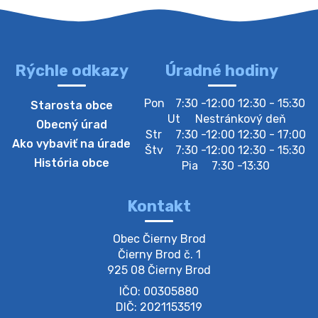
bude zberný dvor zatvorený. Értesítjük a lakosokat,
hogy szerdán augusztus 05-én a gyűjtőudvar zárva
lesz https://ciernybrod.sk?p=214…
4. augusta 2026 09:57
Rýchle odkazy
Úradné hodiny
Zber separovaného odpadu plastu-
Pon
7:30 -12:00 12:30 - 15:30
Starosta obce
Szeparált műanya…
Ut
Nestránkový deň
Obecný úrad
Oznamujeme obyvateľom, že v stredu 05. augusta
Str
7:30 -12:00 12:30 - 17:00
Ako vybaviť na úrade
prebehne zber separovaného odpadu plastu. Prosíme
Štv
7:30 -12:00 12:30 - 15:30
obyvateľov, aby vrecia s odpadom vyložili pred dom už
História obce
Pia
7:30 -13:30
večer vopred, nakoľko firma F…
4. augusta 2026 09:51
Kontakt
Oznámenie o plánovanom prerušení dodávky
Obec Čierny Brod

elektri…
Čierny Brod č. 1

Oznamujeme Vám, že v určitých dňoch bude v
925 08 Čierny Brod
niektorých častiach našej obce plánované prerušenie
IČO: 00305880
distribúcie elektrickej energie. Podrobné informácie o
dátumoch, časoch a dotknutých …
DIČ: 2021153519