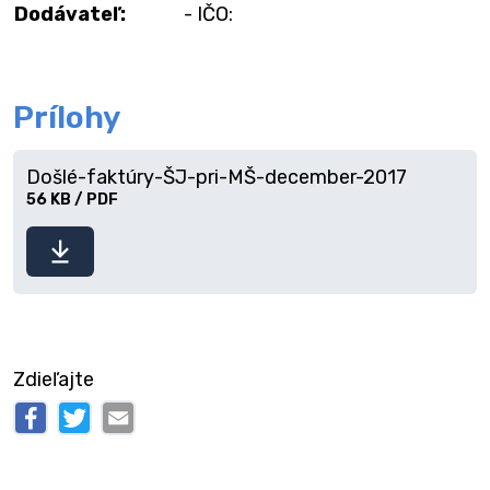
Dodávateľ:
- IČO:
Prílohy
Došlé-faktúry-ŠJ-pri-MŠ-december-2017
56 KB / PDF
Stiahnuť
súbor
Zdieľajte