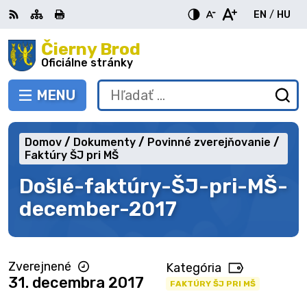
Preskočiť
EN
/
HU
na
Switch
Zme
obsah
Čierny Brod
RSS
Mapa
Tlačiť
Zvýšiť
Zmenšiť
Zväčšiť
languag
jazy
kontrast
veľkosť
veľkosť
Oficiálne stránky
to
na
písma
písma
English
Mag
MENU
PREPNÚŤ
Hľadať:
Od
vy
fo
Domov
Dokumenty
Povinné zverejňovanie
Faktúry ŠJ pri MŠ
Došlé-faktúry-ŠJ-pri-MŠ-
december-2017
Zverejnené
Kategória
31. decembra 2017
FAKTÚRY ŠJ PRI MŠ