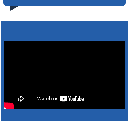
4. augusta 2026 10:05
Zberný dvor-Gyűjtőudvar
Oznamujeme obyvateľom, že v stredu 05. augusta