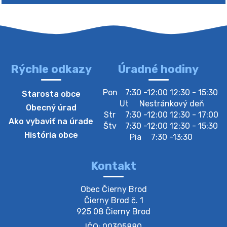
Rýchle odkazy
Úradné hodiny
4. augusta 2026 10:05
Pon
7:30 -12:00 12:30 - 15:30
Starosta obce
Zberný dvor-Gyűjtőudvar
Ut
Nestránkový deň
Obecný úrad
Oznamujeme obyvateľom, že v stredu 05. augusta
Str
7:30 -12:00 12:30 - 17:00
Ako vybaviť na úrade
bude zberný dvor zatvorený. Értesítjük a lakosokat,
Štv
7:30 -12:00 12:30 - 15:30
hogy szerdán augusztus 05-én a gyűjtőudvar zárva
História obce
Pia
7:30 -13:30
lesz https://ciernybrod.sk?p=214…
4. augusta 2026 09:57
Kontakt
Zber separovaného odpadu plastu-
Obec Čierny Brod

Szeparált műanya…
Čierny Brod č. 1

Oznamujeme obyvateľom, že v stredu 05. augusta
925 08 Čierny Brod
prebehne zber separovaného odpadu plastu. Prosíme
IČO: 00305880