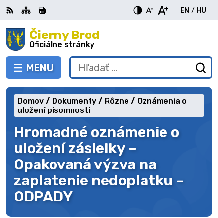
Preskočiť
EN
/
HU
na
Switch
Zme
obsah
Čierny Brod
RSS
Mapa
Tlačiť
Zvýšiť
Zmenšiť
Zväčšiť
languag
jazy
kontrast
veľkosť
veľkosť
Oficiálne stránky
to
na
písma
písma
English
Mag
MENU
PREPNÚŤ
Hľadať:
Od
vy
fo
Domov
Dokumenty
Rôzne
Oznámenia o
uložení písomnosti
Hromadné oznámenie o
uložení zásielky –
Opakovaná výzva na
zaplatenie nedoplatku –
ODPADY