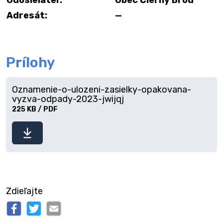
Odosielateľ:
Obec Čierny Brod
Adresát:
—
Prílohy
Oznamenie-o-ulozeni-zasielky-opakovana-
vyzva-odpady-2023-jwijqj
225 KB / PDF
Stiahnuť
súbor
Zdieľajte