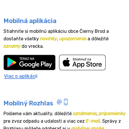
Mobilná aplikácia
Stiahnite si mobilnú aplikáciu obce Čierny Brod a
dostaňte všetky
novinky
,
upozornenia
a dôležité
oznamy
do vrecka.
Viac o aplikácii
Mobilný Rozhlas
Pošleme vám aktuality, dôležité
oznámenia
,
pripomienky
pre zvoz odpadu a udalosti a viac cez
E-mail
. Správy z
Rozhlasu môžete odoberať aj v
mobilnej appke
.