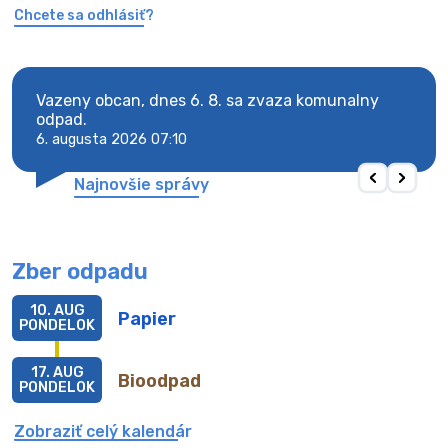
Chcete sa odhlásiť?
Vazeny obcan, dnes 6. 8. sa zvaza komunalny
Vaze
odpad.
odpa
6. augusta 2026 07:10
6. au
Najnovšie správy
Zber odpadu
10. AUG
Papier
PONDELOK
17. AUG
Bioodpad
PONDELOK
Zobraziť celý kalendár