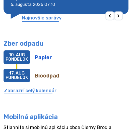
6. augusta 2026 07:10
6. au
Najnovšie správy
Zber odpadu
10. AUG
Papier
PONDELOK
17. AUG
Bioodpad
PONDELOK
Zobraziť celý kalendár
Mobilná aplikácia
Stiahnite si mobilnú aplikáciu obce Čierny Brod a