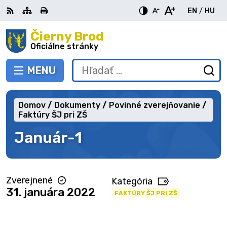
Preskočiť
EN
/
HU
na
Switch
Zme
obsah
Čierny Brod
RSS
Mapa
Tlačiť
Zvýšiť
Zmenšiť
Zväčšiť
languag
jazy
kontrast
veľkosť
veľkosť
Oficiálne stránky
to
na
písma
písma
English
Mag
MENU
PREPNÚŤ
Hľadať:
Od
vy
fo
Domov
Dokumenty
Povinné zverejňovanie
Faktúry ŠJ pri ZŠ
Január-1
Zverejnené
Kategória
31. januára 2022
FAKTÚRY ŠJ PRI ZŠ