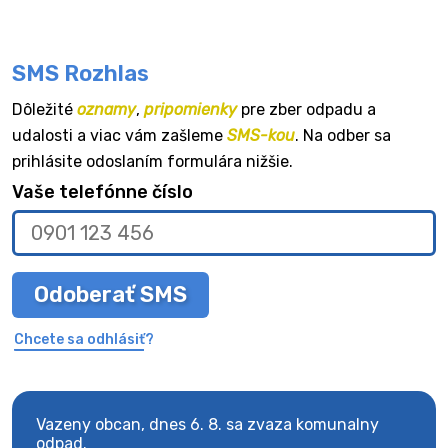
SMS Rozhlas
Dôležité
oznamy
,
pripomienky
pre zber odpadu a
udalosti a viac vám zašleme
SMS-kou
. Na odber sa
prihlásite odoslaním formulára nižšie.
Vaše telefónne číslo
Odoberať SMS
Chcete sa odhlásiť?
Vazeny obcan, dnes 6. 8. sa zvaza komunalny
Vaze
odpad.
odpa