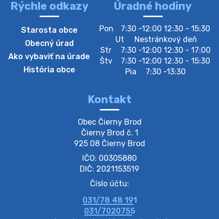
Rýchle odkazy
Úradné hodiny
4. augusta 2026 10:05
Pon
7:30 -12:00 12:30 - 15:30
Starosta obce
Zberný dvor-Gyűjtőudvar
Ut
Nestránkový deň
Obecný úrad
Oznamujeme obyvateľom, že v stredu 05. augusta
Str
7:30 -12:00 12:30 - 17:00
Ako vybaviť na úrade
bude zberný dvor zatvorený. Értesítjük a lakosokat,
Štv
7:30 -12:00 12:30 - 15:30
hogy szerdán augusztus 05-én a gyűjtőudvar zárva
História obce
Pia
7:30 -13:30
lesz https://ciernybrod.sk?p=214…
4. augusta 2026 09:57
Kontakt
Zber separovaného odpadu plastu-
Obec Čierny Brod

Szeparált műanya…
Čierny Brod č. 1

Oznamujeme obyvateľom, že v stredu 05. augusta
925 08 Čierny Brod
prebehne zber separovaného odpadu plastu. Prosíme
IČO: 00305880
obyvateľov, aby vrecia s odpadom vyložili pred dom už
večer vopred, nakoľko firma F…
DIČ: 2021153519
4. augusta 2026 09:51
Číslo účtu:
031/78 48 191
Oznámenie o plánovanom prerušení dodávky
031/7020755