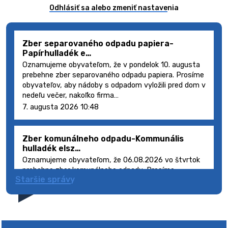
Odhlásiť sa alebo zmeniť nastavenia
Zber separovaného odpadu papiera-
Papírhulladék e…
Oznamujeme obyvateľom, že v pondelok 10. augusta
prebehne zber separovaného odpadu papiera. Prosíme
obyvateľov, aby nádoby s odpadom vyložili pred dom v
nedeľu večer, nakoľko firma…
7. augusta 2026 10:48
Zber komunálneho odpadu-Kommunális
hulladék elsz…
Oznamujeme obyvateľom, že 06.08.2026 vo štvrtok
prebehne zber komunálneho odpadu. Prosíme
Staršie správy
obyvateľov, aby smetné nádoby s odpadom vyložili
pred dom deň vopred, nakoľko firma FCC Sl…
5. augusta 2026 08:41