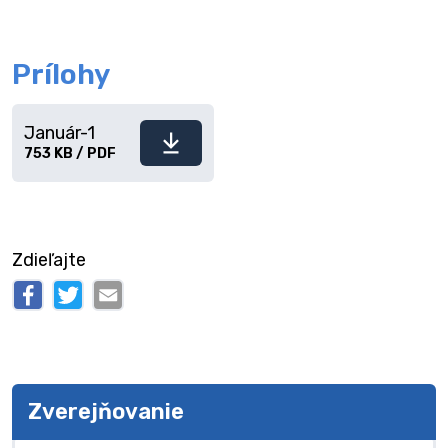
Prílohy
Január-1
Stiahnuť
753 KB / PDF
súbor
Zdieľajte
Zverejňovanie