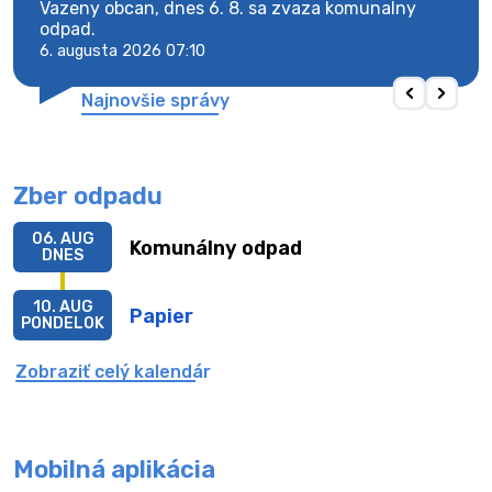
Vazeny obcan, dnes 6. 8. sa zvaza komunalny
Vaze
odpad.
odpa
6. augusta 2026 07:10
6. au
Najnovšie správy
Zber odpadu
06. AUG
Komunálny odpad
DNES
10. AUG
Papier
PONDELOK
Zobraziť celý kalendár
Mobilná aplikácia