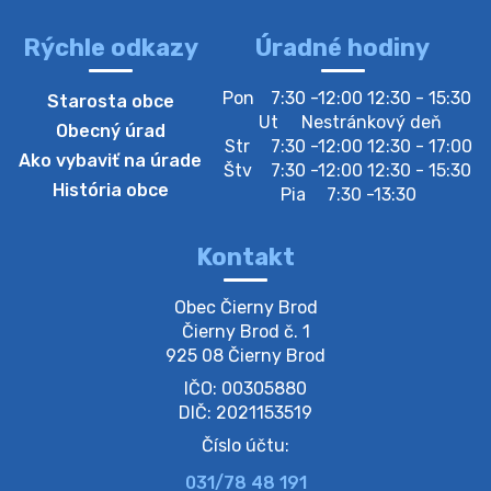
lesz https://ciernybrod.sk?p=214…
4. augusta 2026 09:57
Rýchle odkazy
Úradné hodiny
Zber separovaného odpadu plastu-
Pon
7:30 -12:00 12:30 - 15:30
Starosta obce
Szeparált műanya…
Ut
Nestránkový deň
Obecný úrad
Oznamujeme obyvateľom, že v stredu 05. augusta
Str
7:30 -12:00 12:30 - 17:00
Ako vybaviť na úrade
prebehne zber separovaného odpadu plastu. Prosíme
Štv
7:30 -12:00 12:30 - 15:30
obyvateľov, aby vrecia s odpadom vyložili pred dom už
História obce
Pia
7:30 -13:30
večer vopred, nakoľko firma F…
4. augusta 2026 09:51
Kontakt
Oznámenie o plánovanom prerušení dodávky
Obec Čierny Brod

elektri…
Čierny Brod č. 1

Oznamujeme Vám, že v určitých dňoch bude v
925 08 Čierny Brod
niektorých častiach našej obce plánované prerušenie
IČO: 00305880
distribúcie elektrickej energie. Podrobné informácie o
dátumoch, časoch a dotknutých …
DIČ: 2021153519
4. augusta 2026 09:48
Číslo účtu:
031/78 48 191