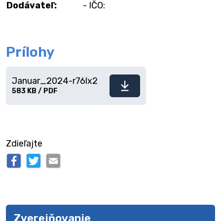
Dodávateľ:
- IČO:
Prílohy
Januar_2024-r76lx2
Stiahnuť
583 KB / PDF
súbor
Zdieľajte
Zverejňovanie