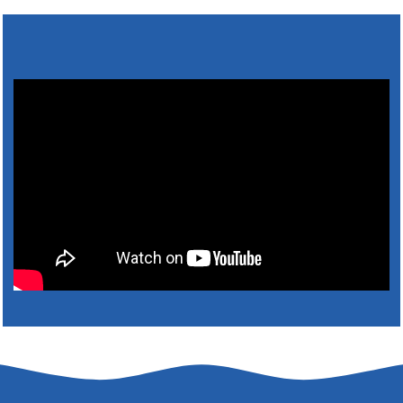
4. augusta 2026 10:05
Zberný dvor-Gyűjtőudvar
Oznamujeme obyvateľom, že v stredu 05. augusta
bude zberný dvor zatvorený. Értesítjük a lakosokat,
hogy szerdán augusztus 05-én a gyűjtőudvar zárva