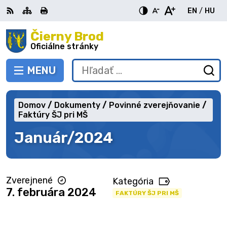
Preskočiť
EN
/
HU
na
Switch
Zme
obsah
Čierny Brod
RSS
Mapa
Tlačiť
Zvýšiť
Zmenšiť
Zväčšiť
languag
jazy
kontrast
veľkosť
veľkosť
Oficiálne stránky
to
na
písma
písma
English
Mag
MENU
PREPNÚŤ
Hľadať:
Od
vy
fo
Domov
Dokumenty
Povinné zverejňovanie
Faktúry ŠJ pri MŠ
Január/2024
Zverejnené
Kategória
7. februára 2024
FAKTÚRY ŠJ PRI MŠ