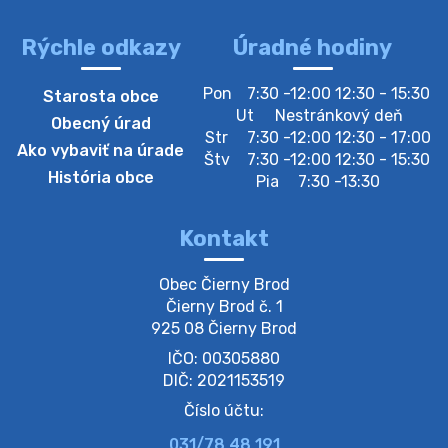
Rýchle odkazy
Úradné hodiny
4. augusta 2026 10:05
Pon
7:30 -12:00 12:30 - 15:30
Starosta obce
Zberný dvor-Gyűjtőudvar
Ut
Nestránkový deň
Obecný úrad
Oznamujeme obyvateľom, že v stredu 05. augusta
Str
7:30 -12:00 12:30 - 17:00
Ako vybaviť na úrade
bude zberný dvor zatvorený. Értesítjük a lakosokat,
Štv
7:30 -12:00 12:30 - 15:30
hogy szerdán augusztus 05-én a gyűjtőudvar zárva
História obce
Pia
7:30 -13:30
lesz https://ciernybrod.sk?p=214…
4. augusta 2026 09:57
Kontakt
Zber separovaného odpadu plastu-
Obec Čierny Brod

Szeparált műanya…
Čierny Brod č. 1

Oznamujeme obyvateľom, že v stredu 05. augusta
925 08 Čierny Brod
prebehne zber separovaného odpadu plastu. Prosíme
IČO: 00305880
obyvateľov, aby vrecia s odpadom vyložili pred dom už
večer vopred, nakoľko firma F…
DIČ: 2021153519
4. augusta 2026 09:51
Číslo účtu:
031/78 48 191