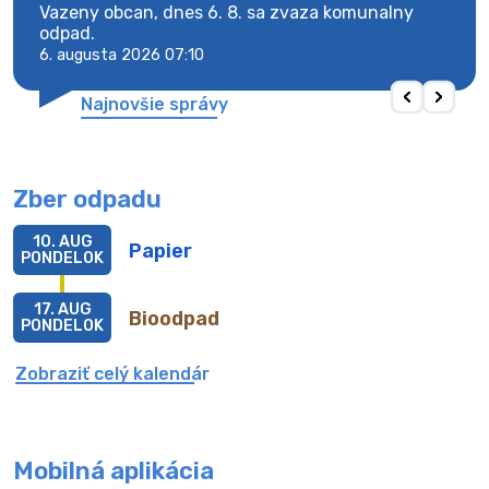
Vazeny obcan, dnes 6. 8. sa zvaza komunalny
Vaze
odpad.
odpa
6. augusta 2026 07:10
6. au
Najnovšie správy
Zber odpadu
10. AUG
Papier
PONDELOK
17. AUG
Bioodpad
PONDELOK
Zobraziť celý kalendár
Mobilná aplikácia