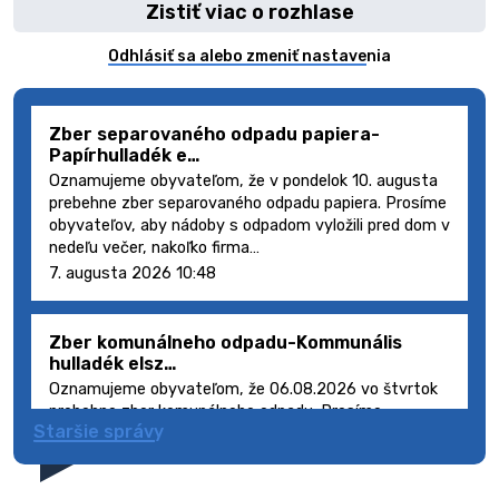
Zistiť viac o rozhlase
Odhlásiť sa alebo zmeniť nastavenia
Zber separovaného odpadu papiera-
Papírhulladék e…
Oznamujeme obyvateľom, že v pondelok 10. augusta
prebehne zber separovaného odpadu papiera. Prosíme
obyvateľov, aby nádoby s odpadom vyložili pred dom v
nedeľu večer, nakoľko firma…
7. augusta 2026 10:48
Zber komunálneho odpadu-Kommunális
hulladék elsz…
Oznamujeme obyvateľom, že 06.08.2026 vo štvrtok
prebehne zber komunálneho odpadu. Prosíme
Staršie správy
obyvateľov, aby smetné nádoby s odpadom vyložili
pred dom deň vopred, nakoľko firma FCC Sl…
5. augusta 2026 08:41