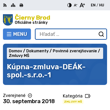
Preskočiť
EN
/
HU
na
Switch
Zme
obsah
Čierny Brod
RSS
Mapa
Tlačiť
Zvýšiť
Zmenšiť
Zväčšiť
languag
jazy
kontrast
veľkosť
veľkosť
Oficiálne stránky
to
na
písma
písma
English
Mag
MENU
PREPNÚŤ
Hľadať:
Od
vy
fo
Domov
Dokumenty
Povinné zverejňovanie
Zmluvy MŠ
Kúpna-zmluva-DEÁK-
spol.-s.r.o.-1
Zverejnené
Kategória
30. septembra 2018
ZMLUVY MŠ