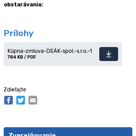
obstarávania:
Prílohy
Kúpna-zmluva-DEÁK-spol.-s.r.o.-1
Stiahnuť
784 KB / PDF
súbor
Zdieľajte
Zverejňovanie