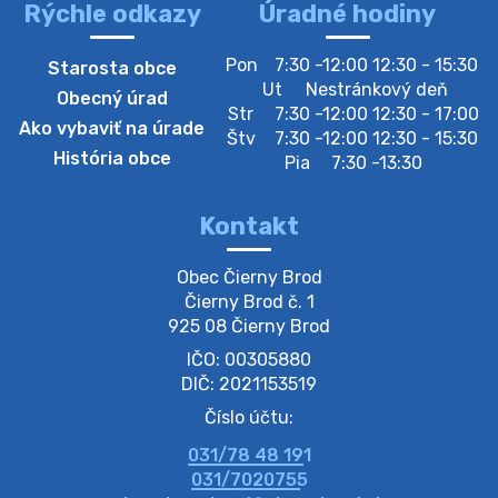
Rýchle odkazy
Úradné hodiny
4. augusta 2026 10:05
Pon
7:30 -12:00 12:30 - 15:30
Starosta obce
Zberný dvor-Gyűjtőudvar
Ut
Nestránkový deň
Obecný úrad
Oznamujeme obyvateľom, že v stredu 05. augusta
Str
7:30 -12:00 12:30 - 17:00
Ako vybaviť na úrade
bude zberný dvor zatvorený. Értesítjük a lakosokat,
Štv
7:30 -12:00 12:30 - 15:30
hogy szerdán augusztus 05-én a gyűjtőudvar zárva
História obce
Pia
7:30 -13:30
lesz https://ciernybrod.sk?p=214…
4. augusta 2026 09:57
Kontakt
Zber separovaného odpadu plastu-
Obec Čierny Brod

Szeparált műanya…
Čierny Brod č. 1

Oznamujeme obyvateľom, že v stredu 05. augusta
925 08 Čierny Brod
prebehne zber separovaného odpadu plastu. Prosíme
IČO: 00305880
obyvateľov, aby vrecia s odpadom vyložili pred dom už
večer vopred, nakoľko firma F…
DIČ: 2021153519
4. augusta 2026 09:51
Číslo účtu:
031/78 48 191
Oznámenie o plánovanom prerušení dodávky
031/7020755