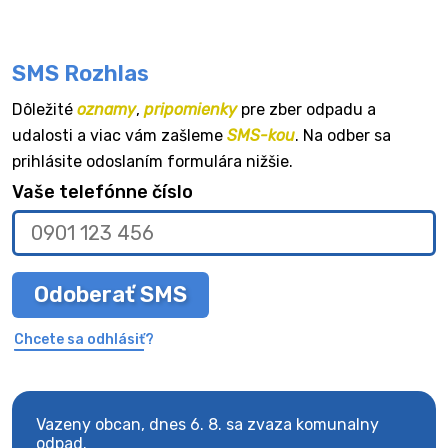
SMS Rozhlas
Dôležité
oznamy
,
pripomienky
pre zber odpadu a
udalosti a viac vám zašleme
SMS-kou
. Na odber sa
prihlásite odoslaním formulára nižšie.
Vaše telefónne číslo
Odoberať SMS
Chcete sa odhlásiť?
Vazeny obcan, dnes 6. 8. sa zvaza komunalny
Vaze
odpad.
odpa