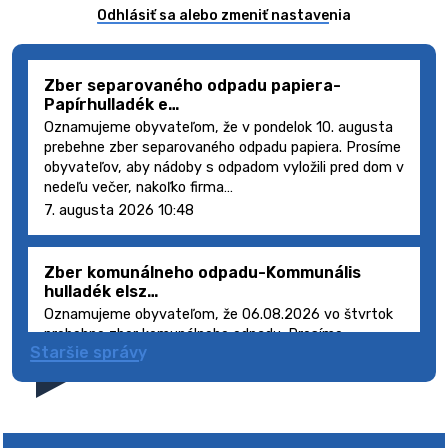
Odhlásiť sa alebo zmeniť nastavenia
Zber separovaného odpadu papiera-
Papírhulladék e…
Oznamujeme obyvateľom, že v pondelok 10. augusta
prebehne zber separovaného odpadu papiera. Prosíme
obyvateľov, aby nádoby s odpadom vyložili pred dom v
nedeľu večer, nakoľko firma…
7. augusta 2026 10:48
Zber komunálneho odpadu-Kommunális
hulladék elsz…
Oznamujeme obyvateľom, že 06.08.2026 vo štvrtok
prebehne zber komunálneho odpadu. Prosíme
Staršie správy
obyvateľov, aby smetné nádoby s odpadom vyložili
pred dom deň vopred, nakoľko firma FCC Sl…
5. augusta 2026 08:41