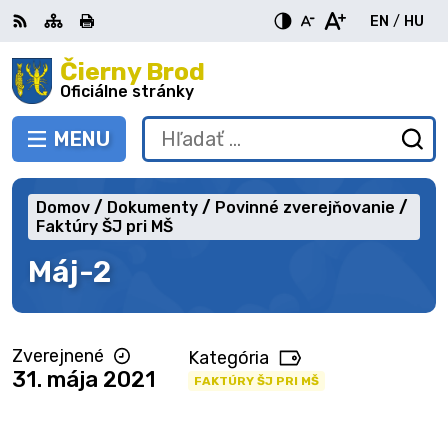
Preskočiť
EN
/
HU
na
Switch
Zme
obsah
Čierny Brod
RSS
Mapa
Tlačiť
Zvýšiť
Zmenšiť
Zväčšiť
languag
jazy
kontrast
veľkosť
veľkosť
Oficiálne stránky
to
na
písma
písma
English
Mag
MENU
PREPNÚŤ
Hľadať:
Od
vy
fo
Domov
Dokumenty
Povinné zverejňovanie
Faktúry ŠJ pri MŠ
Máj-2
Zverejnené
Kategória
31. mája 2021
FAKTÚRY ŠJ PRI MŠ