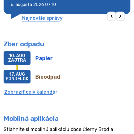
6. augusta 2026 07:10
6. au
Najnovšie správy
Zber odpadu
10. AUG
Papier
ZAJTRA
17. AUG
Bioodpad
PONDELOK
Zobraziť celý kalendár
Mobilná aplikácia
Stiahnite si mobilnú aplikáciu obce Čierny Brod a