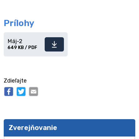
Prílohy
Máj-2
Stiahnuť
649 KB / PDF
súbor
Zdieľajte
Zverejňovanie