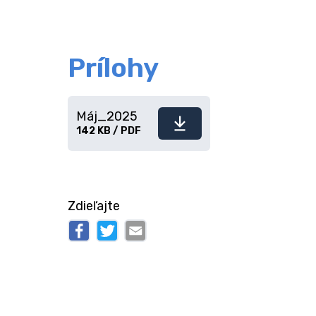
Prílohy
Máj_2025
Stiahnuť
142 KB / PDF
súbor
Zdieľajte