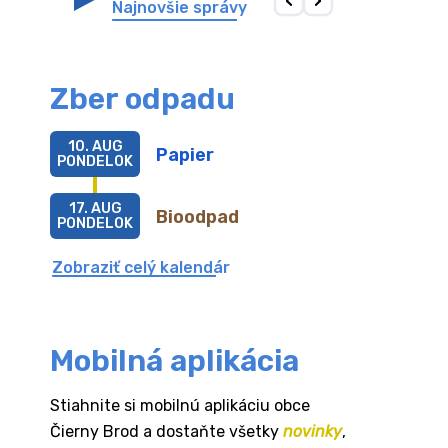
Najnovšie správy
Zber odpadu
10. AUG
Papier
PONDELOK
17. AUG
Bioodpad
PONDELOK
Zobraziť celý kalendár
Mobilná aplikácia
Stiahnite si mobilnú aplikáciu obce
Čierny Brod a dostaňte všetky
novinky
,