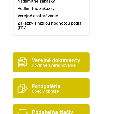
Nadlimitné zákazky
Podlimitné zákazky
Verejné obstarávanie
Zákazky s nízkou hodnotou podľa
§117
Verejné dokumenty
Povinné zverejňovanie
Fotogaléria
Obec v obraze
Podateľňa tlačív