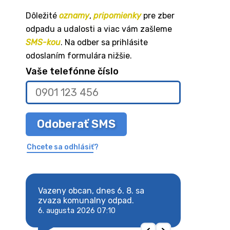
Dôležité
oznamy
,
pripomienky
pre zber
odpadu a udalosti a viac vám zašleme
SMS-kou
. Na odber sa prihlásite
odoslaním formulára nižšie.
Vaše telefónne číslo
Odoberať SMS
Chcete sa odhlásiť?
8. sa
Vazeny obcan, dnes 6. 8. sa
Vazeny obcan, d
 odpad.
zvaza komunalny odpad.
zvaza komunaln
6. augusta 2026 07:10
6. augusta 2026 