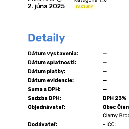
Kategória
2. júna 2025
FAKTÚRY
Detaily
Dátum vystavenia:
—
Dátum splatnosti:
—
Dátum platby:
—
Dátum evidencie:
—
Suma s DPH:
—
Sadzba DPH:
DPH 23%
Objednávateľ:
Obec Čier
Čierny Brod
Dodávateľ:
- IČO: