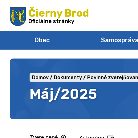
Preskočiť
Čierny Brod
na
obsah
Oficiálne stránky
Obec
Samospráv
Domov
Dokumenty
Povinné zverejňovan
Máj/2025
Zverejnené