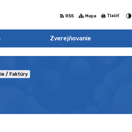
Tlačiť
RSS
Mapa
a
Zverejňovanie
ie
Faktúry