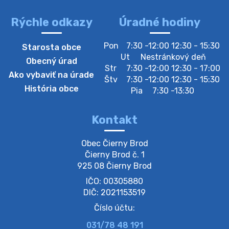
Rýchle odkazy
Úradné hodiny
4. augusta 2026 10:05
Pon
7:30 -12:00 12:30 - 15:30
Starosta obce
Zberný dvor-Gyűjtőudvar
Ut
Nestránkový deň
Obecný úrad
Oznamujeme obyvateľom, že v stredu 05. augusta
Str
7:30 -12:00 12:30 - 17:00
Ako vybaviť na úrade
bude zberný dvor zatvorený. Értesítjük a lakosokat,
Štv
7:30 -12:00 12:30 - 15:30
hogy szerdán augusztus 05-én a gyűjtőudvar zárva
História obce
Pia
7:30 -13:30
lesz https://ciernybrod.sk?p=214…
4. augusta 2026 09:57
Kontakt
Zber separovaného odpadu plastu-
Obec Čierny Brod

Szeparált műanya…
Čierny Brod č. 1

Oznamujeme obyvateľom, že v stredu 05. augusta
925 08 Čierny Brod
prebehne zber separovaného odpadu plastu. Prosíme
IČO: 00305880
obyvateľov, aby vrecia s odpadom vyložili pred dom už
večer vopred, nakoľko firma F…
DIČ: 2021153519
4. augusta 2026 09:51
Číslo účtu:
031/78 48 191