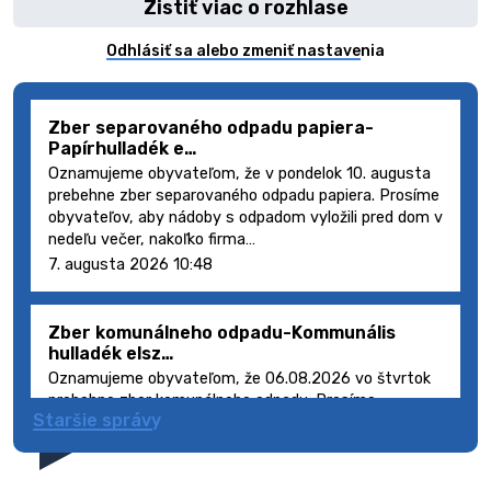
Zistiť viac o rozhlase
Odhlásiť sa alebo zmeniť nastavenia
Zber separovaného odpadu papiera-
Papírhulladék e…
Oznamujeme obyvateľom, že v pondelok 10. augusta
prebehne zber separovaného odpadu papiera. Prosíme
obyvateľov, aby nádoby s odpadom vyložili pred dom v
nedeľu večer, nakoľko firma…
7. augusta 2026 10:48
Zber komunálneho odpadu-Kommunális
hulladék elsz…
Oznamujeme obyvateľom, že 06.08.2026 vo štvrtok
prebehne zber komunálneho odpadu. Prosíme
Staršie správy
obyvateľov, aby smetné nádoby s odpadom vyložili
pred dom deň vopred, nakoľko firma FCC Sl…
5. augusta 2026 08:41