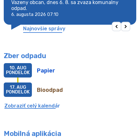
Vazeny obcan, dnes 6. 8. sa zvaza komunalny
Vaze
odpad.
odpa
6. augusta 2026 07:10
6. au
Najnovšie správy
Zber odpadu
10. AUG
Papier
PONDELOK
17. AUG
Bioodpad
PONDELOK
Zobraziť celý kalendár
Mobilná aplikácia