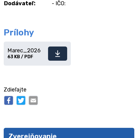
Dodávateľ:
- IČO:
Prílohy
Marec_2026
Stiahnuť
63 KB / PDF
súbor
Zdieľajte
Zverejňovanie