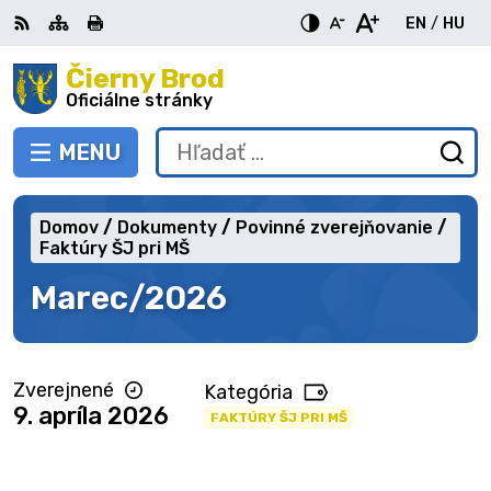
Preskočiť
EN
/
HU
na
Switch
Zme
obsah
Čierny Brod
RSS
Mapa
Tlačiť
Zvýšiť
Zmenšiť
Zväčšiť
languag
jazy
kontrast
veľkosť
veľkosť
Oficiálne stránky
to
na
písma
písma
English
Mag
MENU
PREPNÚŤ
Hľadať:
Od
vy
fo
Domov
Dokumenty
Povinné zverejňovanie
Faktúry ŠJ pri MŠ
Marec/2026
Zverejnené
Kategória
9. apríla 2026
FAKTÚRY ŠJ PRI MŠ