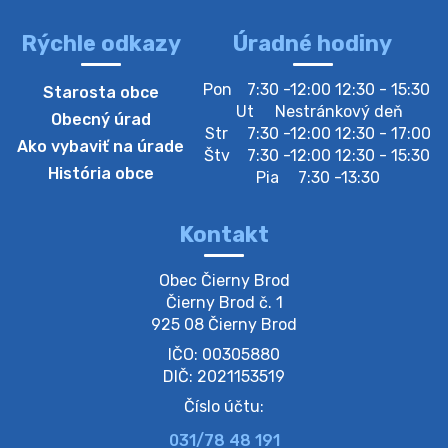
lesz https://ciernybrod.sk?p=214…
4. augusta 2026 09:57
Rýchle odkazy
Úradné hodiny
Zber separovaného odpadu plastu-
Pon
7:30 -12:00 12:30 - 15:30
Starosta obce
Szeparált műanya…
Ut
Nestránkový deň
Obecný úrad
Oznamujeme obyvateľom, že v stredu 05. augusta
Str
7:30 -12:00 12:30 - 17:00
Ako vybaviť na úrade
prebehne zber separovaného odpadu plastu. Prosíme
Štv
7:30 -12:00 12:30 - 15:30
obyvateľov, aby vrecia s odpadom vyložili pred dom už
História obce
Pia
7:30 -13:30
večer vopred, nakoľko firma F…
4. augusta 2026 09:51
Kontakt
Oznámenie o plánovanom prerušení dodávky
Obec Čierny Brod

elektri…
Čierny Brod č. 1

Oznamujeme Vám, že v určitých dňoch bude v
925 08 Čierny Brod
niektorých častiach našej obce plánované prerušenie
IČO: 00305880
distribúcie elektrickej energie. Podrobné informácie o
dátumoch, časoch a dotknutých …
DIČ: 2021153519
4. augusta 2026 09:48
Číslo účtu:
031/78 48 191