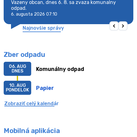
Vazeny obcan, dnes 6. 8. sa zvaza komunalny
Vaze
odpad.
odpa
6. augusta 2026 07:10
6. au
Najnovšie správy
Zber odpadu
06. AUG
Komunálny odpad
DNES
10. AUG
Papier
PONDELOK
Zobraziť celý kalendár
Mobilná aplikácia