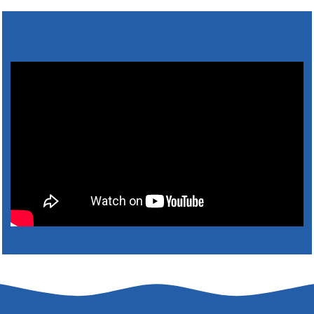
4. augusta 2026 10:05
Zberný dvor-Gyűjtőudvar
Oznamujeme obyvateľom, že v stredu 05. augusta
bude zberný dvor zatvorený. Értesítjük a lakosokat,
hogy szerdán augusztus 05-én a gyűjtőudvar zárva