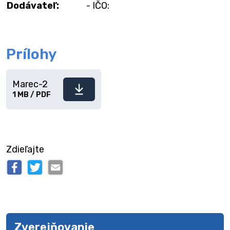
Dodávateľ:
- IČO:
Prílohy
Marec-2
Stiahnuť
1 MB / PDF
súbor
Zdieľajte
Zverejňovanie