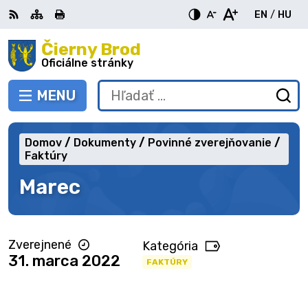
Preskočiť
EN
/
HU
na
Switch
Zme
obsah
Čierny Brod
RSS
Mapa
Tlačiť
Zvýšiť
Zmenšiť
Zväčšiť
languag
jazy
kontrast
veľkosť
veľkosť
Oficiálne stránky
to
na
písma
písma
English
Mag
MENU
PREPNÚŤ
Hľadať:
Od
vy
fo
Domov
Dokumenty
Povinné zverejňovanie
Faktúry
Marec
Zverejnené
Kategória
31. marca 2022
FAKTÚRY