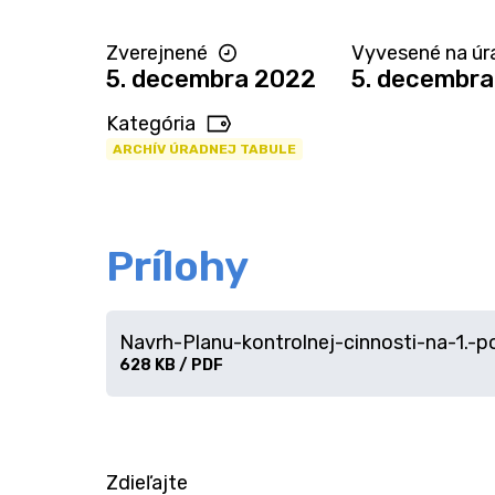
Zverejnené
Vyvesené na úra
5. decembra 2022
5. decembra
Kategória
ARCHÍV ÚRADNEJ TABULE
Prílohy
Navrh-Planu-kontrolnej-cinnosti-na-1.-p
Stiahnuť
628 KB / PDF
súbor
Zdieľajte