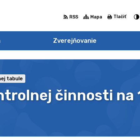
Tlačiť
RSS
Mapa
a
Zverejňovanie
ej tabule
trolnej činnosti na 