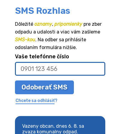
SMS Rozhlas
Dôležité
oznamy
,
pripomienky
pre zber
odpadu a udalosti a viac vám zašleme
SMS-kou
. Na odber sa prihlásite
odoslaním formulára nižšie.
Vaše telefónne číslo
Odoberať SMS
Chcete sa odhlásiť?
8. sa
Vazeny obcan, dnes 6. 8. sa
Vazeny obcan, d
 odpad.
zvaza komunalny odpad.
zvaza komunaln