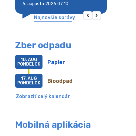
6. augusta 2026 07:10
6. augusta 2026 
Najnovšie správy
Zber odpadu
10. AUG
Papier
PONDELOK
17. AUG
Bioodpad
PONDELOK
Zobraziť celý kalendár
Mobilná aplikácia