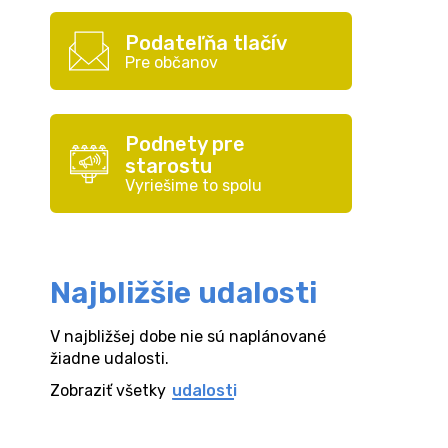
Podateľňa tlačív
Pre občanov
Podnety pre
starostu
Vyriešime to spolu
Najbližšie udalosti
V najbližšej dobe nie sú naplánované
žiadne udalosti.
Zobraziť všetky
udalosti