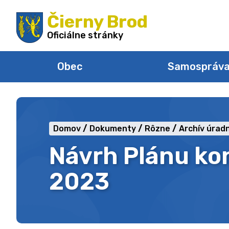
Preskočiť
Čierny Brod
na
obsah
Oficiálne stránky
Obec
Samospráv
Domov
Dokumenty
Rôzne
Archív úradn
Návrh Plánu kon
2023