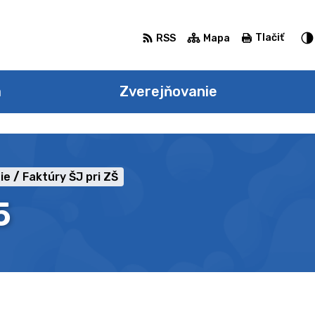
Tlačiť
RSS
Mapa
a
Zverejňovanie
ie
Faktúry ŠJ pri ZŠ
5