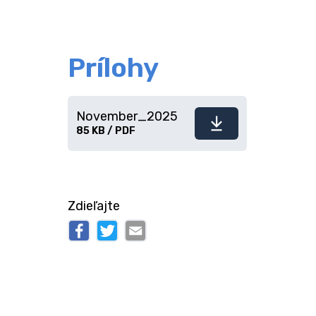
Prílohy
November_2025
Stiahnuť
85 KB / PDF
súbor
Zdieľajte