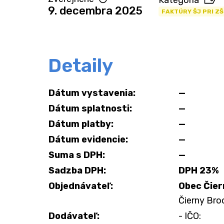
Kategória
9. decembra 2025
FAKTÚRY ŠJ PRI ZŠ
Detaily
Dátum vystavenia:
—
Dátum splatnosti:
—
Dátum platby:
—
Dátum evidencie:
—
Suma s DPH:
—
Sadzba DPH:
DPH 23%
Objednávateľ:
Obec Čier
Čierny Brod
Dodávateľ:
- IČO: