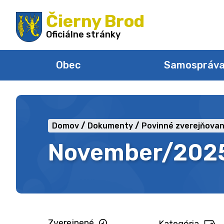
Preskočiť
Čierny Brod
na
obsah
Oficiálne stránky
Obec
Samospráv
Domov
Dokumenty
Povinné zverejňovan
November/202
Zverejnené