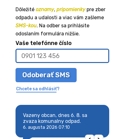
Dôležité
oznamy
,
pripomienky
pre zber
odpadu a udalosti a viac vám zašleme
SMS-kou
. Na odber sa prihlásite
odoslaním formulára nižšie.
Vaše telefónne číslo
Odoberať SMS
Chcete sa odhlásiť?
8. sa
Vazeny obcan, dnes 6. 8. sa
Vazeny obcan, d
 odpad.
zvaza komunalny odpad.
zvaza komunaln
6. augusta 2026 07:10
6. augusta 2026 