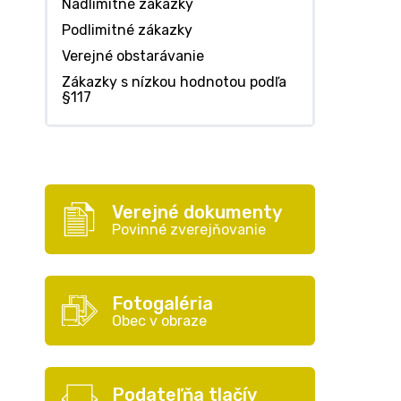
Nadlimitné zákazky
Podlimitné zákazky
Verejné obstarávanie
Zákazky s nízkou hodnotou podľa
§117
Verejné dokumenty
Povinné zverejňovanie
Fotogaléria
Obec v obraze
Podateľňa tlačív