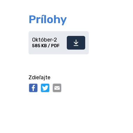
Prílohy
Október-2
Stiahnuť
585 KB / PDF
súbor
Zdieľajte