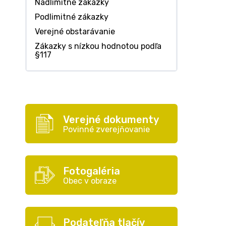
Nadlimitné zákazky
Podlimitné zákazky
Verejné obstarávanie
Zákazky s nízkou hodnotou podľa
§117
Verejné dokumenty
Povinné zverejňovanie
Fotogaléria
Obec v obraze
Podateľňa tlačív