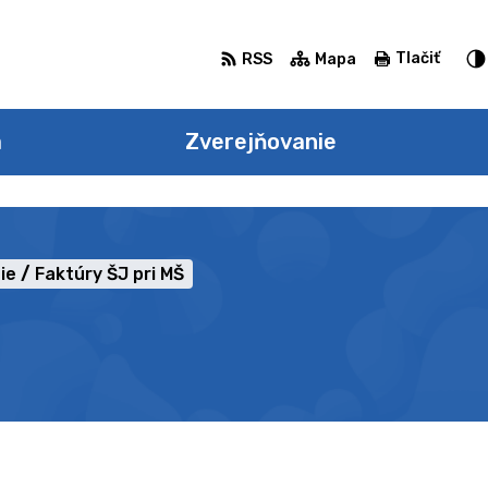
Tlačiť
RSS
Mapa
a
Zverejňovanie
ie
Faktúry ŠJ pri MŠ