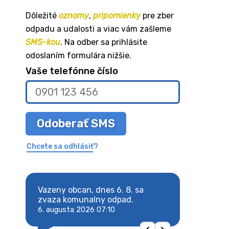
Dôležité
oznamy
,
pripomienky
pre zber
odpadu a udalosti a viac vám zašleme
SMS-kou
. Na odber sa prihlásite
odoslaním formulára nižšie.
Vaše telefónne číslo
Odoberať SMS
Chcete sa odhlásiť?
8. sa
Vazeny obcan, dnes 6. 8. sa
Vazeny obcan, d
 odpad.
zvaza komunalny odpad.
zvaza komunaln
6. augusta 2026 07:10
6. augusta 2026 