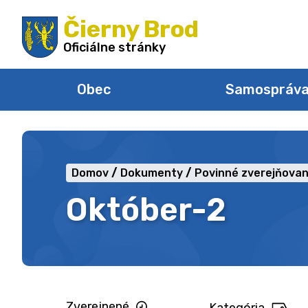
Preskočiť
Čierny Brod
na
obsah
Oficiálne stránky
Obec
Samospráv
Domov
Dokumenty
Povinné zverejňovan
Október-2
Zverejnené