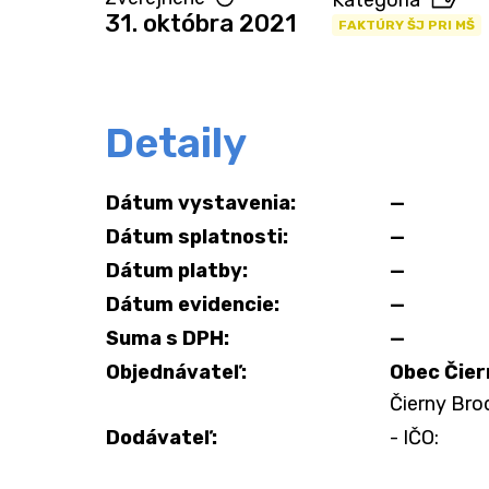
Kategória
31. októbra 2021
FAKTÚRY ŠJ PRI MŠ
Detaily
Dátum vystavenia:
—
Dátum splatnosti:
—
Dátum platby:
—
Dátum evidencie:
—
Suma s DPH:
—
Objednávateľ:
Obec Čier
Čierny Brod
Dodávateľ:
- IČO: