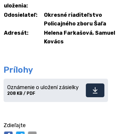
uloženia:
Odosielateľ:
Okresné riaditeľstvo
Policajného zboru Šaľa
Adresát:
Helena Farkašová, Samuel
Kovács
Prílohy
Oznámenie o uložení zásielky
Stiahnuť
208 KB / PDF
súbor
Zdieľajte