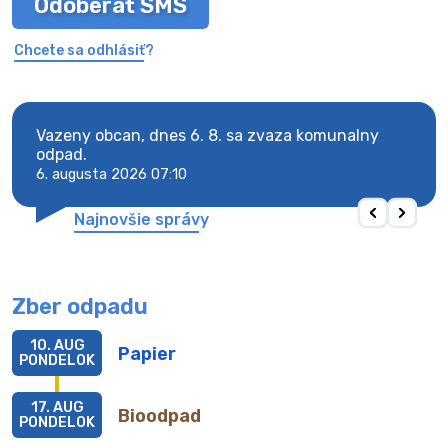
Odoberať SMS
Chcete sa odhlásiť?
Vazeny obcan, dnes 6. 8. sa zvaza komunalny
Vaze
odpad.
odpa
6. augusta 2026 07:10
6. au
Najnovšie správy
Zber odpadu
10. AUG
Papier
PONDELOK
17. AUG
Bioodpad
PONDELOK