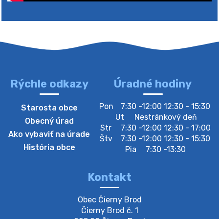
4. augusta 2026 10:05
Zberný dvor-Gyűjtőudvar
Oznamujeme obyvateľom, že v stredu 05. augusta
bude zberný dvor zatvorený. Értesítjük a lakosokat,
hogy szerdán augusztus 05-én a gyűjtőudvar zárva
lesz https://ciernybrod.sk?p=214…
4. augusta 2026 09:57
Rýchle odkazy
Úradné hodiny
Zber separovaného odpadu plastu-
Pon
7:30 -12:00 12:30 - 15:30
Starosta obce
Szeparált műanya…
Ut
Nestránkový deň
Obecný úrad
Oznamujeme obyvateľom, že v stredu 05. augusta
Str
7:30 -12:00 12:30 - 17:00
Ako vybaviť na úrade
prebehne zber separovaného odpadu plastu. Prosíme
Štv
7:30 -12:00 12:30 - 15:30
obyvateľov, aby vrecia s odpadom vyložili pred dom už
História obce
Pia
7:30 -13:30
večer vopred, nakoľko firma F…
4. augusta 2026 09:51
Kontakt
Oznámenie o plánovanom prerušení dodávky
Obec Čierny Brod

elektri…
Čierny Brod č. 1

Oznamujeme Vám, že v určitých dňoch bude v