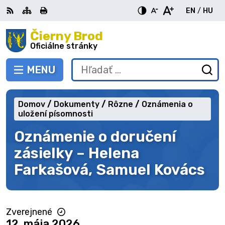
Preskočiť
EN
/
HU
na
Switch
Zme
obsah
Čierny Brod
RSS
Mapa
Tlačiť
Zvýšiť
Zmenšiť
Zväčšiť
languag
jazy
kontrast
veľkosť
veľkosť
Oficiálne stránky
to
na
písma
písma
English
Mag
MENU
PREPNÚŤ
Hľadať:
Od
vy
fo
Domov
Dokumenty
Rôzne
Oznámenia o
uložení písomnosti
Oznámenie o doručení
zásielky – Helena
Farkašová, Samuel Kovács
Zverejnené
12. mája 2026