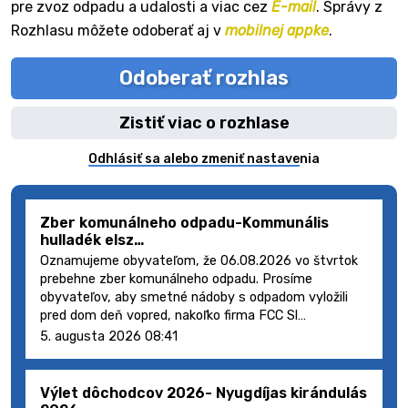
pre zvoz odpadu a udalosti a viac cez
E-mail
. Správy z
Rozhlasu môžete odoberať aj v
mobilnej appke
.
Odoberať rozhlas
Zistiť viac o rozhlase
Odhlásiť sa alebo zmeniť nastavenia
Zber komunálneho odpadu-Kommunális
hulladék elsz…
Oznamujeme obyvateľom, že 06.08.2026 vo štvrtok
prebehne zber komunálneho odpadu. Prosíme
obyvateľov, aby smetné nádoby s odpadom vyložili
pred dom deň vopred, nakoľko firma FCC Sl…
5. augusta 2026 08:41
Výlet dôchodcov 2026- Nyugdíjas kirándulás