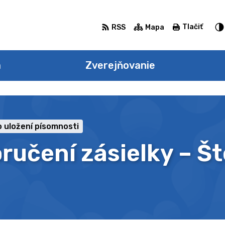
Tlačiť
RSS
Mapa
a
Zverejňovanie
 uložení písomnosti
ručení zásielky – Š