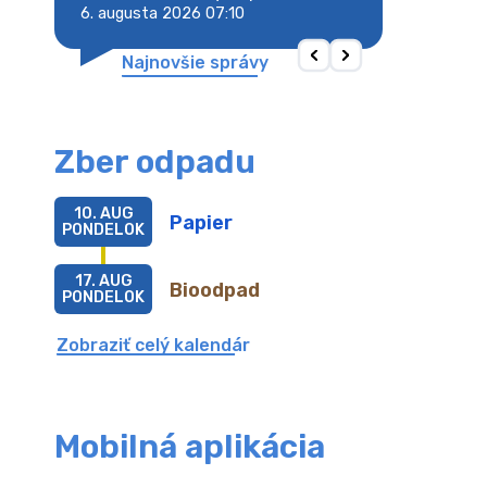
6. augusta 2026 07:10
6. augusta 2026 
Najnovšie správy
Zber odpadu
10. AUG
Papier
PONDELOK
17. AUG
Bioodpad
PONDELOK
Zobraziť celý kalendár
Mobilná aplikácia