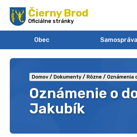
Preskočiť
Čierny Brod
na
obsah
Oficiálne stránky
Obec
Samospráv
Domov
Dokumenty
Rôzne
Oznámenia o
Oznámenie o do
Jakubík