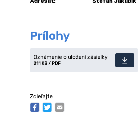
Adresát:
Štefan Jakubík
Prílohy
Oznámenie o uložení zásielky
Stiahnuť
211 KB / PDF
súbor
Zdieľajte