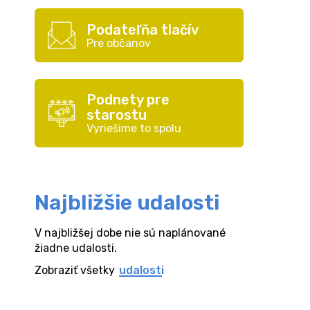
Podateľňa tlačív
Pre občanov
Podnety pre
starostu
Vyriešime to spolu
Najbližšie udalosti
V najbližšej dobe nie sú naplánované
žiadne udalosti.
Zobraziť všetky
udalosti