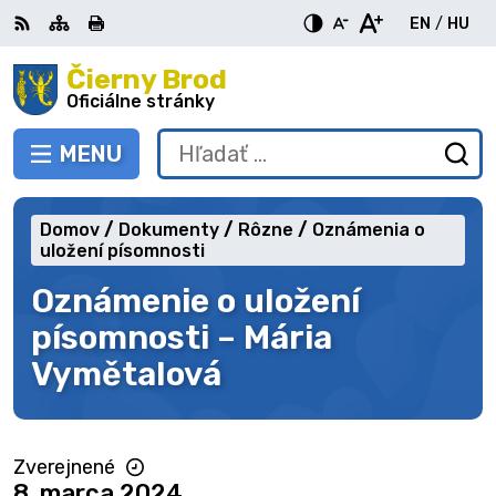
Preskočiť
EN
/
HU
na
Switch
Zme
obsah
Čierny Brod
RSS
Mapa
Tlačiť
Zvýšiť
Zmenšiť
Zväčšiť
languag
jazy
kontrast
veľkosť
veľkosť
Oficiálne stránky
to
na
písma
písma
English
Mag
MENU
PREPNÚŤ
Hľadať:
Od
vy
fo
Domov
Dokumenty
Rôzne
Oznámenia o
uložení písomnosti
Oznámenie o uložení
písomnosti – Mária
Vymětalová
Zverejnené
8. marca 2024