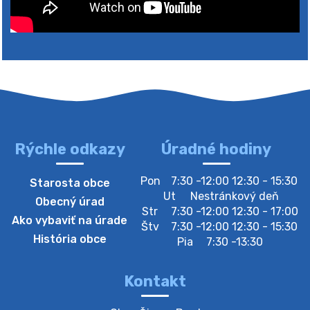
4. augusta 2026 10:05
Zberný dvor-Gyűjtőudvar
Oznamujeme obyvateľom, že v stredu 05. augusta
bude zberný dvor zatvorený. Értesítjük a lakosokat,
hogy szerdán augusztus 05-én a gyűjtőudvar zárva
lesz https://ciernybrod.sk?p=214…
4. augusta 2026 09:57
Rýchle odkazy
Úradné hodiny
Zber separovaného odpadu plastu-
Pon
7:30 -12:00 12:30 - 15:30
Starosta obce
Szeparált műanya…
Ut
Nestránkový deň
Obecný úrad
Oznamujeme obyvateľom, že v stredu 05. augusta
Str
7:30 -12:00 12:30 - 17:00
Ako vybaviť na úrade
prebehne zber separovaného odpadu plastu. Prosíme
Štv
7:30 -12:00 12:30 - 15:30
obyvateľov, aby vrecia s odpadom vyložili pred dom už
História obce
Pia
7:30 -13:30
večer vopred, nakoľko firma F…
4. augusta 2026 09:51
Kontakt
Oznámenie o plánovanom prerušení dodávky