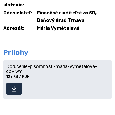
uloženia:
Odosielateľ:
Finančné riaditeľstvo SR,
Daňový úrad Trnava
Adresát:
Mária Vymětalová
Prílohy
Dorucenie-pisomnosti-maria-vymetalova-
cp9lw9
127 KB / PDF
Stiahnuť
súbor