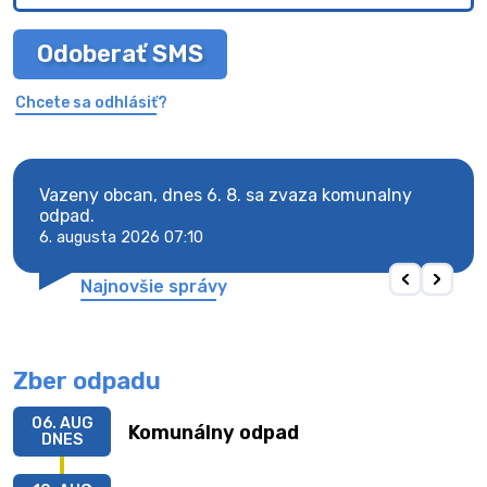
Odoberať SMS
Chcete sa odhlásiť?
Vazeny obcan, dnes 6. 8. sa zvaza komunalny
Vaze
odpad.
odpa
6. augusta 2026 07:10
6. au
Najnovšie správy
Zber odpadu
06. AUG
Komunálny odpad
DNES