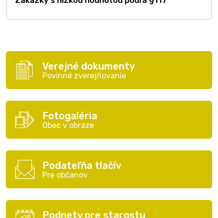
Zákazky s nízkou hodnotou podľa §117
Verejné dokumenty
Povinné zverejňovanie
Fotogaléria
Obec v obraze
Podateľňa tlačív
Pre občanov
Podnety pre starostu