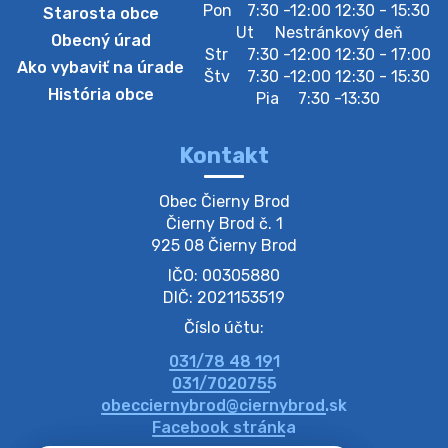
Zber separovaného odpadu plastu-
Pon
7:30 -12:00 12:30 - 15:30
Starosta obce
Szeparált műanya…
Ut
Nestránkový deň
Obecný úrad
Oznamujeme obyvateľom, že v stredu 05. augusta
Str
7:30 -12:00 12:30 - 17:00
Ako vybaviť na úrade
prebehne zber separovaného odpadu plastu. Prosíme
Štv
7:30 -12:00 12:30 - 15:30
obyvateľov, aby vrecia s odpadom vyložili pred dom už
História obce
Pia
7:30 -13:30
večer vopred, nakoľko firma F…
4. augusta 2026 09:51
Kontakt
Oznámenie o plánovanom prerušení dodávky
Obec Čierny Brod

elektri…
Čierny Brod č. 1

Oznamujeme Vám, že v určitých dňoch bude v
925 08 Čierny Brod
niektorých častiach našej obce plánované prerušenie
IČO: 00305880
distribúcie elektrickej energie. Podrobné informácie o
dátumoch, časoch a dotknutých …
DIČ: 2021153519
4. augusta 2026 09:48
Číslo účtu:
031/78 48 191
Zber BIO odpadu-BIO hulladék elszállítása
031/7020755
Obecný úrad v Čiernom Brode oznamuje obyvateľom,
obecciernybrod@ciernybrod.sk
že ďalší odvoz BIO odpadu sa uskutoční 03.08.2026
Facebook stránka
(pondelok). Prosíme obyvateľov, aby nádoby vyložili už