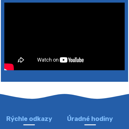
4. augusta 2026 10:05
Zberný dvor-Gyűjtőudvar
Oznamujeme obyvateľom, že v stredu 05. augusta
bude zberný dvor zatvorený. Értesítjük a lakosokat,
hogy szerdán augusztus 05-én a gyűjtőudvar zárva
lesz https://ciernybrod.sk?p=214…
4. augusta 2026 09:57
Rýchle odkazy
Úradné hodiny