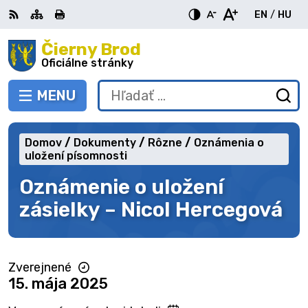
Preskočiť
EN
/
HU
na
Switch
Zme
obsah
Čierny Brod
RSS
Mapa
Tlačiť
Zvýšiť
Zmenšiť
Zväčšiť
languag
jazy
kontrast
veľkosť
veľkosť
Oficiálne stránky
to
na
písma
písma
English
Mag
MENU
PREPNÚŤ
Hľadať:
Od
vy
fo
Domov
Dokumenty
Rôzne
Oznámenia o
uložení písomnosti
Oznámenie o uložení
zásielky – Nicol Hercegová
Zverejnené
15. mája 2025