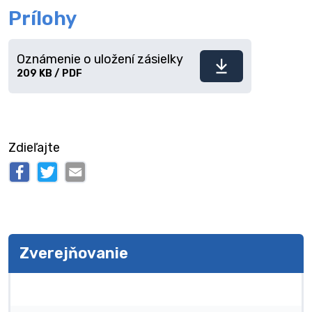
Prílohy
Oznámenie o uložení zásielky
Stiahnuť
209 KB / PDF
súbor
Zdieľajte
Zverejňovanie
Zverejňovanie