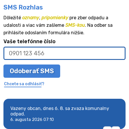
SMS Rozhlas
Dôležité
oznamy
,
pripomienky
pre zber odpadu a
udalosti a viac vám zašleme
SMS-kou
. Na odber sa
prihlásite odoslaním formulára nižšie.
Vaše telefónne číslo
Odoberať SMS
Chcete sa odhlásiť?
Vazeny obcan, dnes 6. 8. sa zvaza komunalny
Vaze
odpad.
odpa
6. augusta 2026 07:10
6. au