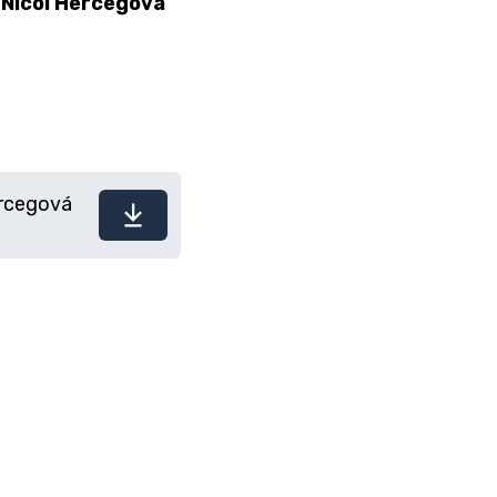
Nicol Hercegová
ercegová