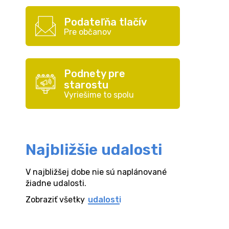
Podateľňa tlačív
Pre občanov
Podnety pre
starostu
Vyriešime to spolu
Najbližšie udalosti
V najbližšej dobe nie sú naplánované
žiadne udalosti.
Zobraziť všetky
udalosti