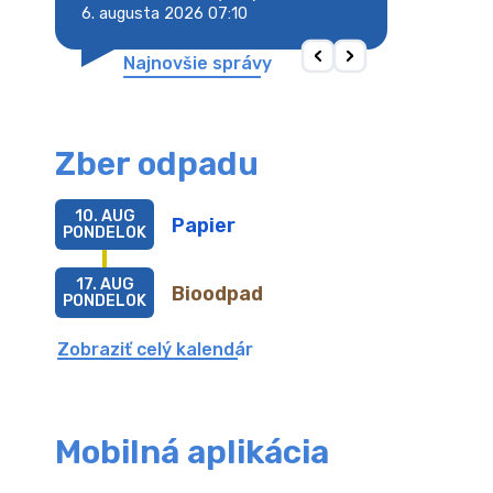
6. augusta 2026 07:10
6. augusta 2026 
Najnovšie správy
Zber odpadu
10. AUG
Papier
PONDELOK
17. AUG
Bioodpad
PONDELOK
Zobraziť celý kalendár
Mobilná aplikácia