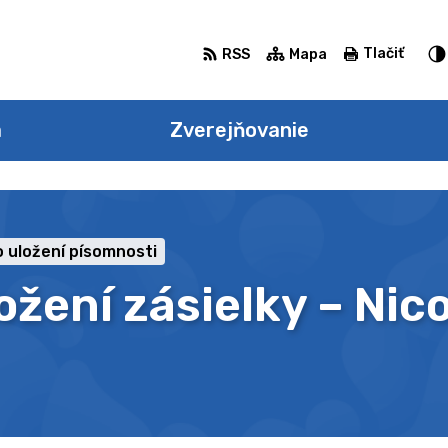
Tlačiť
RSS
Mapa
a
Zverejňovanie
 uložení písomnosti
žení zásielky – Nico