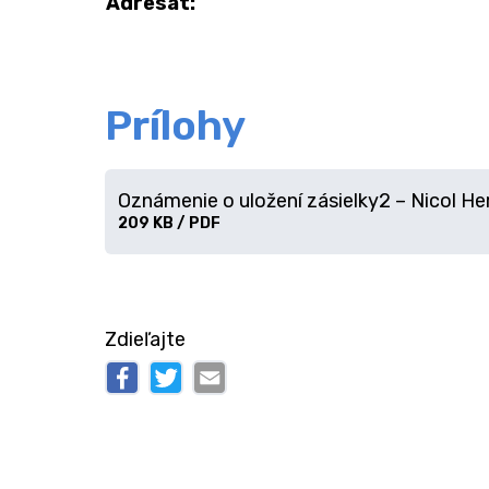
Adresát:
Prílohy
Oznámenie o uložení zásielky2 – Nicol H
Stiahnuť
209 KB / PDF
súbor
Zdieľajte