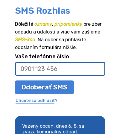
SMS Rozhlas
Dôležité
oznamy
,
pripomienky
pre zber
odpadu a udalosti a viac vám zašleme
SMS-kou
. Na odber sa prihlásite
odoslaním formulára nižšie.
Vaše telefónne číslo
Odoberať SMS
Chcete sa odhlásiť?
8. sa
Vazeny obcan, dnes 6. 8. sa
Vazeny obcan, d
 odpad.
zvaza komunalny odpad.
zvaza komunaln