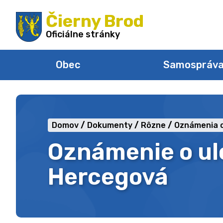
Preskočiť
Čierny Brod
na
obsah
Oficiálne stránky
Obec
Samospráv
Domov
Dokumenty
Rôzne
Oznámenia o
Oznámenie o ulo
Hercegová