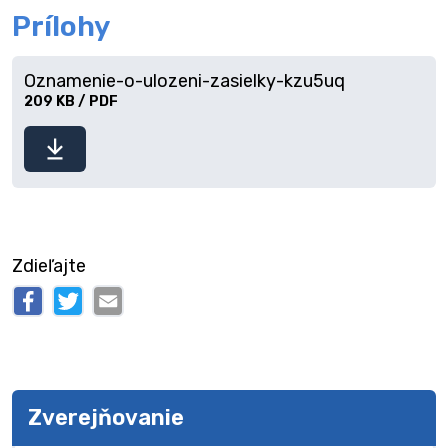
Prílohy
Oznamenie-o-ulozeni-zasielky-kzu5uq
209 KB / PDF
Stiahnuť
súbor
Zdieľajte
Zverejňovanie