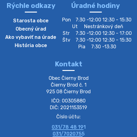
Rýchle odkazy
Úradné hodiny
4. augusta 2026 10:05
Pon
7:30 -12:00 12:30 - 15:30
Starosta obce
Zberný dvor-Gyűjtőudvar
Ut
Nestránkový deň
Obecný úrad
Oznamujeme obyvateľom, že v stredu 05. augusta
Str
7:30 -12:00 12:30 - 17:00
Ako vybaviť na úrade
bude zberný dvor zatvorený. Értesítjük a lakosokat,
Štv
7:30 -12:00 12:30 - 15:30
hogy szerdán augusztus 05-én a gyűjtőudvar zárva
História obce
Pia
7:30 -13:30
lesz https://ciernybrod.sk?p=214…
4. augusta 2026 09:57
Kontakt
Zber separovaného odpadu plastu-
Obec Čierny Brod

Szeparált műanya…
Čierny Brod č. 1

Oznamujeme obyvateľom, že v stredu 05. augusta
925 08 Čierny Brod
prebehne zber separovaného odpadu plastu. Prosíme
IČO: 00305880
obyvateľov, aby vrecia s odpadom vyložili pred dom už
večer vopred, nakoľko firma F…
DIČ: 2021153519
4. augusta 2026 09:51
Číslo účtu:
031/78 48 191
Oznámenie o plánovanom prerušení dodávky
031/7020755