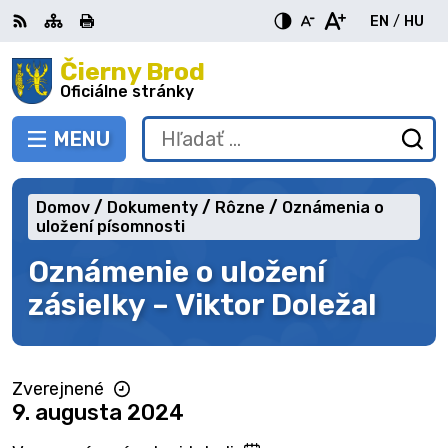
Preskočiť
EN
/
HU
na
Switch
Zme
obsah
Čierny Brod
RSS
Mapa
Tlačiť
Zvýšiť
Zmenšiť
Zväčšiť
languag
jazy
kontrast
veľkosť
veľkosť
Oficiálne stránky
to
na
písma
písma
English
Mag
MENU
PREPNÚŤ
Hľadať:
Od
vy
fo
Domov
Dokumenty
Rôzne
Oznámenia o
uložení písomnosti
Oznámenie o uložení
zásielky – Viktor Doležal
Zverejnené
9. augusta 2024