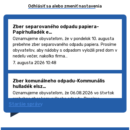
Odhlásiť sa alebo zmeniť nastavenia
Zber separovaného odpadu papiera-
Papírhulladék e…
Oznamujeme obyvateľom, že v pondelok 10. augusta
prebehne zber separovaného odpadu papiera. Prosíme
obyvateľov, aby nádoby s odpadom vyložili pred dom v
nedeľu večer, nakoľko firma…
7. augusta 2026 10:48
Zber komunálneho odpadu-Kommunális
hulladék elsz…
Oznamujeme obyvateľom, že 06.08.2026 vo štvrtok
prebehne zber komunálneho odpadu. Prosíme
Staršie správy
obyvateľov, aby smetné nádoby s odpadom vyložili
pred dom deň vopred, nakoľko firma FCC Sl…
5. augusta 2026 08:41