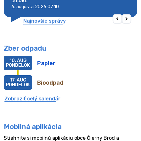
odpad.
odpa
6. augusta 2026 07:10
6. au
Najnovšie správy
Zber odpadu
10. AUG
Papier
PONDELOK
17. AUG
Bioodpad
PONDELOK
Zobraziť celý kalendár
Mobilná aplikácia
Stiahnite si mobilnú aplikáciu obce Čierny Brod a