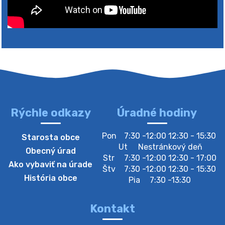
4. augusta 2026 10:05
Zberný dvor-Gyűjtőudvar
Oznamujeme obyvateľom, že v stredu 05. augusta
bude zberný dvor zatvorený. Értesítjük a lakosokat,
hogy szerdán augusztus 05-én a gyűjtőudvar zárva
lesz https://ciernybrod.sk?p=214…
4. augusta 2026 09:57
Rýchle odkazy
Úradné hodiny
Zber separovaného odpadu plastu-
Pon
7:30 -12:00 12:30 - 15:30
Starosta obce
Szeparált műanya…
Ut
Nestránkový deň
Obecný úrad
Oznamujeme obyvateľom, že v stredu 05. augusta
Str
7:30 -12:00 12:30 - 17:00
Ako vybaviť na úrade
prebehne zber separovaného odpadu plastu. Prosíme
Štv
7:30 -12:00 12:30 - 15:30
obyvateľov, aby vrecia s odpadom vyložili pred dom už
História obce
Pia
7:30 -13:30
večer vopred, nakoľko firma F…
4. augusta 2026 09:51
Kontakt