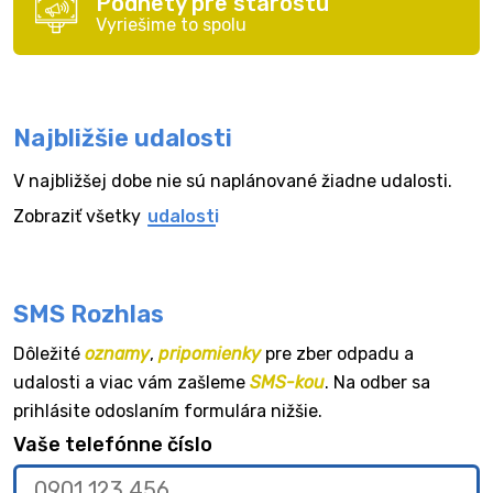
Podnety pre starostu
Vyriešime to spolu
Najbližšie udalosti
V najbližšej dobe nie sú naplánované žiadne udalosti.
Zobraziť všetky
udalosti
SMS Rozhlas
Dôležité
oznamy
,
pripomienky
pre zber odpadu a
udalosti a viac vám zašleme
SMS-kou
. Na odber sa
prihlásite odoslaním formulára nižšie.
Vaše telefónne číslo