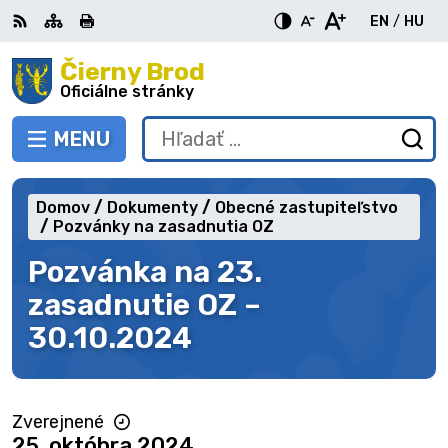
Preskočiť
EN
/
HU
na
Switch
Zme
obsah
Čierny Brod
RSS
Mapa
Tlačiť
Zvýšiť
Zmenšiť
Zväčšiť
languag
jazy
kontrast
veľkosť
veľkosť
Oficiálne stránky
to
na
písma
písma
English
Mag
MENU
PREPNÚŤ
Hľadať:
Od
vy
fo
Domov
Dokumenty
Obecné zastupiteľstvo
Pozvánky na zasadnutia OZ
Pozvánka na 23.
zasadnutie OZ –
30.10.2024
Zverejnené
25. októbra 2024