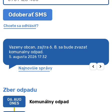
Odoberať SMS
Chcete sa odhlásiť?
vy.
Vazeny obcan, zajtra 6. 8. sa bude zvazat
Vaze
komunalny odpad.
komu
5. augusta 2026 17:32
5. au
Najnovšie správy
Zber odpadu
06. AUG
Komunálny odpad
DNES