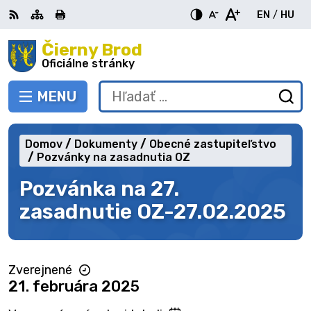
Preskočiť
EN
/
HU
na
Switch
Zme
obsah
Čierny Brod
RSS
Mapa
Tlačiť
Zvýšiť
Zmenšiť
Zväčšiť
languag
jazy
kontrast
veľkosť
veľkosť
Oficiálne stránky
to
na
písma
písma
English
Mag
MENU
PREPNÚŤ
Hľadať:
Od
vy
fo
Domov
Dokumenty
Obecné zastupiteľstvo
Pozvánky na zasadnutia OZ
Pozvánka na 27.
zasadnutie OZ-27.02.2025
Zverejnené
21. februára 2025