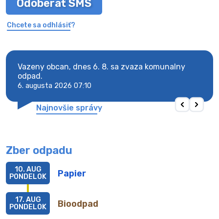
Odoberať SMS
Chcete sa odhlásiť?
Vazeny obcan, dnes 6. 8. sa zvaza komunalny
Vaze
odpad.
odpa
6. augusta 2026 07:10
6. au
Najnovšie správy
Zber odpadu
10. AUG
Papier
PONDELOK
17. AUG
Bioodpad
PONDELOK