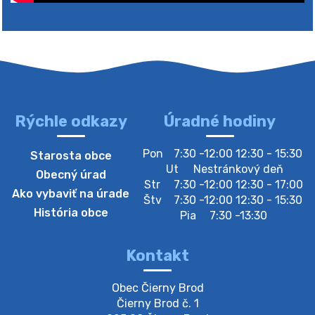
Rýchle odkazy
Úradné hodiny
4. augusta 2026 10:05
Pon
7:30 -12:00 12:30 - 15:30
Starosta obce
Zberný dvor-Gyűjtőudvar
Ut
Nestránkový deň
Obecný úrad
Oznamujeme obyvateľom, že v stredu 05. augusta
Str
7:30 -12:00 12:30 - 17:00
Ako vybaviť na úrade
bude zberný dvor zatvorený. Értesítjük a lakosokat,
Štv
7:30 -12:00 12:30 - 15:30
hogy szerdán augusztus 05-én a gyűjtőudvar zárva
História obce
Pia
7:30 -13:30
lesz https://ciernybrod.sk?p=214…
4. augusta 2026 09:57
Kontakt
Zber separovaného odpadu plastu-
Obec Čierny Brod

Szeparált műanya…
Čierny Brod č. 1

Oznamujeme obyvateľom, že v stredu 05. augusta