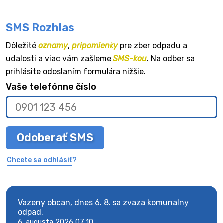
SMS Rozhlas
Dôležité
oznamy
,
pripomienky
pre zber odpadu a
udalosti a viac vám zašleme
SMS-kou
. Na odber sa
prihlásite odoslaním formulára nižšie.
Vaše telefónne číslo
Odoberať SMS
Chcete sa odhlásiť?
Vazeny obcan, dnes 6. 8. sa zvaza komunalny
Vaze
odpad.
odpa
6. augusta 2026 07:10
6. au