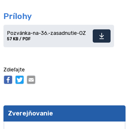
Prílohy
Pozvánka-na-36.-zasadnutie-OZ
Stiahnuť
57 KB / PDF
súbor
Zdieľajte
Zverejňovanie
Zverejňovanie