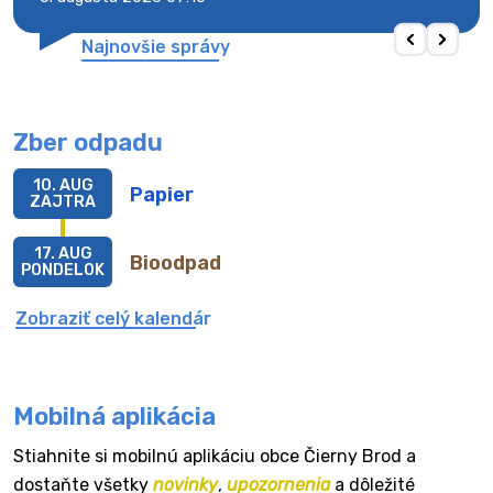
Najnovšie správy
Zber odpadu
10. AUG
Papier
ZAJTRA
17. AUG
Bioodpad
PONDELOK
Zobraziť celý kalendár
Mobilná aplikácia
Stiahnite si mobilnú aplikáciu obce Čierny Brod a
dostaňte všetky
novinky
,
upozornenia
a dôležité