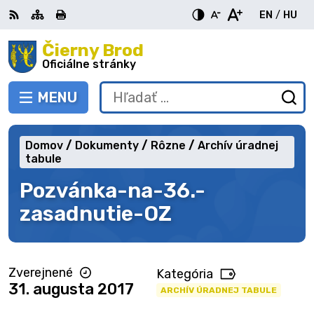
Preskočiť
EN
/
HU
na
Switch
Zme
obsah
Čierny Brod
RSS
Mapa
Tlačiť
Zvýšiť
Zmenšiť
Zväčšiť
languag
jazy
kontrast
veľkosť
veľkosť
Oficiálne stránky
to
na
písma
písma
English
Mag
MENU
PREPNÚŤ
Hľadať:
Od
vy
fo
Domov
Dokumenty
Rôzne
Archív úradnej
tabule
Pozvánka-na-36.-
zasadnutie-OZ
Zverejnené
Kategória
31. augusta 2017
ARCHÍV ÚRADNEJ TABULE