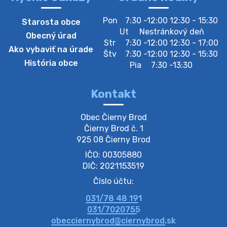
4. augusta 2026 10:05
Pon
7:30 -12:00 12:30 - 15:30
Starosta obce
Zberný dvor-Gyűjtőudvar
Ut
Nestránkový deň
Obecný úrad
Oznamujeme obyvateľom, že v stredu 05. augusta
Str
7:30 -12:00 12:30 - 17:00
Ako vybaviť na úrade
bude zberný dvor zatvorený. Értesítjük a lakosokat,
Štv
7:30 -12:00 12:30 - 15:30
hogy szerdán augusztus 05-én a gyűjtőudvar zárva
História obce
Pia
7:30 -13:30
lesz https://ciernybrod.sk?p=214…
4. augusta 2026 09:57
Kontakt
Zber separovaného odpadu plastu-
Obec Čierny Brod

Szeparált műanya…
Čierny Brod č. 1

Oznamujeme obyvateľom, že v stredu 05. augusta
925 08 Čierny Brod
prebehne zber separovaného odpadu plastu. Prosíme
IČO: 00305880
obyvateľov, aby vrecia s odpadom vyložili pred dom už
večer vopred, nakoľko firma F…
DIČ: 2021153519
4. augusta 2026 09:51
Číslo účtu:
031/78 48 191
Oznámenie o plánovanom prerušení dodávky
031/7020755
elektri…
obecciernybrod@ciernybrod.sk