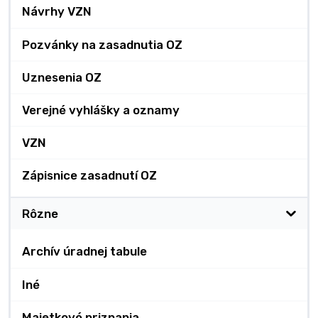
Návrhy VZN
Pozvánky na zasadnutia OZ
Uznesenia OZ
Verejné vyhlášky a oznamy
VZN
Zápisnice zasadnutí OZ
Rôzne
Archív úradnej tabule
Iné
Majetkové priznania