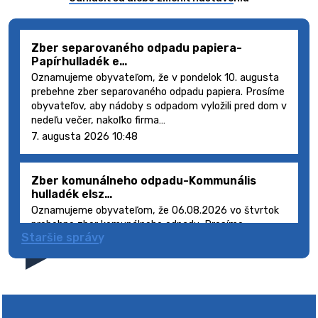
Zber separovaného odpadu papiera-
Papírhulladék e…
Oznamujeme obyvateľom, že v pondelok 10. augusta
prebehne zber separovaného odpadu papiera. Prosíme
obyvateľov, aby nádoby s odpadom vyložili pred dom v
nedeľu večer, nakoľko firma…
7. augusta 2026 10:48
Zber komunálneho odpadu-Kommunális
hulladék elsz…
Oznamujeme obyvateľom, že 06.08.2026 vo štvrtok
prebehne zber komunálneho odpadu. Prosíme
Staršie správy
obyvateľov, aby smetné nádoby s odpadom vyložili
pred dom deň vopred, nakoľko firma FCC Sl…
5. augusta 2026 08:41
Výlet dôchodcov 2026- Nyugdíjas kirándulás