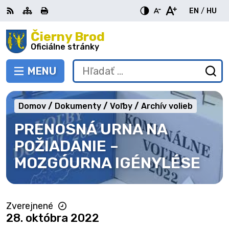
Preskočiť
EN
/
HU
na
Switch
Zme
obsah
Čierny Brod
RSS
Mapa
Tlačiť
Zvýšiť
Zmenšiť
Zväčšiť
languag
jazy
kontrast
veľkosť
veľkosť
Oficiálne stránky
to
na
písma
písma
English
Mag
MENU
PREPNÚŤ
Hľadať:
Od
vy
fo
Domov
Dokumenty
Voľby
Archív volieb
PRENOSNÁ URNA NA
POŽIADANIE –
MOZGÓURNA IGÉNYLÉSE
Zverejnené
28. októbra 2022