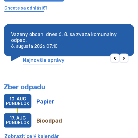
Chcete sa odhlásiť?
Vazeny obcan, dnes 6. 8. sa zvaza komunalny
Vaze
odpad.
odpa
6. augusta 2026 07:10
6. au
Najnovšie správy
Zber odpadu
10. AUG
Papier
PONDELOK
17. AUG
Bioodpad
PONDELOK
Zobraziť celý kalendár