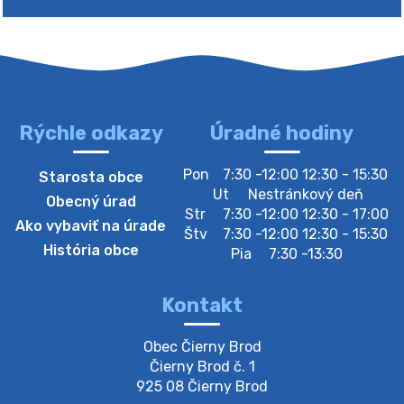
Rýchle odkazy
Úradné hodiny
4. augusta 2026 10:05
Pon
7:30 -12:00 12:30 - 15:30
Starosta obce
Zberný dvor-Gyűjtőudvar
Ut
Nestránkový deň
Obecný úrad
Oznamujeme obyvateľom, že v stredu 05. augusta
Str
7:30 -12:00 12:30 - 17:00
Ako vybaviť na úrade
bude zberný dvor zatvorený. Értesítjük a lakosokat,
Štv
7:30 -12:00 12:30 - 15:30
hogy szerdán augusztus 05-én a gyűjtőudvar zárva
História obce
Pia
7:30 -13:30
lesz https://ciernybrod.sk?p=214…
4. augusta 2026 09:57
Kontakt
Zber separovaného odpadu plastu-
Obec Čierny Brod

Szeparált műanya…
Čierny Brod č. 1

Oznamujeme obyvateľom, že v stredu 05. augusta
925 08 Čierny Brod
prebehne zber separovaného odpadu plastu. Prosíme