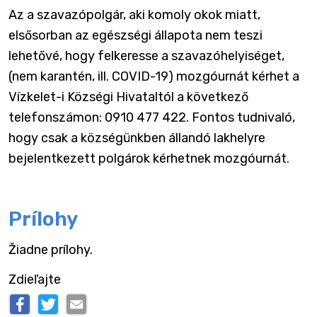
Az a szavazópolgár, aki komoly okok miatt,
elsősorban az egészségi állapota nem teszi
lehetővé, hogy felkeresse a szavazóhelyiséget,
(nem karantén, ill. COVID-19) mozgóurnát kérhet a
Vízkelet-i Községi Hivataltól a következő
telefonszámon: 0910 477 422. Fontos tudnivaló,
hogy csak a községünkben állandó lakhelyre
bejelentkezett polgárok kérhetnek mozgóurnát.
Prílohy
Žiadne prílohy.
Zdieľajte