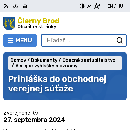
Preskočiť
EN
/
HU
na
Switch
Zme
obsah
Čierny Brod
RSS
Mapa
Tlačiť
Zvýšiť
Zmenšiť
Zväčšiť
languag
jazy
kontrast
veľkosť
veľkosť
Oficiálne stránky
to
na
písma
písma
English
Mag
MENU
PREPNÚŤ
Hľadať:
Od
vy
fo
Domov
Dokumenty
Obecné zastupiteľstvo
Verejné vyhlášky a oznamy
Prihláška do obchodnej
verejnej súťaže
Zverejnené
27. septembra 2024