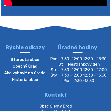
Rýchle odkazy
Úradné hodiny
4. augusta 2026 10:05
Pon
7:30 -12:00 12:30 - 15:30
Starosta obce
Zberný dvor-Gyűjtőudvar
Ut
Nestránkový deň
Obecný úrad
Oznamujeme obyvateľom, že v stredu 05. augusta
Str
7:30 -12:00 12:30 - 17:00
Ako vybaviť na úrade
bude zberný dvor zatvorený. Értesítjük a lakosokat,
Štv
7:30 -12:00 12:30 - 15:30
hogy szerdán augusztus 05-én a gyűjtőudvar zárva
História obce
Pia
7:30 -13:30
lesz https://ciernybrod.sk?p=214…
4. augusta 2026 09:57
Kontakt
Zber separovaného odpadu plastu-
Obec Čierny Brod

Szeparált műanya…