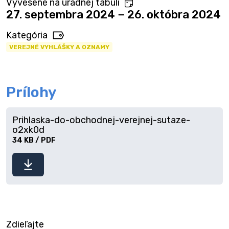
Vyvesené na úradnej tabuli
27. septembra 2024 − 26. októbra 2024
Kategória
VEREJNÉ VYHLÁŠKY A OZNAMY
Prílohy
Prihlaska-do-obchodnej-verejnej-sutaze-
o2xk0d
34 KB / PDF
Stiahnuť
súbor
Zdieľajte