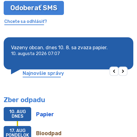
Odoberať SMS
Chcete sa odhlásiť?
y
Vazeny obcan, dnes 10. 8. sa zvaza papier.
Vaze
10. augusta 2026 07:07
10. 
Najnovšie správy
Zber odpadu
10. AUG
Papier
DNES
17. AUG
Bioodpad
PONDELOK