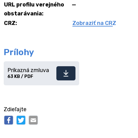
URL profilu verejného
—
obstarávania:
CRZ:
Zobraziť na CRZ
Prílohy
Príkazná zmluva
Stiahnuť
63 KB / PDF
súbor
Zdieľajte