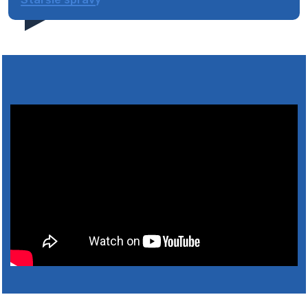
4. augusta 2026 10:05
Zberný dvor-Gyűjtőudvar