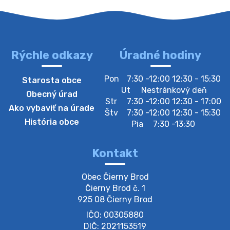
Oznamujeme obyvateľom, že v stredu 05. augusta
bude zberný dvor zatvorený. Értesítjük a lakosokat,
hogy szerdán augusztus 05-én a gyűjtőudvar zárva
lesz https://ciernybrod.sk?p=214…
4. augusta 2026 09:57
Rýchle odkazy
Úradné hodiny
Zber separovaného odpadu plastu-
Pon
7:30 -12:00 12:30 - 15:30
Starosta obce
Szeparált műanya…
Ut
Nestránkový deň
Obecný úrad
Oznamujeme obyvateľom, že v stredu 05. augusta
Str
7:30 -12:00 12:30 - 17:00
Ako vybaviť na úrade
prebehne zber separovaného odpadu plastu. Prosíme
Štv
7:30 -12:00 12:30 - 15:30
obyvateľov, aby vrecia s odpadom vyložili pred dom už
História obce
Pia
7:30 -13:30
večer vopred, nakoľko firma F…
4. augusta 2026 09:51
Kontakt
Oznámenie o plánovanom prerušení dodávky
Obec Čierny Brod

elektri…
Čierny Brod č. 1

Oznamujeme Vám, že v určitých dňoch bude v
925 08 Čierny Brod
niektorých častiach našej obce plánované prerušenie
IČO: 00305880
distribúcie elektrickej energie. Podrobné informácie o
dátumoch, časoch a dotknutých …
DIČ: 2021153519