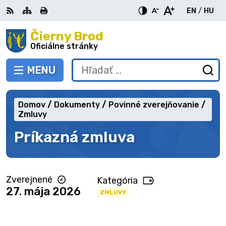
Preskočiť
EN
/
HU
na
Switch
Zme
obsah
Čierny Brod
RSS
Mapa
Tlačiť
Zvýšiť
Zmenšiť
Zväčšiť
languag
jazy
kontrast
veľkosť
veľkosť
Oficiálne stránky
to
na
písma
písma
English
Mag
MENU
PREPNÚŤ
Hľadať:
Od
vy
fo
Domov
Dokumenty
Povinné zverejňovanie
Zmluvy
Príkazná zmluva
Zverejnené
Kategória
27. mája 2026
ZMLUVY