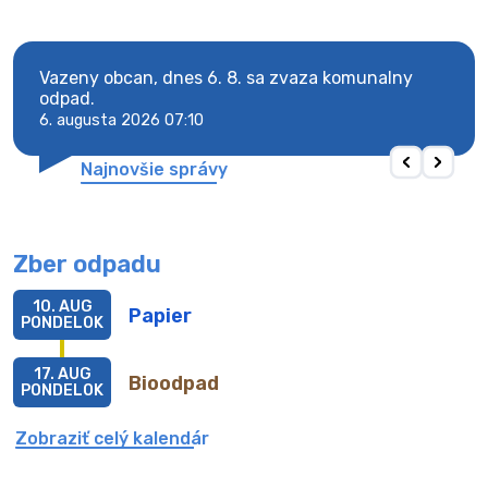
Vazeny obcan, dnes 6. 8. sa zvaza komunalny
Vaze
odpad.
odpa
6. augusta 2026 07:10
6. au
Najnovšie správy
Zber odpadu
10. AUG
Papier
PONDELOK
17. AUG
Bioodpad
PONDELOK
Zobraziť celý kalendár