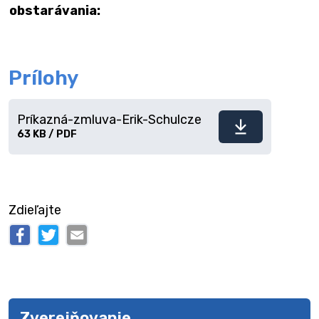
obstarávania:
Prílohy
Príkazná-zmluva-Erik-Schulcze
Stiahnuť
63 KB / PDF
súbor
Zdieľajte
Zverejňovanie