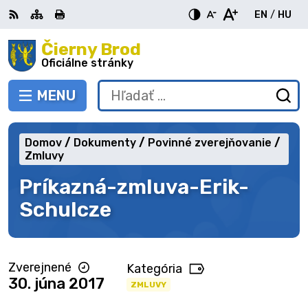
Preskočiť
EN
/
HU
na
Switch
Zme
obsah
Čierny Brod
RSS
Mapa
Tlačiť
Zvýšiť
Zmenšiť
Zväčšiť
languag
jazy
kontrast
veľkosť
veľkosť
Oficiálne stránky
to
na
písma
písma
English
Mag
MENU
PREPNÚŤ
Hľadať:
Od
vy
fo
Domov
Dokumenty
Povinné zverejňovanie
Zmluvy
Príkazná-zmluva-Erik-
Schulcze
Zverejnené
Kategória
30. júna 2017
ZMLUVY