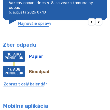
Vazeny obcan, dnes 6. 8. sa zvaza komunalny
Vaze
odpad.
odpa
6. augusta 2026 07:10
6. au
Najnovšie správy
Zber odpadu
10. AUG
Papier
PONDELOK
17. AUG
Bioodpad
PONDELOK
Zobraziť celý kalendár
Mobilná aplikácia