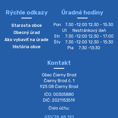
Rýchle odkazy
Úradné hodiny
4. augusta 2026 10:05
Pon
7:30 -12:00 12:30 - 15:30
Starosta obce
Zberný dvor-Gyűjtőudvar
Ut
Nestránkový deň
Obecný úrad
Oznamujeme obyvateľom, že v stredu 05. augusta
Str
7:30 -12:00 12:30 - 17:00
Ako vybaviť na úrade
bude zberný dvor zatvorený. Értesítjük a lakosokat,
Štv
7:30 -12:00 12:30 - 15:30
hogy szerdán augusztus 05-én a gyűjtőudvar zárva
História obce
Pia
7:30 -13:30
lesz https://ciernybrod.sk?p=214…
4. augusta 2026 09:57
Kontakt
Zber separovaného odpadu plastu-
Obec Čierny Brod

Szeparált műanya…
Čierny Brod č. 1

Oznamujeme obyvateľom, že v stredu 05. augusta
925 08 Čierny Brod
prebehne zber separovaného odpadu plastu. Prosíme
IČO: 00305880
obyvateľov, aby vrecia s odpadom vyložili pred dom už
večer vopred, nakoľko firma F…
DIČ: 2021153519
4. augusta 2026 09:51
Číslo účtu:
031/78 48 191