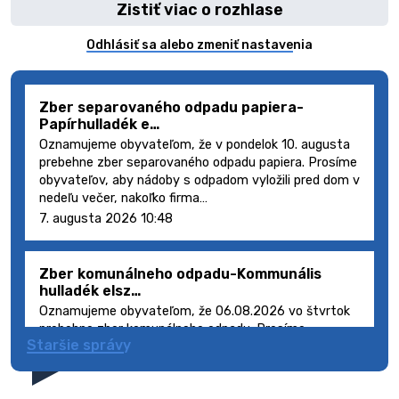
Zistiť viac o rozhlase
Odhlásiť sa alebo zmeniť nastavenia
Zber separovaného odpadu papiera-
Papírhulladék e…
Oznamujeme obyvateľom, že v pondelok 10. augusta
prebehne zber separovaného odpadu papiera. Prosíme
obyvateľov, aby nádoby s odpadom vyložili pred dom v
nedeľu večer, nakoľko firma…
7. augusta 2026 10:48
Zber komunálneho odpadu-Kommunális
hulladék elsz…
Oznamujeme obyvateľom, že 06.08.2026 vo štvrtok
prebehne zber komunálneho odpadu. Prosíme
Staršie správy
obyvateľov, aby smetné nádoby s odpadom vyložili
pred dom deň vopred, nakoľko firma FCC Sl…
5. augusta 2026 08:41