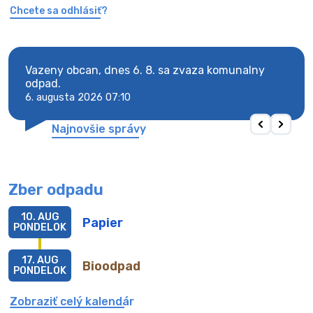
Chcete sa odhlásiť?
Vazeny obcan, dnes 6. 8. sa zvaza komunalny
Vaze
odpad.
odpa
6. augusta 2026 07:10
6. au
Najnovšie správy
Zber odpadu
10. AUG
Papier
PONDELOK
17. AUG
Bioodpad
PONDELOK
Zobraziť celý kalendár