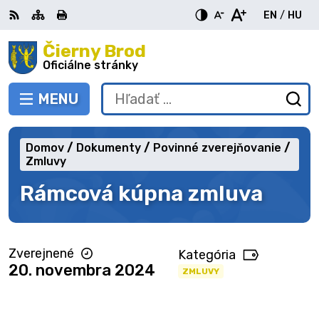
Preskočiť
EN
/
HU
na
Switch
Zme
obsah
Čierny Brod
RSS
Mapa
Tlačiť
Zvýšiť
Zmenšiť
Zväčšiť
languag
jazy
kontrast
veľkosť
veľkosť
Oficiálne stránky
to
na
písma
písma
English
Mag
MENU
PREPNÚŤ
Hľadať:
Od
vy
fo
Domov
Dokumenty
Povinné zverejňovanie
Zmluvy
Rámcová kúpna zmluva
Zverejnené
Kategória
20. novembra 2024
ZMLUVY