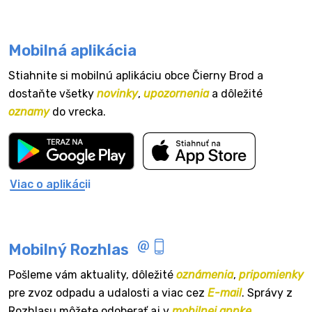
Mobilná aplikácia
Stiahnite si mobilnú aplikáciu obce Čierny Brod a
dostaňte všetky
novinky
,
upozornenia
a dôležité
oznamy
do vrecka.
Viac o aplikácii
Mobilný Rozhlas
Pošleme vám aktuality, dôležité
oznámenia
,
pripomienky
pre zvoz odpadu a udalosti a viac cez
E-mail
. Správy z
Rozhlasu môžete odoberať aj v
mobilnej appke
.