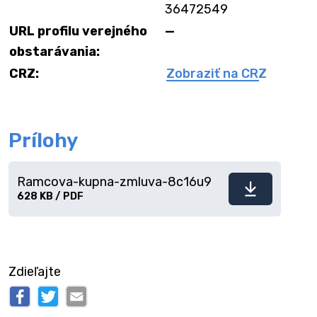
36472549
URL profilu verejného
—
obstarávania:
CRZ:
Zobraziť na CRZ
Prílohy
Ramcova-kupna-zmluva-8c16u9
Stiahnuť
628 KB / PDF
súbor
Zdieľajte