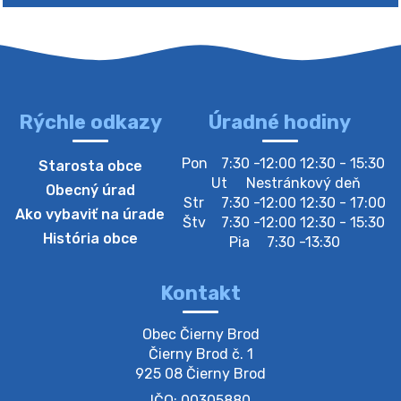
Rýchle odkazy
Úradné hodiny
4. augusta 2026 10:05
Pon
7:30 -12:00 12:30 - 15:30
Starosta obce
Zberný dvor-Gyűjtőudvar
Ut
Nestránkový deň
Obecný úrad
Oznamujeme obyvateľom, že v stredu 05. augusta
Str
7:30 -12:00 12:30 - 17:00
Ako vybaviť na úrade
bude zberný dvor zatvorený. Értesítjük a lakosokat,
Štv
7:30 -12:00 12:30 - 15:30
hogy szerdán augusztus 05-én a gyűjtőudvar zárva
História obce
Pia
7:30 -13:30
lesz https://ciernybrod.sk?p=214…
4. augusta 2026 09:57
Kontakt
Zber separovaného odpadu plastu-
Obec Čierny Brod

Szeparált műanya…
Čierny Brod č. 1

Oznamujeme obyvateľom, že v stredu 05. augusta
925 08 Čierny Brod
prebehne zber separovaného odpadu plastu. Prosíme
IČO: 00305880