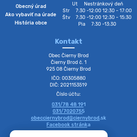
Zberný dvor-Gyűjtőudvar
Ut
Nestránkový deň
Obecný úrad
Oznamujeme obyvateľom, že v stredu 05. augusta
Str
7:30 -12:00 12:30 - 17:00
Ako vybaviť na úrade
bude zberný dvor zatvorený. Értesítjük a lakosokat,
Štv
7:30 -12:00 12:30 - 15:30
hogy szerdán augusztus 05-én a gyűjtőudvar zárva
História obce
Pia
7:30 -13:30
lesz https://ciernybrod.sk?p=214…
4. augusta 2026 09:57
Kontakt
Zber separovaného odpadu plastu-
Obec Čierny Brod

Szeparált műanya…
Čierny Brod č. 1

Oznamujeme obyvateľom, že v stredu 05. augusta
925 08 Čierny Brod
prebehne zber separovaného odpadu plastu. Prosíme
IČO: 00305880
obyvateľov, aby vrecia s odpadom vyložili pred dom už
večer vopred, nakoľko firma F…
DIČ: 2021153519
4. augusta 2026 09:51
Číslo účtu:
031/78 48 191
Oznámenie o plánovanom prerušení dodávky
031/7020755
elektri…
obecciernybrod@ciernybrod.sk
Oznamujeme Vám, že v určitých dňoch bude v
Facebook stránka
niektorých častiach našej obce plánované prerušenie
distribúcie elektrickej energie. Podrobné informácie o