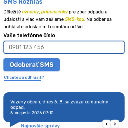
SMS Rozhlas
Dôležité
oznamy
,
pripomienky
pre zber odpadu a
udalosti a viac vám zašleme
SMS-kou
. Na odber sa
prihlásite odoslaním formulára nižšie.
Vaše telefónne číslo
Odoberať SMS
Chcete sa odhlásiť?
Vazeny obcan, dnes 6. 8. sa zvaza komunalny
Vaze
odpad.
odpa
6. augusta 2026 07:10
6. au
Najnovšie správy