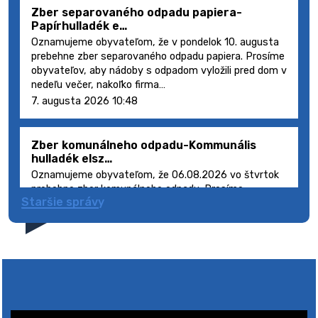
Zber separovaného odpadu papiera-
Papírhulladék e…
Oznamujeme obyvateľom, že v pondelok 10. augusta
prebehne zber separovaného odpadu papiera. Prosíme
obyvateľov, aby nádoby s odpadom vyložili pred dom v
nedeľu večer, nakoľko firma…
7. augusta 2026 10:48
Zber komunálneho odpadu-Kommunális
hulladék elsz…
Oznamujeme obyvateľom, že 06.08.2026 vo štvrtok
prebehne zber komunálneho odpadu. Prosíme
Staršie správy
obyvateľov, aby smetné nádoby s odpadom vyložili
pred dom deň vopred, nakoľko firma FCC Sl…
5. augusta 2026 08:41
Výlet dôchodcov 2026- Nyugdíjas kirándulás
2026