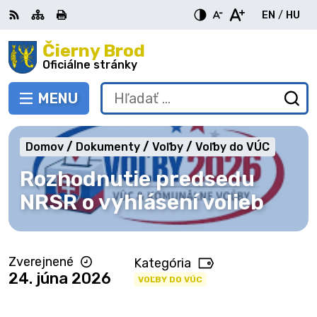
Preskočiť
EN
/
HU
na
Switch
Zme
obsah
Čierny Brod
RSS
Mapa
Tlačiť
Zvýšiť
Zmenšiť
Zväčšiť
languag
jazy
kontrast
veľkosť
veľkosť
Oficiálne stránky
to
na
písma
písma
English
Mag
MENU
PREPNÚŤ
Hľadať:
Od
vy
fo
Domov
Dokumenty
Voľby
Voľby do VÚC
Rozhodnutie predsedu
NRSR o vyhlásení volieb
Zverejnené
Kategória
24. júna 2026
VOĽBY DO VÚC