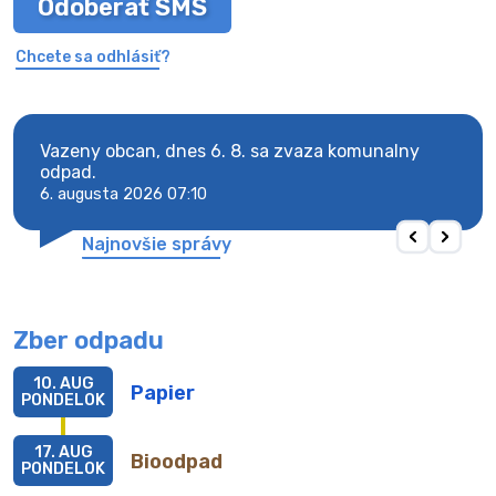
Odoberať SMS
Chcete sa odhlásiť?
Vazeny obcan, dnes 6. 8. sa zvaza komunalny
Vaze
odpad.
odpa
6. augusta 2026 07:10
6. au
Najnovšie správy
Zber odpadu
10. AUG
Papier
PONDELOK
17. AUG
Bioodpad
PONDELOK