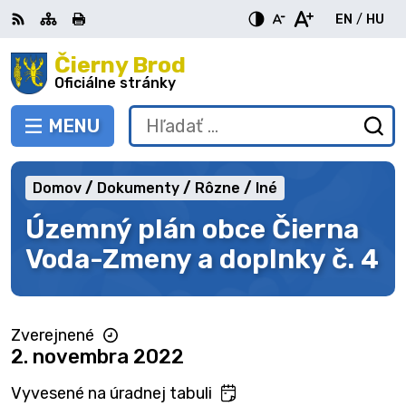
Preskočiť
EN
/
HU
na
Switch
Zme
obsah
Čierny Brod
RSS
Mapa
Tlačiť
Zvýšiť
Zmenšiť
Zväčšiť
languag
jazy
kontrast
veľkosť
veľkosť
Oficiálne stránky
to
na
písma
písma
English
Mag
MENU
PREPNÚŤ
Hľadať:
Od
vy
fo
Domov
Dokumenty
Rôzne
Iné
Územný plán obce Čierna
Voda-Zmeny a doplnky č. 4
Zverejnené
2. novembra 2022
Vyvesené na úradnej tabuli