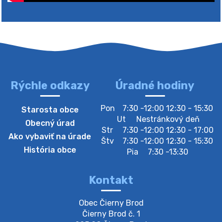
Rýchle odkazy
Úradné hodiny
4. augusta 2026 10:05
Pon
7:30 -12:00 12:30 - 15:30
Starosta obce
Zberný dvor-Gyűjtőudvar
Ut
Nestránkový deň
Obecný úrad
Oznamujeme obyvateľom, že v stredu 05. augusta
Str
7:30 -12:00 12:30 - 17:00
Ako vybaviť na úrade
bude zberný dvor zatvorený. Értesítjük a lakosokat,
Štv
7:30 -12:00 12:30 - 15:30
hogy szerdán augusztus 05-én a gyűjtőudvar zárva
História obce
Pia
7:30 -13:30
lesz https://ciernybrod.sk?p=214…
4. augusta 2026 09:57
Kontakt
Zber separovaného odpadu plastu-
Obec Čierny Brod

Szeparált műanya…
Čierny Brod č. 1

Oznamujeme obyvateľom, že v stredu 05. augusta