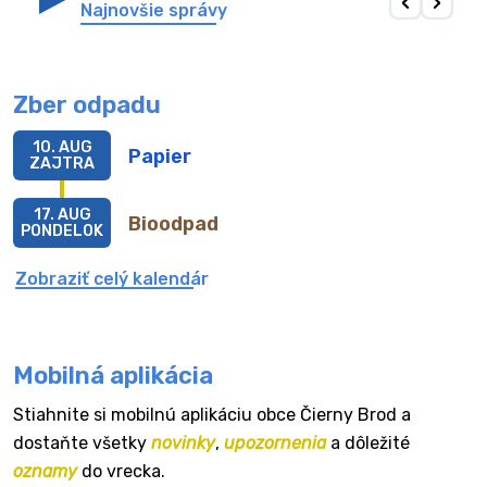
Najnovšie správy
Zber odpadu
10. AUG
Papier
ZAJTRA
17. AUG
Bioodpad
PONDELOK
Zobraziť celý kalendár
Mobilná aplikácia
Stiahnite si mobilnú aplikáciu obce Čierny Brod a
dostaňte všetky
novinky
,
upozornenia
a dôležité
oznamy
do vrecka.