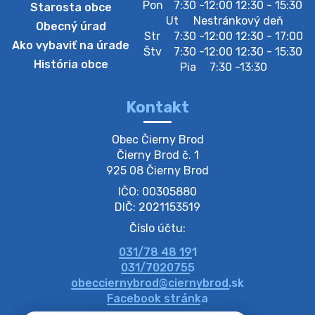
Pon
7:30 -12:00 12:30 - 15:30
Starosta obce
Zberný dvor-Gyűjtőudvar
Ut
Nestránkový deň
Obecný úrad
Oznamujeme obyvateľom, že v stredu 05. augusta
Str
7:30 -12:00 12:30 - 17:00
Ako vybaviť na úrade
bude zberný dvor zatvorený. Értesítjük a lakosokat,
Štv
7:30 -12:00 12:30 - 15:30
hogy szerdán augusztus 05-én a gyűjtőudvar zárva
História obce
Pia
7:30 -13:30
lesz https://ciernybrod.sk?p=214…
4. augusta 2026 09:57
Kontakt
Zber separovaného odpadu plastu-
Obec Čierny Brod

Szeparált műanya…
Čierny Brod č. 1

Oznamujeme obyvateľom, že v stredu 05. augusta
925 08 Čierny Brod
prebehne zber separovaného odpadu plastu. Prosíme
IČO: 00305880
obyvateľov, aby vrecia s odpadom vyložili pred dom už
večer vopred, nakoľko firma F…
DIČ: 2021153519
4. augusta 2026 09:51
Číslo účtu:
031/78 48 191
Oznámenie o plánovanom prerušení dodávky
031/7020755
elektri…
obecciernybrod@ciernybrod.sk
Oznamujeme Vám, že v určitých dňoch bude v
Facebook stránka
niektorých častiach našej obce plánované prerušenie