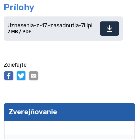
Prílohy
Uznesenia-z-17.-zasadnutia-7lilpi
Stiahnuť
7 MB / PDF
súbor
Zdieľajte
Zverejňovanie
Zverejňovanie