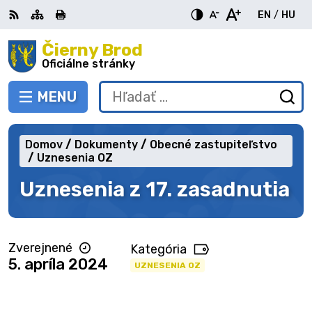
Preskočiť
EN
/
HU
na
Switch
Zme
obsah
Čierny Brod
RSS
Mapa
Tlačiť
Zvýšiť
Zmenšiť
Zväčšiť
languag
jazy
kontrast
veľkosť
veľkosť
Oficiálne stránky
to
na
písma
písma
English
Mag
MENU
PREPNÚŤ
Hľadať:
Od
vy
fo
Domov
Dokumenty
Obecné zastupiteľstvo
Uznesenia OZ
Uznesenia z 17. zasadnutia
Zverejnené
Kategória
5. apríla 2024
UZNESENIA OZ