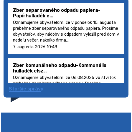
Zber separovaného odpadu papiera-
Papírhulladék e…
Oznamujeme obyvateľom, že v pondelok 10. augusta
prebehne zber separovaného odpadu papiera. Prosíme
obyvateľov, aby nádoby s odpadom vyložili pred dom v
nedeľu večer, nakoľko firma…
7. augusta 2026 10:48
Zber komunálneho odpadu-Kommunális
hulladék elsz…
Oznamujeme obyvateľom, že 06.08.2026 vo štvrtok
prebehne zber komunálneho odpadu. Prosíme
Staršie správy
obyvateľov, aby smetné nádoby s odpadom vyložili
pred dom deň vopred, nakoľko firma FCC Sl…
5. augusta 2026 08:41
Výlet dôchodcov 2026- Nyugdíjas kirándulás
2026