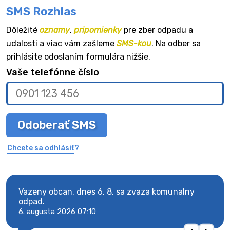
SMS Rozhlas
Dôležité
oznamy
,
pripomienky
pre zber odpadu a
udalosti a viac vám zašleme
SMS-kou
. Na odber sa
prihlásite odoslaním formulára nižšie.
Vaše telefónne číslo
Odoberať SMS
Chcete sa odhlásiť?
Vazeny obcan, dnes 6. 8. sa zvaza komunalny
Vaze
odpad.
odpa
6. augusta 2026 07:10
6. au