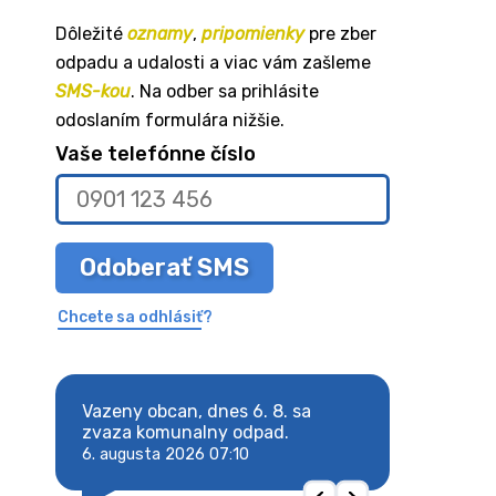
Dôležité
oznamy
,
pripomienky
pre zber
odpadu a udalosti a viac vám zašleme
SMS-kou
. Na odber sa prihlásite
odoslaním formulára nižšie.
Vaše telefónne číslo
Odoberať SMS
Chcete sa odhlásiť?
8. sa
Vazeny obcan, dnes 6. 8. sa
Vazeny obcan, d
 odpad.
zvaza komunalny odpad.
zvaza komunaln
6. augusta 2026 07:10
6. augusta 2026 