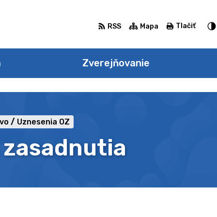
Tlačiť
RSS
Mapa
a
Zverejňovanie
tvo
Uznesenia OZ
. zasadnutia