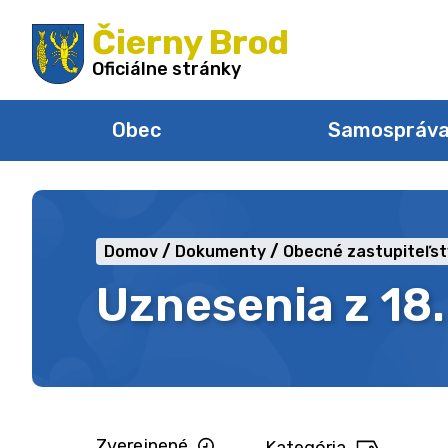
Preskočiť
Čierny Brod
na
obsah
Oficiálne stránky
Obec
Samospráv
Domov
Dokumenty
Obecné zastupiteľs
Uznesenia z 18
Zverejnené