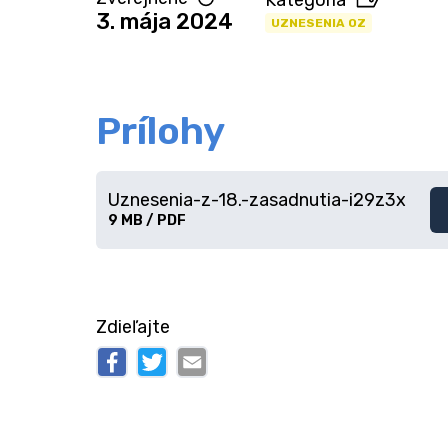
Kategória
3. mája 2024
UZNESENIA OZ
Prílohy
Uznesenia-z-18.-zasadnutia-i29z3x
Stiahnuť
9 MB / PDF
súbor
Zdieľajte