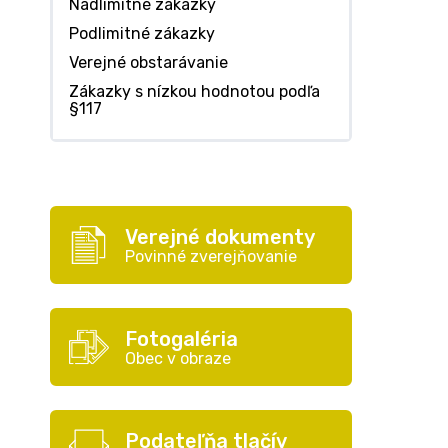
Nadlimitné zákazky
Podlimitné zákazky
Verejné obstarávanie
Zákazky s nízkou hodnotou podľa
§117
Verejné dokumenty
Povinné zverejňovanie
Fotogaléria
Obec v obraze
Podateľňa tlačív