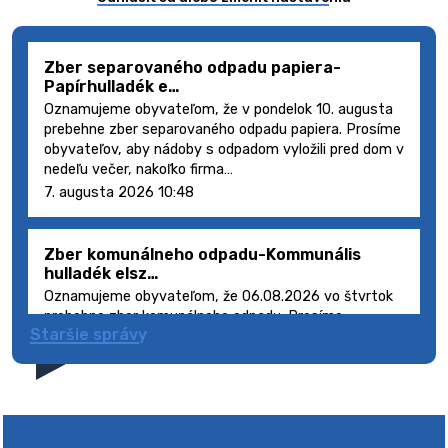
Zber separovaného odpadu papiera-
Papírhulladék e…
Oznamujeme obyvateľom, že v pondelok 10. augusta
prebehne zber separovaného odpadu papiera. Prosíme
obyvateľov, aby nádoby s odpadom vyložili pred dom v
nedeľu večer, nakoľko firma…
7. augusta 2026 10:48
Zber komunálneho odpadu-Kommunális
hulladék elsz…
Oznamujeme obyvateľom, že 06.08.2026 vo štvrtok
prebehne zber komunálneho odpadu. Prosíme
Staršie správy
obyvateľov, aby smetné nádoby s odpadom vyložili
pred dom deň vopred, nakoľko firma FCC Sl…
5. augusta 2026 08:41
Výlet dôchodcov 2026- Nyugdíjas kirándulás