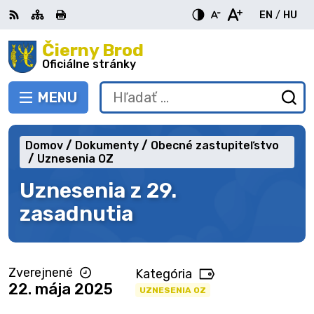
Preskočiť
EN
/
HU
na
Switch
Zme
obsah
Čierny Brod
RSS
Mapa
Tlačiť
Zvýšiť
Zmenšiť
Zväčšiť
languag
jazy
kontrast
veľkosť
veľkosť
Oficiálne stránky
to
na
písma
písma
English
Mag
MENU
PREPNÚŤ
Hľadať:
Od
vy
fo
Domov
Dokumenty
Obecné zastupiteľstvo
Uznesenia OZ
Uznesenia z 29.
zasadnutia
Zverejnené
Kategória
22. mája 2025
UZNESENIA OZ