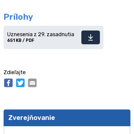
Prílohy
Uznesenia z 29. zasadnutia
Stiahnuť
651 KB / PDF
súbor
Zdieľajte
Zverejňovanie
Zverejňovanie