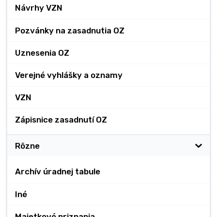
Návrhy VZN
Pozvánky na zasadnutia OZ
Uznesenia OZ
Verejné vyhlášky a oznamy
VZN
Zápisnice zasadnutí OZ
Rôzne
Archív úradnej tabule
Iné
Majetkové priznania