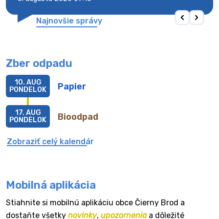
Najnovšie správy
Zber odpadu
10. AUG
Papier
PONDELOK
17. AUG
Bioodpad
PONDELOK
Zobraziť celý kalendár
Mobilná aplikácia
Stiahnite si mobilnú aplikáciu obce Čierny Brod a
dostaňte všetky
novinky
,
upozornenia
a dôležité