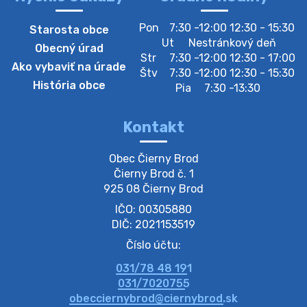
4. augusta 2026 10:05
Pon
7:30 -12:00 12:30 - 15:30
Starosta obce
Zberný dvor-Gyűjtőudvar
Ut
Nestránkový deň
Obecný úrad
Oznamujeme obyvateľom, že v stredu 05. augusta
Str
7:30 -12:00 12:30 - 17:00
Ako vybaviť na úrade
bude zberný dvor zatvorený. Értesítjük a lakosokat,
Štv
7:30 -12:00 12:30 - 15:30
hogy szerdán augusztus 05-én a gyűjtőudvar zárva
História obce
Pia
7:30 -13:30
lesz https://ciernybrod.sk?p=214…
4. augusta 2026 09:57
Kontakt
Zber separovaného odpadu plastu-
Obec Čierny Brod

Szeparált műanya…
Čierny Brod č. 1

Oznamujeme obyvateľom, že v stredu 05. augusta
925 08 Čierny Brod
prebehne zber separovaného odpadu plastu. Prosíme
IČO: 00305880
obyvateľov, aby vrecia s odpadom vyložili pred dom už
večer vopred, nakoľko firma F…
DIČ: 2021153519
4. augusta 2026 09:51
Číslo účtu:
031/78 48 191
Oznámenie o plánovanom prerušení dodávky
031/7020755
elektri…
obecciernybrod@ciernybrod.sk