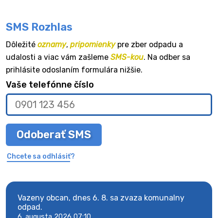
SMS Rozhlas
Dôležité
oznamy
,
pripomienky
pre zber odpadu a
udalosti a viac vám zašleme
SMS-kou
. Na odber sa
prihlásite odoslaním formulára nižšie.
Vaše telefónne číslo
Odoberať SMS
Chcete sa odhlásiť?
Vazeny obcan, dnes 6. 8. sa zvaza komunalny
Vaze
odpad.
odpa
6. augusta 2026 07:10
6. au