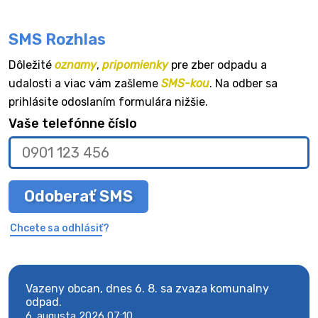
SMS Rozhlas
Dôležité
oznamy
,
pripomienky
pre zber odpadu a
udalosti a viac vám zašleme
SMS-kou
. Na odber sa
prihlásite odoslaním formulára nižšie.
Vaše telefónne číslo
Odoberať SMS
Chcete sa odhlásiť?
Vazeny obcan, dnes 6. 8. sa zvaza komunalny
Vaze
odpad.
odpa
6. augusta 2026 07:10
6. au