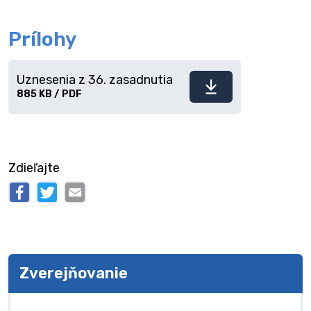
Prílohy
Uznesenia z 36. zasadnutia
Stiahnuť
885 KB / PDF
súbor
Zdieľajte
Zverejňovanie
Zverejňovanie