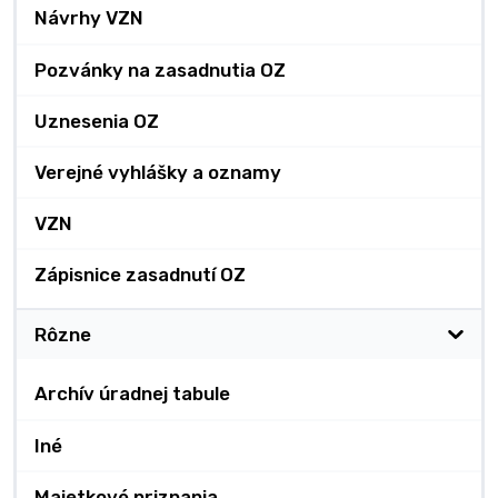
Návrhy VZN
Pozvánky na zasadnutia OZ
Uznesenia OZ
Verejné vyhlášky a oznamy
VZN
Zápisnice zasadnutí OZ
Rôzne
Archív úradnej tabule
Iné
Majetkové priznania