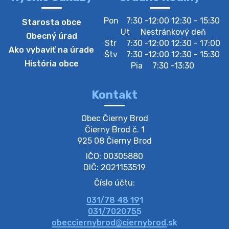
Zber separovaného odpadu plastu-
Pon
7:30 -12:00 12:30 - 15:30
Starosta obce
Szeparált műanya…
Ut
Nestránkový deň
Obecný úrad
Oznamujeme obyvateľom, že v stredu 05. augusta
Str
7:30 -12:00 12:30 - 17:00
Ako vybaviť na úrade
prebehne zber separovaného odpadu plastu. Prosíme
Štv
7:30 -12:00 12:30 - 15:30
obyvateľov, aby vrecia s odpadom vyložili pred dom už
História obce
Pia
7:30 -13:30
večer vopred, nakoľko firma F…
4. augusta 2026 09:51
Kontakt
Oznámenie o plánovanom prerušení dodávky
Obec Čierny Brod

elektri…
Čierny Brod č. 1

Oznamujeme Vám, že v určitých dňoch bude v
925 08 Čierny Brod
niektorých častiach našej obce plánované prerušenie
IČO: 00305880
distribúcie elektrickej energie. Podrobné informácie o
dátumoch, časoch a dotknutých …
DIČ: 2021153519
4. augusta 2026 09:48
Číslo účtu:
031/78 48 191
Zber BIO odpadu-BIO hulladék elszállítása
031/7020755
Obecný úrad v Čiernom Brode oznamuje obyvateľom,
obecciernybrod@ciernybrod.sk