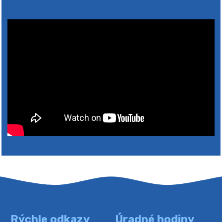
4. augusta 2026 10:05
Zberný dvor-Gyűjtőudvar
Oznamujeme obyvateľom, že v stredu 05. augusta
bude zberný dvor zatvorený. Értesítjük a lakosokat,
hogy szerdán augusztus 05-én a gyűjtőudvar zárva
lesz https://ciernybrod.sk?p=214…
4. augusta 2026 09:57
Rýchle odkazy
Úradné hodiny