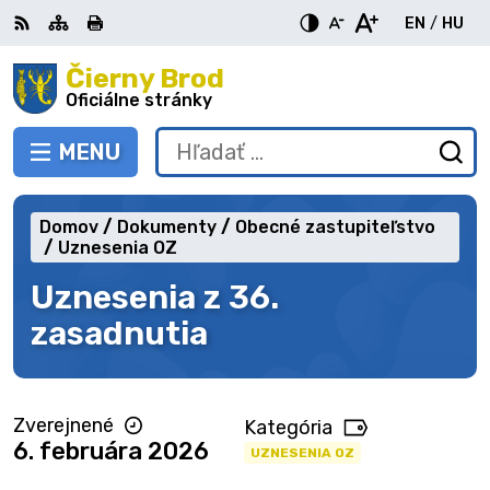
Preskočiť
EN
/
HU
na
Switch
Zme
obsah
Čierny Brod
RSS
Mapa
Tlačiť
Zvýšiť
Zmenšiť
Zväčšiť
languag
jazy
kontrast
veľkosť
veľkosť
Oficiálne stránky
to
na
písma
písma
English
Mag
MENU
PREPNÚŤ
Hľadať:
Od
vy
fo
Domov
Dokumenty
Obecné zastupiteľstvo
Uznesenia OZ
Uznesenia z 36.
zasadnutia
Zverejnené
Kategória
6. februára 2026
UZNESENIA OZ