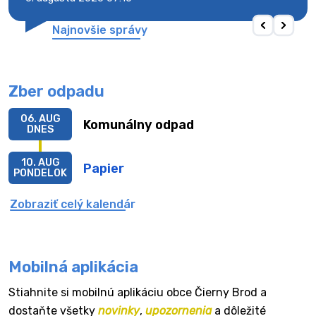
Najnovšie správy
Zber odpadu
06. AUG
Komunálny odpad
DNES
10. AUG
Papier
PONDELOK
Zobraziť celý kalendár
Mobilná aplikácia
Stiahnite si mobilnú aplikáciu obce Čierny Brod a
dostaňte všetky
novinky
,
upozornenia
a dôležité