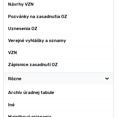
Návrhy VZN
Pozvánky na zasadnutia OZ
Uznesenia OZ
Verejné vyhlášky a oznamy
VZN
Zápisnice zasadnutí OZ
Rôzne
Archív úradnej tabule
Iné
Majetkové priznania