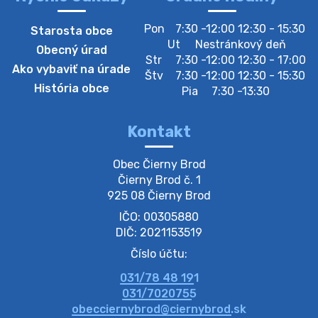
Zber separovaného odpadu plastu-
Pon
7:30 -12:00 12:30 - 15:30
Starosta obce
Szeparált műanya…
Ut
Nestránkový deň
Obecný úrad
Oznamujeme obyvateľom, že v stredu 05. augusta
Str
7:30 -12:00 12:30 - 17:00
Ako vybaviť na úrade
prebehne zber separovaného odpadu plastu. Prosíme
Štv
7:30 -12:00 12:30 - 15:30
obyvateľov, aby vrecia s odpadom vyložili pred dom už
História obce
Pia
7:30 -13:30
večer vopred, nakoľko firma F…
4. augusta 2026 09:51
Kontakt
Oznámenie o plánovanom prerušení dodávky
Obec Čierny Brod

elektri…
Čierny Brod č. 1

Oznamujeme Vám, že v určitých dňoch bude v
925 08 Čierny Brod
niektorých častiach našej obce plánované prerušenie
IČO: 00305880
distribúcie elektrickej energie. Podrobné informácie o
dátumoch, časoch a dotknutých …
DIČ: 2021153519
4. augusta 2026 09:48
Číslo účtu:
031/78 48 191
Zber BIO odpadu-BIO hulladék elszállítása
031/7020755
Obecný úrad v Čiernom Brode oznamuje obyvateľom,
obecciernybrod@ciernybrod.sk