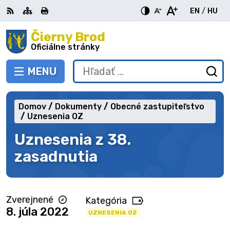
Preskočiť
EN
/
HU
na
Switch
Zme
obsah
Čierny Brod
RSS
Mapa
Tlačiť
Zvýšiť
Zmenšiť
Zväčšiť
languag
jazy
kontrast
veľkosť
veľkosť
Oficiálne stránky
to
na
písma
písma
English
Mag
MENU
PREPNÚŤ
Hľadať:
Od
vy
fo
Domov
Dokumenty
Obecné zastupiteľstvo
Uznesenia OZ
Uznesenia z 38.
zasadnutia
Zverejnené
Kategória
8. júla 2022
UZNESENIA OZ