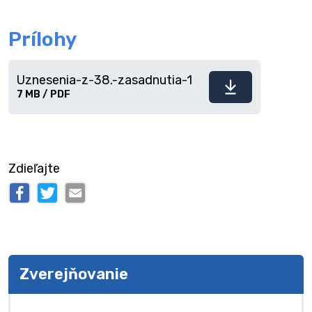
Prílohy
Uznesenia-z-38.-zasadnutia-1
Stiahnuť
7 MB / PDF
súbor
Zdieľajte
Zverejňovanie
Zverejňovanie