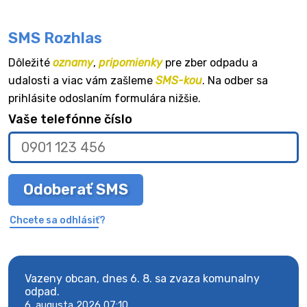
SMS Rozhlas
Dôležité
oznamy
,
pripomienky
pre zber odpadu a
udalosti a viac vám zašleme
SMS-kou
. Na odber sa
prihlásite odoslaním formulára nižšie.
Vaše telefónne číslo
Odoberať SMS
Chcete sa odhlásiť?
Vazeny obcan, dnes 6. 8. sa zvaza komunalny
Vaze
odpad.
odpa
6. augusta 2026 07:10
6. au