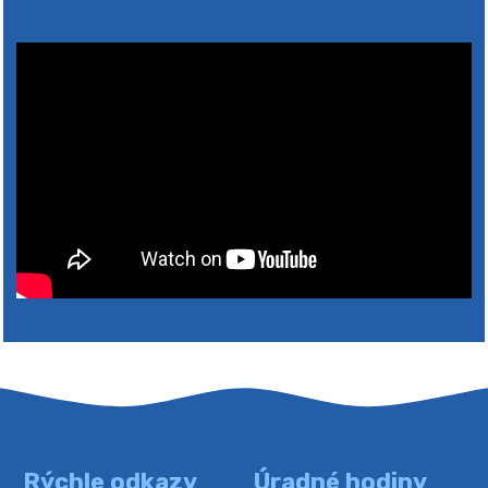
4. augusta 2026 10:05
Zberný dvor-Gyűjtőudvar
Oznamujeme obyvateľom, že v stredu 05. augusta
bude zberný dvor zatvorený. Értesítjük a lakosokat,
hogy szerdán augusztus 05-én a gyűjtőudvar zárva
lesz https://ciernybrod.sk?p=214…
4. augusta 2026 09:57
Rýchle odkazy
Úradné hodiny