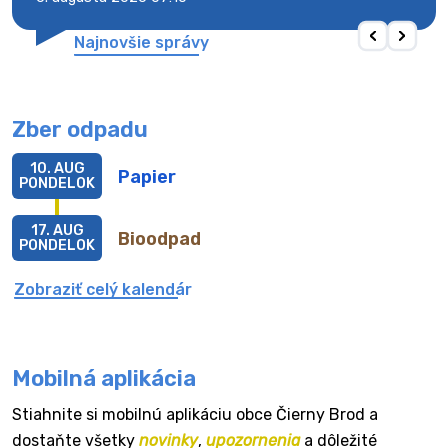
Najnovšie správy
Zber odpadu
10. AUG
Papier
PONDELOK
17. AUG
Bioodpad
PONDELOK
Zobraziť celý kalendár
Mobilná aplikácia
Stiahnite si mobilnú aplikáciu obce Čierny Brod a
dostaňte všetky
novinky
,
upozornenia
a dôležité