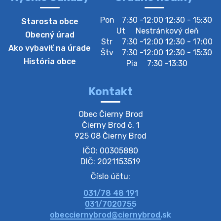
4. augusta 2026 10:05
Pon
7:30 -12:00 12:30 - 15:30
Starosta obce
Zberný dvor-Gyűjtőudvar
Ut
Nestránkový deň
Obecný úrad
Oznamujeme obyvateľom, že v stredu 05. augusta
Str
7:30 -12:00 12:30 - 17:00
Ako vybaviť na úrade
bude zberný dvor zatvorený. Értesítjük a lakosokat,
Štv
7:30 -12:00 12:30 - 15:30
hogy szerdán augusztus 05-én a gyűjtőudvar zárva
História obce
Pia
7:30 -13:30
lesz https://ciernybrod.sk?p=214…
4. augusta 2026 09:57
Kontakt
Zber separovaného odpadu plastu-
Obec Čierny Brod

Szeparált műanya…
Čierny Brod č. 1

Oznamujeme obyvateľom, že v stredu 05. augusta
925 08 Čierny Brod
prebehne zber separovaného odpadu plastu. Prosíme
IČO: 00305880
obyvateľov, aby vrecia s odpadom vyložili pred dom už
večer vopred, nakoľko firma F…
DIČ: 2021153519
4. augusta 2026 09:51
Číslo účtu:
031/78 48 191
Oznámenie o plánovanom prerušení dodávky
031/7020755
elektri…
obecciernybrod@ciernybrod.sk