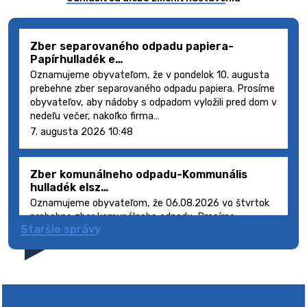
Zber separovaného odpadu papiera-
Papírhulladék e…
Oznamujeme obyvateľom, že v pondelok 10. augusta
prebehne zber separovaného odpadu papiera. Prosíme
obyvateľov, aby nádoby s odpadom vyložili pred dom v
nedeľu večer, nakoľko firma…
7. augusta 2026 10:48
Zber komunálneho odpadu-Kommunális
hulladék elsz…
Oznamujeme obyvateľom, že 06.08.2026 vo štvrtok
prebehne zber komunálneho odpadu. Prosíme
Staršie správy
obyvateľov, aby smetné nádoby s odpadom vyložili
pred dom deň vopred, nakoľko firma FCC Sl…
5. augusta 2026 08:41
Výlet dôchodcov 2026- Nyugdíjas kirándulás