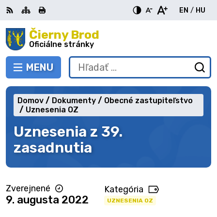
Preskočiť
EN
/
HU
na
Switch
Zme
obsah
Čierny Brod
RSS
Mapa
Tlačiť
Zvýšiť
Zmenšiť
Zväčšiť
languag
jazy
kontrast
veľkosť
veľkosť
Oficiálne stránky
to
na
písma
písma
English
Mag
MENU
PREPNÚŤ
Hľadať:
Od
vy
fo
Domov
Dokumenty
Obecné zastupiteľstvo
Uznesenia OZ
Uznesenia z 39.
zasadnutia
Zverejnené
Kategória
9. augusta 2022
UZNESENIA OZ