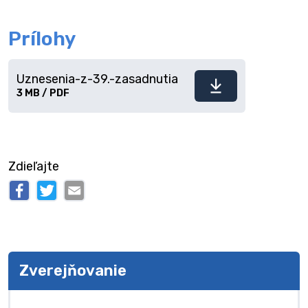
Prílohy
Uznesenia-z-39.-zasadnutia
Stiahnuť
3 MB / PDF
súbor
Zdieľajte
Zverejňovanie
Zverejňovanie