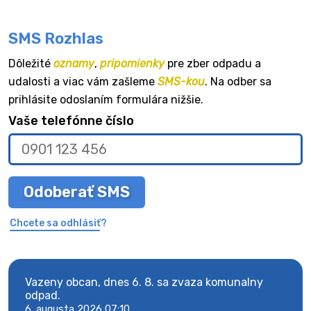
SMS Rozhlas
Dôležité
oznamy
,
pripomienky
pre zber odpadu a
udalosti a viac vám zašleme
SMS-kou
. Na odber sa
prihlásite odoslaním formulára nižšie.
Vaše telefónne číslo
Odoberať SMS
Chcete sa odhlásiť?
Vazeny obcan, dnes 6. 8. sa zvaza komunalny
Vaze
odpad.
odpa
6. augusta 2026 07:10
6. au