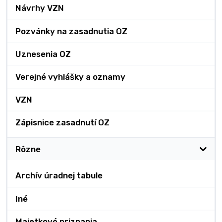
Návrhy VZN
Pozvánky na zasadnutia OZ
Uznesenia OZ
Verejné vyhlášky a oznamy
VZN
Zápisnice zasadnutí OZ
Rôzne
Archív úradnej tabule
Iné
Majetkové priznania