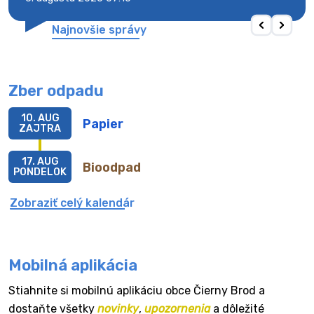
Najnovšie správy
Zber odpadu
10. AUG
Papier
ZAJTRA
17. AUG
Bioodpad
PONDELOK
Zobraziť celý kalendár
Mobilná aplikácia
Stiahnite si mobilnú aplikáciu obce Čierny Brod a
dostaňte všetky
novinky
,
upozornenia
a dôležité