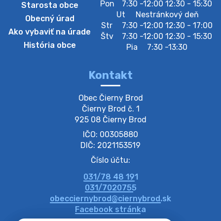
Pon
7:30 -12:00 12:30 - 15:30
Starosta obce
Zberný dvor-Gyűjtőudvar
Ut
Nestránkový deň
Obecný úrad
Oznamujeme obyvateľom, že v stredu 05. augusta
Str
7:30 -12:00 12:30 - 17:00
Ako vybaviť na úrade
bude zberný dvor zatvorený. Értesítjük a lakosokat,
Štv
7:30 -12:00 12:30 - 15:30
hogy szerdán augusztus 05-én a gyűjtőudvar zárva
História obce
Pia
7:30 -13:30
lesz https://ciernybrod.sk?p=214…
4. augusta 2026 09:57
Kontakt
Zber separovaného odpadu plastu-
Obec Čierny Brod

Szeparált műanya…
Čierny Brod č. 1

Oznamujeme obyvateľom, že v stredu 05. augusta
925 08 Čierny Brod
prebehne zber separovaného odpadu plastu. Prosíme
IČO: 00305880
obyvateľov, aby vrecia s odpadom vyložili pred dom už
večer vopred, nakoľko firma F…
DIČ: 2021153519
4. augusta 2026 09:51
Číslo účtu:
031/78 48 191
Oznámenie o plánovanom prerušení dodávky
031/7020755
elektri…
obecciernybrod@ciernybrod.sk
Oznamujeme Vám, že v určitých dňoch bude v
Facebook stránka
niektorých častiach našej obce plánované prerušenie