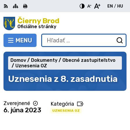
Preskočiť
EN
/
HU
na
Switch
Zme
obsah
Čierny Brod
RSS
Mapa
Tlačiť
Zvýšiť
Zmenšiť
Zväčšiť
languag
jazy
kontrast
veľkosť
veľkosť
Oficiálne stránky
to
na
písma
písma
English
Mag
MENU
PREPNÚŤ
Hľadať:
Od
vy
fo
Domov
Dokumenty
Obecné zastupiteľstvo
Uznesenia OZ
Uznesenia z 8. zasadnutia
Zverejnené
Kategória
6. júna 2023
UZNESENIA OZ