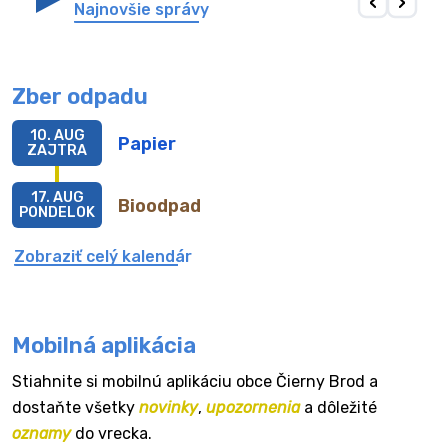
Najnovšie správy
Zber odpadu
10. AUG
Papier
ZAJTRA
17. AUG
Bioodpad
PONDELOK
Zobraziť celý kalendár
Mobilná aplikácia
Stiahnite si mobilnú aplikáciu obce Čierny Brod a
dostaňte všetky
novinky
,
upozornenia
a dôležité
oznamy
do vrecka.