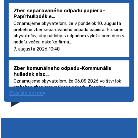
Zber separovaného odpadu papiera-
Papírhulladék e…
Oznamujeme obyvateľom, že v pondelok 10. augusta
prebehne zber separovaného odpadu papiera. Prosíme
obyvateľov, aby nádoby s odpadom vyložili pred dom v
nedeľu večer, nakoľko firma…
7. augusta 2026 10:48
Zber komunálneho odpadu-Kommunális
hulladék elsz…
Oznamujeme obyvateľom, že 06.08.2026 vo štvrtok
prebehne zber komunálneho odpadu. Prosíme
Staršie správy
obyvateľov, aby smetné nádoby s odpadom vyložili
pred dom deň vopred, nakoľko firma FCC Sl…
5. augusta 2026 08:41
Výlet dôchodcov 2026- Nyugdíjas kirándulás
2026