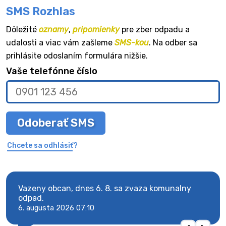
SMS Rozhlas
Dôležité
oznamy
,
pripomienky
pre zber odpadu a
udalosti a viac vám zašleme
SMS-kou
. Na odber sa
prihlásite odoslaním formulára nižšie.
Vaše telefónne číslo
Odoberať SMS
Chcete sa odhlásiť?
Vazeny obcan, dnes 6. 8. sa zvaza komunalny
Vaze
odpad.
odpa
6. augusta 2026 07:10
6. au