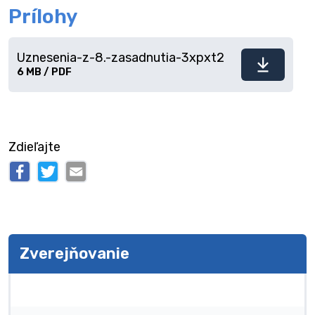
Prílohy
Uznesenia-z-8.-zasadnutia-3xpxt2
Stiahnuť
6 MB / PDF
súbor
Zdieľajte
Zverejňovanie
Zverejňovanie