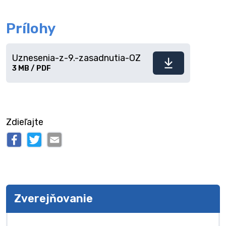
Prílohy
Uznesenia-z-9.-zasadnutia-OZ
Stiahnuť
3 MB / PDF
súbor
Zdieľajte
Zverejňovanie
Zverejňovanie