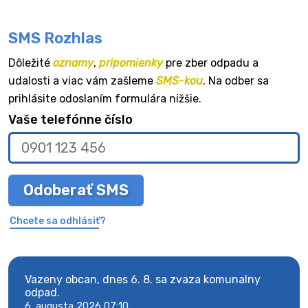
SMS Rozhlas
Dôležité
oznamy
,
pripomienky
pre zber odpadu a
udalosti a viac vám zašleme
SMS-kou
. Na odber sa
prihlásite odoslaním formulára nižšie.
Vaše telefónne číslo
Odoberať SMS
Chcete sa odhlásiť?
Vazeny obcan, dnes 6. 8. sa zvaza komunalny
Vaze
odpad.
odpa
6. augusta 2026 07:10
6. au