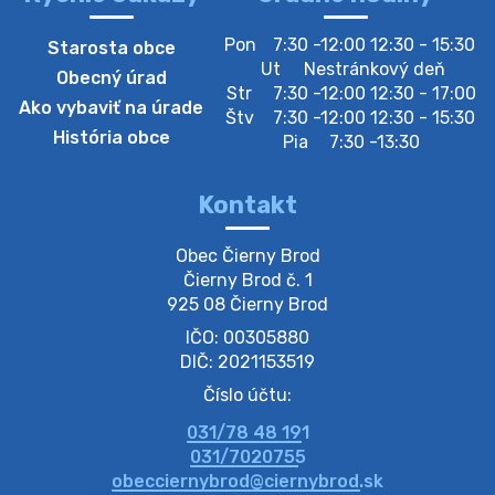
4. augusta 2026 10:05
Pon
7:30 -12:00 12:30 - 15:30
Starosta obce
Zberný dvor-Gyűjtőudvar
Ut
Nestránkový deň
Obecný úrad
Oznamujeme obyvateľom, že v stredu 05. augusta
Str
7:30 -12:00 12:30 - 17:00
Ako vybaviť na úrade
bude zberný dvor zatvorený. Értesítjük a lakosokat,
Štv
7:30 -12:00 12:30 - 15:30
hogy szerdán augusztus 05-én a gyűjtőudvar zárva
História obce
Pia
7:30 -13:30
lesz https://ciernybrod.sk?p=214…
4. augusta 2026 09:57
Kontakt
Zber separovaného odpadu plastu-
Obec Čierny Brod

Szeparált műanya…
Čierny Brod č. 1

Oznamujeme obyvateľom, že v stredu 05. augusta
925 08 Čierny Brod
prebehne zber separovaného odpadu plastu. Prosíme
IČO: 00305880
obyvateľov, aby vrecia s odpadom vyložili pred dom už
večer vopred, nakoľko firma F…
DIČ: 2021153519
4. augusta 2026 09:51
Číslo účtu:
031/78 48 191
Oznámenie o plánovanom prerušení dodávky
031/7020755
elektri…
obecciernybrod@ciernybrod.sk