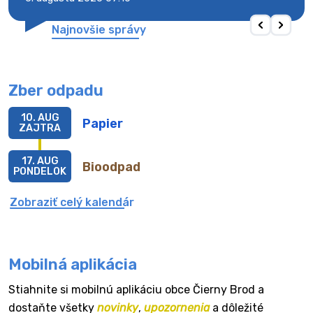
Najnovšie správy
Zber odpadu
10. AUG
Papier
ZAJTRA
17. AUG
Bioodpad
PONDELOK
Zobraziť celý kalendár
Mobilná aplikácia
Stiahnite si mobilnú aplikáciu obce Čierny Brod a
dostaňte všetky
novinky
,
upozornenia
a dôležité