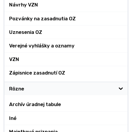
Návrhy VZN
Pozvánky na zasadnutia OZ
Uznesenia OZ
Verejné vyhlášky a oznamy
VZN
Zápisnice zasadnutí OZ
Rôzne
Archív úradnej tabule
Iné
Majetkové priznania