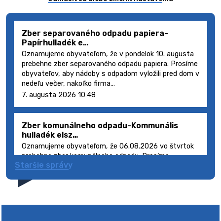
Zber separovaného odpadu papiera-
Papírhulladék e…
Oznamujeme obyvateľom, že v pondelok 10. augusta
prebehne zber separovaného odpadu papiera. Prosíme
obyvateľov, aby nádoby s odpadom vyložili pred dom v
nedeľu večer, nakoľko firma…
7. augusta 2026 10:48
Zber komunálneho odpadu-Kommunális
hulladék elsz…
Oznamujeme obyvateľom, že 06.08.2026 vo štvrtok
prebehne zber komunálneho odpadu. Prosíme
Staršie správy
obyvateľov, aby smetné nádoby s odpadom vyložili
pred dom deň vopred, nakoľko firma FCC Sl…
5. augusta 2026 08:41
Výlet dôchodcov 2026- Nyugdíjas kirándulás