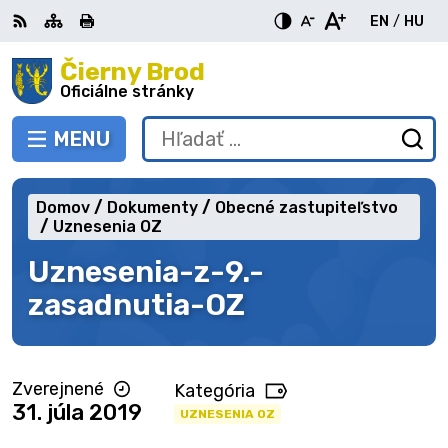
Preskočiť
EN
/
HU
na
Switch
Zme
obsah
Čierny Brod
RSS
Mapa
Tlačiť
Zvýšiť
Zmenšiť
Zväčšiť
languag
jazy
kontrast
veľkosť
veľkosť
Oficiálne stránky
to
na
písma
písma
English
Mag
MENU
PREPNÚŤ
Hľadať:
Od
vy
fo
Domov
Dokumenty
Obecné zastupiteľstvo
Uznesenia OZ
Uznesenia-z-9.-
zasadnutia-OZ
Zverejnené
Kategória
31. júla 2019
UZNESENIA OZ