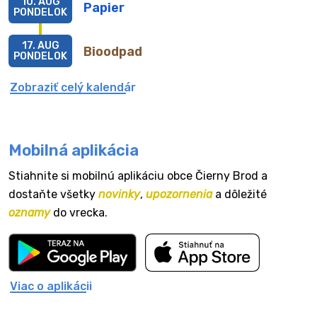
10. AUG
Papier
PONDELOK
17. AUG
Bioodpad
PONDELOK
Zobraziť celý kalendár
Mobilná aplikácia
Stiahnite si mobilnú aplikáciu obce Čierny Brod a
dostaňte všetky
novinky
,
upozornenia
a dôležité
oznamy
do vrecka.
Viac o aplikácii