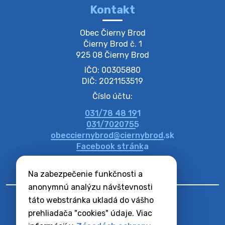
Kontakt
Zber separovaného odpadu plastu-
Obec Čierny Brod

Szeparált műanya…
Čierny Brod č. 1

Oznamujeme obyvateľom, že v stredu 05. augusta
925 08 Čierny Brod
prebehne zber separovaného odpadu plastu. Prosíme
IČO: 00305880
obyvateľov, aby vrecia s odpadom vyložili pred dom už
večer vopred, nakoľko firma F…
DIČ: 2021153519
4. augusta 2026 09:51
Číslo účtu:
031/78 48 191
Oznámenie o plánovanom prerušení dodávky
031/7020755
elektri…
obecciernybrod@ciernybrod.sk
Oznamujeme Vám, že v určitých dňoch bude v
Facebook stránka
niektorých častiach našej obce plánované prerušenie
distribúcie elektrickej energie. Podrobné informácie o
Na zabezpečenie funkčnosti a
dátumoch, časoch a dotknutých …
4. augusta 2026 09:48
anonymnú analýzu návštevnosti
táto webstránka ukladá do vášho
prehliadača "cookies" údaje. Viac
Zber BIO odpadu-BIO hulladék elszállítása