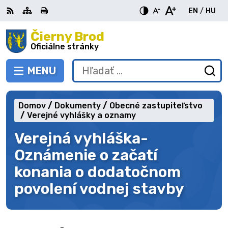
Preskočiť
EN
/
HU
na
Switch
Zme
obsah
Čierny Brod
RSS
Mapa
Tlačiť
Zvýšiť
Zmenšiť
Zväčšiť
languag
jazy
kontrast
veľkosť
veľkosť
Oficiálne stránky
to
na
písma
písma
English
Mag
MENU
PREPNÚŤ
Hľadať:
Od
vy
fo
Domov
Dokumenty
Obecné zastupiteľstvo
Verejné vyhlášky a oznamy
Verejná vyhláška-
Oznámenie o začatí
konania o dodatočnom
povolení vodnej stavby