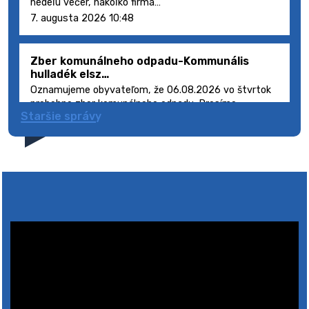
nedeľu večer, nakoľko firma…
7. augusta 2026 10:48
Zber komunálneho odpadu-Kommunális
hulladék elsz…
Oznamujeme obyvateľom, že 06.08.2026 vo štvrtok
prebehne zber komunálneho odpadu. Prosíme
Staršie správy
obyvateľov, aby smetné nádoby s odpadom vyložili
pred dom deň vopred, nakoľko firma FCC Sl…
5. augusta 2026 08:41
Výlet dôchodcov 2026- Nyugdíjas kirándulás
2026