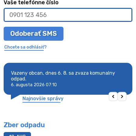
Vaše telefónne číslo
Odoberať SMS
Chcete sa odhlásiť?
Vazeny obcan, dnes 6. 8. sa zvaza komunalny
Vaze
odpad.
odpa
6. augusta 2026 07:10
6. au
Najnovšie správy
Zber odpadu