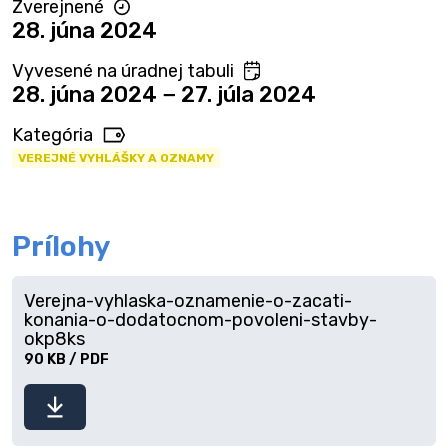
Zverejnené
28. júna 2024
Vyvesené na úradnej tabuli
28. júna 2024 − 27. júla 2024
Kategória
VEREJNÉ VYHLÁŠKY A OZNAMY
Prílohy
Verejna-vyhlaska-oznamenie-o-zacati-
konania-o-dodatocnom-povoleni-stavby-
okp8ks
90 KB / PDF
Stiahnuť
súbor