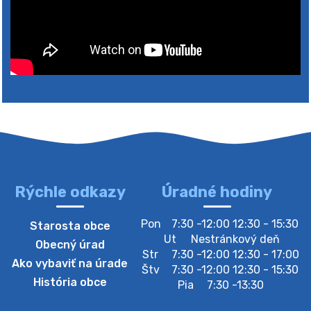
Rýchle odkazy
Úradné hodiny
4. augusta 2026 10:05
Pon
7:30 -12:00 12:30 - 15:30
Starosta obce
Zberný dvor-Gyűjtőudvar
Ut
Nestránkový deň
Obecný úrad
Oznamujeme obyvateľom, že v stredu 05. augusta
Str
7:30 -12:00 12:30 - 17:00
Ako vybaviť na úrade
bude zberný dvor zatvorený. Értesítjük a lakosokat,
Štv
7:30 -12:00 12:30 - 15:30
hogy szerdán augusztus 05-én a gyűjtőudvar zárva
História obce
Pia
7:30 -13:30
lesz https://ciernybrod.sk?p=214…
4. augusta 2026 09:57