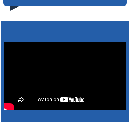
pred dom deň vopred, nakoľko firma FCC Sl…
5. augusta 2026 08:41
Výlet dôchodcov 2026- Nyugdíjas kirándulás
2026