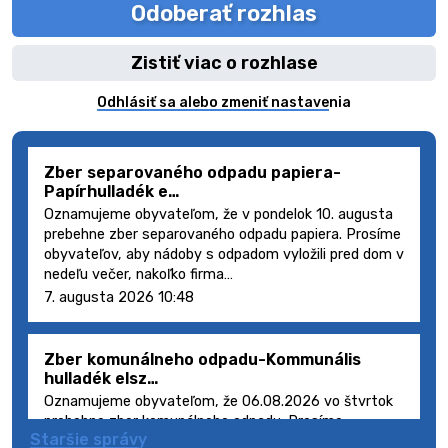
Odoberať rozhlas
Zistiť viac o rozhlase
Odhlásiť sa alebo zmeniť nastavenia
Zber separovaného odpadu papiera-
Papírhulladék e…
Oznamujeme obyvateľom, že v pondelok 10. augusta
prebehne zber separovaného odpadu papiera. Prosíme
obyvateľov, aby nádoby s odpadom vyložili pred dom v
nedeľu večer, nakoľko firma…
7. augusta 2026 10:48
Zber komunálneho odpadu-Kommunális
hulladék elsz…
Oznamujeme obyvateľom, že 06.08.2026 vo štvrtok
prebehne zber komunálneho odpadu. Prosíme
Staršie správy
obyvateľov, aby smetné nádoby s odpadom vyložili