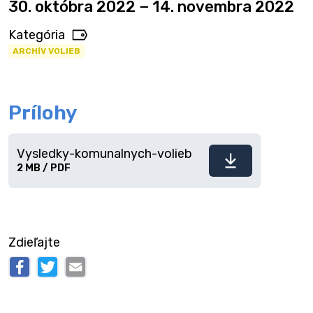
30. októbra 2022 − 14. novembra 2022
Kategória
ARCHÍV VOLIEB
Prílohy
Vysledky-komunalnych-volieb
Stiahnuť
2 MB / PDF
súbor
Zdieľajte