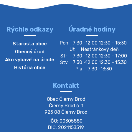
Rýchle odkazy
Úradné hodiny
4. augusta 2026 10:05
Pon
7:30 -12:00 12:30 - 15:30
Starosta obce
Zberný dvor-Gyűjtőudvar
Ut
Nestránkový deň
Obecný úrad
Oznamujeme obyvateľom, že v stredu 05. augusta
Str
7:30 -12:00 12:30 - 17:00
Ako vybaviť na úrade
bude zberný dvor zatvorený. Értesítjük a lakosokat,
Štv
7:30 -12:00 12:30 - 15:30
hogy szerdán augusztus 05-én a gyűjtőudvar zárva
História obce
Pia
7:30 -13:30
lesz https://ciernybrod.sk?p=214…
4. augusta 2026 09:57
Kontakt
Zber separovaného odpadu plastu-
Obec Čierny Brod

Szeparált műanya…
Čierny Brod č. 1

Oznamujeme obyvateľom, že v stredu 05. augusta
925 08 Čierny Brod
prebehne zber separovaného odpadu plastu. Prosíme
IČO: 00305880
obyvateľov, aby vrecia s odpadom vyložili pred dom už
večer vopred, nakoľko firma F…
DIČ: 2021153519