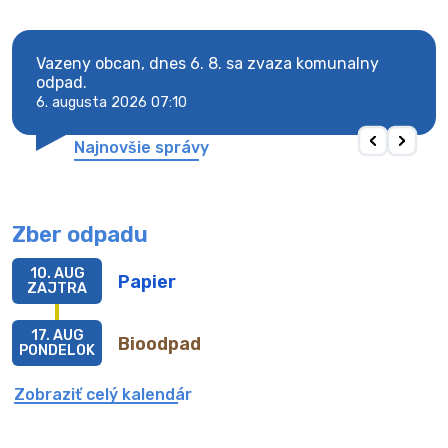
Vazeny obcan, dnes 6. 8. sa zvaza komunalny
Vaze
odpad.
odpa
6. augusta 2026 07:10
6. au
Najnovšie správy
Zber odpadu
10. AUG
Papier
ZAJTRA
17. AUG
Bioodpad
PONDELOK
Zobraziť celý kalendár