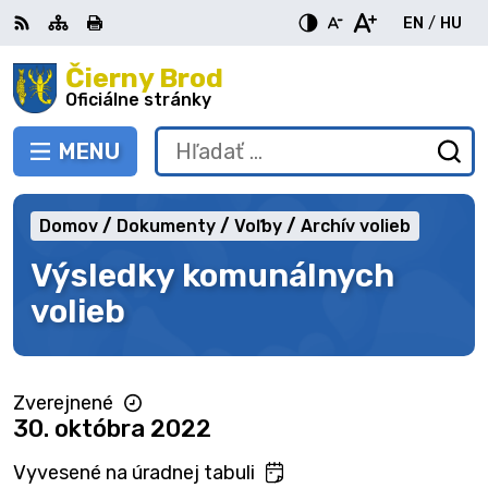
Preskočiť
EN
/
HU
na
Switch
Zme
obsah
Čierny Brod
RSS
Mapa
Tlačiť
Zvýšiť
Zmenšiť
Zväčšiť
languag
jazy
kontrast
veľkosť
veľkosť
Oficiálne stránky
to
na
písma
písma
English
Mag
MENU
PREPNÚŤ
Hľadať:
Od
vy
fo
Domov
Dokumenty
Voľby
Archív volieb
Výsledky komunálnych
volieb
Zverejnené
30. októbra 2022
Vyvesené na úradnej tabuli