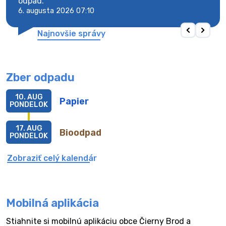
odpad.
odpa
6. augusta 2026 07:10
6. au
Najnovšie správy
Zber odpadu
10. AUG
Papier
PONDELOK
17. AUG
Bioodpad
PONDELOK
Zobraziť celý kalendár
Mobilná aplikácia
Stiahnite si mobilnú aplikáciu obce Čierny Brod a