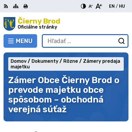
Preskočiť
EN
/
HU
na
Switch
Zme
obsah
Čierny Brod
RSS
Mapa
Tlačiť
Zvýšiť
Zmenšiť
Zväčšiť
languag
jazy
kontrast
veľkosť
veľkosť
Oficiálne stránky
to
na
písma
písma
English
Mag
MENU
PREPNÚŤ
Hľadať:
Od
vy
fo
Domov
Dokumenty
Rôzne
Zámery predaja
majetku
Zámer Obce Čierny Brod o
prevode majetku obce
spôsobom – obchodná
verejná súťaž