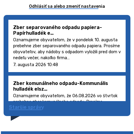
Odhlásiť sa alebo zmeniť nastavenia
Zber separovaného odpadu papiera-
Papírhulladék e…
Oznamujeme obyvateľom, že v pondelok 10. augusta
prebehne zber separovaného odpadu papiera. Prosíme
obyvateľov, aby nádoby s odpadom vyložili pred dom v
nedeľu večer, nakoľko firma…
7. augusta 2026 10:48
Zber komunálneho odpadu-Kommunális
hulladék elsz…
Oznamujeme obyvateľom, že 06.08.2026 vo štvrtok
prebehne zber komunálneho odpadu. Prosíme
Staršie správy
obyvateľov, aby smetné nádoby s odpadom vyložili
pred dom deň vopred, nakoľko firma FCC Sl…
5. augusta 2026 08:41