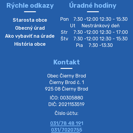
Rýchle odkazy
Úradné hodiny
4. augusta 2026 10:05
Pon
7:30 -12:00 12:30 - 15:30
Starosta obce
Zberný dvor-Gyűjtőudvar
Ut
Nestránkový deň
Obecný úrad
Oznamujeme obyvateľom, že v stredu 05. augusta
Str
7:30 -12:00 12:30 - 17:00
Ako vybaviť na úrade
bude zberný dvor zatvorený. Értesítjük a lakosokat,
Štv
7:30 -12:00 12:30 - 15:30
hogy szerdán augusztus 05-én a gyűjtőudvar zárva
História obce
Pia
7:30 -13:30
lesz https://ciernybrod.sk?p=214…
4. augusta 2026 09:57
Kontakt
Zber separovaného odpadu plastu-
Obec Čierny Brod

Szeparált műanya…
Čierny Brod č. 1

Oznamujeme obyvateľom, že v stredu 05. augusta
925 08 Čierny Brod
prebehne zber separovaného odpadu plastu. Prosíme
IČO: 00305880
obyvateľov, aby vrecia s odpadom vyložili pred dom už
večer vopred, nakoľko firma F…
DIČ: 2021153519
4. augusta 2026 09:51
Číslo účtu:
031/78 48 191
Oznámenie o plánovanom prerušení dodávky
031/7020755