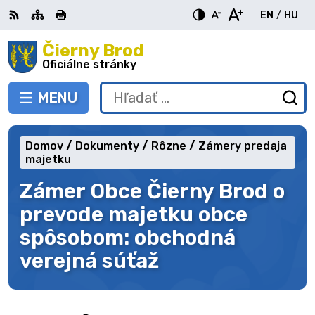
Preskočiť
EN
/
HU
na
Switch
Zme
obsah
Čierny Brod
RSS
Mapa
Tlačiť
Zvýšiť
Zmenšiť
Zväčšiť
languag
jazy
kontrast
veľkosť
veľkosť
Oficiálne stránky
to
na
písma
písma
English
Mag
MENU
PREPNÚŤ
Hľadať:
Od
vy
fo
Domov
Dokumenty
Rôzne
Zámery predaja
majetku
Zámer Obce Čierny Brod o
prevode majetku obce
spôsobom: obchodná
verejná súťaž