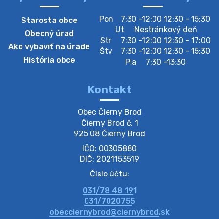
Zber separovaného odpadu plastu-
Pon
7:30 -12:00 12:30 - 15:30
Starosta obce
Szeparált műanya…
Ut
Nestránkový deň
Obecný úrad
Oznamujeme obyvateľom, že v stredu 05. augusta
Str
7:30 -12:00 12:30 - 17:00
Ako vybaviť na úrade
prebehne zber separovaného odpadu plastu. Prosíme
Štv
7:30 -12:00 12:30 - 15:30
obyvateľov, aby vrecia s odpadom vyložili pred dom už
História obce
Pia
7:30 -13:30
večer vopred, nakoľko firma F…
4. augusta 2026 09:51
Kontakt
Oznámenie o plánovanom prerušení dodávky
Obec Čierny Brod

elektri…
Čierny Brod č. 1

Oznamujeme Vám, že v určitých dňoch bude v
925 08 Čierny Brod
niektorých častiach našej obce plánované prerušenie
IČO: 00305880
distribúcie elektrickej energie. Podrobné informácie o
dátumoch, časoch a dotknutých …
DIČ: 2021153519
4. augusta 2026 09:48
Číslo účtu:
031/78 48 191
Zber BIO odpadu-BIO hulladék elszállítása
031/7020755
Obecný úrad v Čiernom Brode oznamuje obyvateľom,
obecciernybrod@ciernybrod.sk