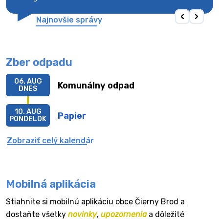
Najnovšie správy
Zber odpadu
06. AUG
Komunálny odpad
DNES
10. AUG
Papier
PONDELOK
Zobraziť celý kalendár
Mobilná aplikácia
Stiahnite si mobilnú aplikáciu obce Čierny Brod a
dostaňte všetky
novinky
,
upozornenia
a dôležité