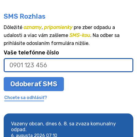
SMS Rozhlas
Dôležité
oznamy
,
pripomienky
pre zber odpadu a
udalosti a viac vám zašleme
SMS-kou
. Na odber sa
prihlásite odoslaním formulára nižšie.
Vaše telefónne číslo
Odoberať SMS
Chcete sa odhlásiť?
Vazeny obcan, dnes 6. 8. sa zvaza komunalny
Vaze
odpad.
odpa
6. augusta 2026 07:10
6. au