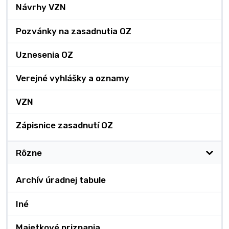
Návrhy VZN
Pozvánky na zasadnutia OZ
Uznesenia OZ
Verejné vyhlášky a oznamy
VZN
Zápisnice zasadnutí OZ
Rôzne
Archív úradnej tabule
Iné
Majetkové priznania