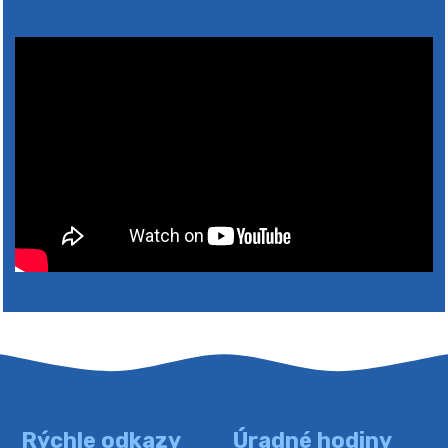
4. augusta 2026 10:05
Zberný dvor-Gyűjtőudvar
Oznamujeme obyvateľom, že v stredu 05. augusta
bude zberný dvor zatvorený. Értesítjük a lakosokat,
hogy szerdán augusztus 05-én a gyűjtőudvar zárva
lesz https://ciernybrod.sk?p=214…
4. augusta 2026 09:57
Rýchle odkazy
Úradné hodiny