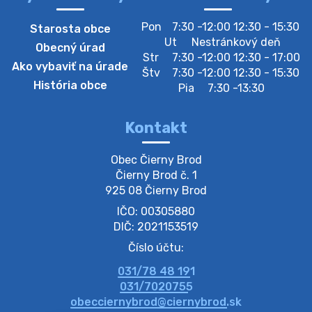
Zber separovaného odpadu plastu-
Pon
7:30 -12:00 12:30 - 15:30
Starosta obce
Szeparált műanya…
Ut
Nestránkový deň
Obecný úrad
Oznamujeme obyvateľom, že v stredu 05. augusta
Str
7:30 -12:00 12:30 - 17:00
Ako vybaviť na úrade
prebehne zber separovaného odpadu plastu. Prosíme
Štv
7:30 -12:00 12:30 - 15:30
obyvateľov, aby vrecia s odpadom vyložili pred dom už
História obce
Pia
7:30 -13:30
večer vopred, nakoľko firma F…
4. augusta 2026 09:51
Kontakt
Oznámenie o plánovanom prerušení dodávky
Obec Čierny Brod

elektri…
Čierny Brod č. 1

Oznamujeme Vám, že v určitých dňoch bude v
925 08 Čierny Brod
niektorých častiach našej obce plánované prerušenie
IČO: 00305880
distribúcie elektrickej energie. Podrobné informácie o
dátumoch, časoch a dotknutých …
DIČ: 2021153519
4. augusta 2026 09:48
Číslo účtu:
031/78 48 191
Zber BIO odpadu-BIO hulladék elszállítása
031/7020755
Obecný úrad v Čiernom Brode oznamuje obyvateľom,
obecciernybrod@ciernybrod.sk