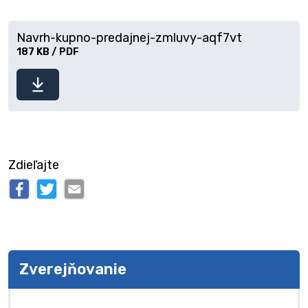
Navrh-kupno-predajnej-zmluvy-aqf7vt
187 KB / PDF
Stiahnuť
súbor
Zdieľajte
Zverejňovanie
Zverejňovanie