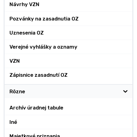
Návrhy VZN
Pozvánky na zasadnutia OZ
Uznesenia OZ
Verejné vyhlášky a oznamy
VZN
Zápisnice zasadnutí OZ
Rôzne
Archív úradnej tabule
Iné
Majetkové priznania