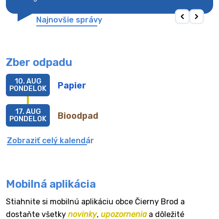
Najnovšie správy
Zber odpadu
10. AUG
Papier
PONDELOK
17. AUG
Bioodpad
PONDELOK
Zobraziť celý kalendár
Mobilná aplikácia
Stiahnite si mobilnú aplikáciu obce Čierny Brod a
dostaňte všetky
novinky
,
upozornenia
a dôležité