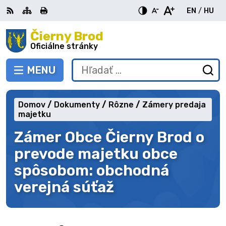
Preskočiť
EN
/
HU
na
Switch
Zme
obsah
Čierny Brod
RSS
Mapa
Tlačiť
Zvýšiť
Zmenšiť
Zväčšiť
languag
jazy
kontrast
veľkosť
veľkosť
Oficiálne stránky
to
na
písma
písma
English
Mag
MENU
PREPNÚŤ
Hľadať:
Od
vy
fo
Domov
Dokumenty
Rôzne
Zámery predaja
majetku
Zámer Obce Čierny Brod o
prevode majetku obce
spôsobom: obchodná
verejná súťaž