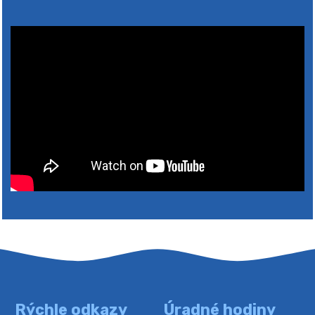
4. augusta 2026 10:05
Zberný dvor-Gyűjtőudvar
Oznamujeme obyvateľom, že v stredu 05. augusta
bude zberný dvor zatvorený. Értesítjük a lakosokat,
hogy szerdán augusztus 05-én a gyűjtőudvar zárva
lesz https://ciernybrod.sk?p=214…
4. augusta 2026 09:57
Rýchle odkazy
Úradné hodiny