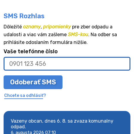
SMS Rozhlas
Dôležité
oznamy
,
pripomienky
pre zber odpadu a
udalosti a viac vám zašleme
SMS-kou
. Na odber sa
prihlásite odoslaním formulára nižšie.
Vaše telefónne číslo
Odoberať SMS
Chcete sa odhlásiť?
Vazeny obcan, dnes 6. 8. sa zvaza komunalny
Vaze
odpad.
odpa
6. augusta 2026 07:10
6. au