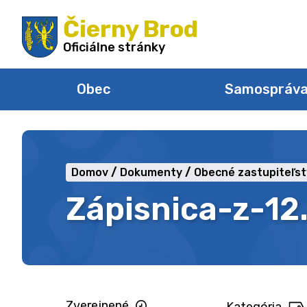
Preskočiť
Čierny Brod
na
obsah
Oficiálne stránky
Obec
Samospráv
Domov
Dokumenty
Obecné zastupiteľs
Zápisnica-z-12
Zverejnené