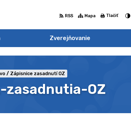
Tlačiť
RSS
Mapa
a
Zverejňovanie
tvo
Zápisnice zasadnutí OZ
.-zasadnutia-OZ