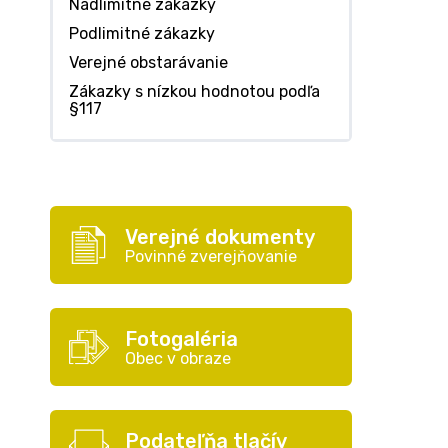
Nadlimitné zákazky
Podlimitné zákazky
Verejné obstarávanie
Zákazky s nízkou hodnotou podľa
§117
Verejné dokumenty
Povinné zverejňovanie
Fotogaléria
Obec v obraze
Podateľňa tlačív