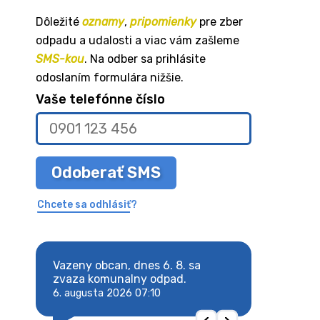
Dôležité
oznamy
,
pripomienky
pre zber
odpadu a udalosti a viac vám zašleme
SMS-kou
. Na odber sa prihlásite
odoslaním formulára nižšie.
Vaše telefónne číslo
Odoberať SMS
Chcete sa odhlásiť?
8. sa
Vazeny obcan, dnes 6. 8. sa
Vazeny obcan, d
 odpad.
zvaza komunalny odpad.
zvaza komunaln
6. augusta 2026 07:10
6. augusta 2026 