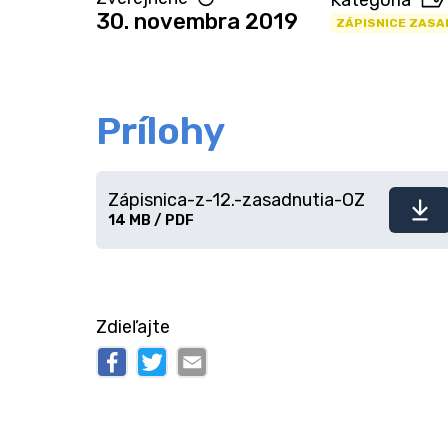
Kategória
30. novembra 2019
ZÁPISNICE ZASA
Prílohy
Zápisnica-z-12.-zasadnutia-OZ
Stiahnuť
14 MB / PDF
súbor
Zdieľajte