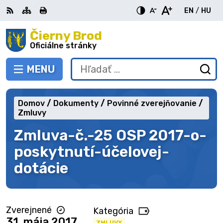
Preskočiť
EN
/
HU
na
Switch
Zme
obsah
Čierny Brod
RSS
Mapa
Tlačiť
Zvýšiť
Zmenšiť
Zväčšiť
languag
jazy
kontrast
veľkosť
veľkosť
Oficiálne stránky
to
na
písma
písma
English
Mag
MENU
PREPNÚŤ
Hľadať:
Od
vy
fo
Domov
Dokumenty
Povinné zverejňovanie
Zmluvy
Zmluva-č.-25 OSP 2017-o-
poskytnutí-účelovej-
dotácie
Zverejnené
Kategória
31. mája 2017
ZMLUVY