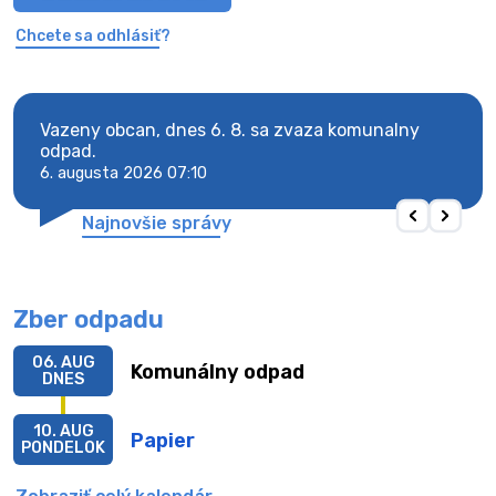
Chcete sa odhlásiť?
Vazeny obcan, dnes 6. 8. sa zvaza komunalny
Vaze
odpad.
odpa
6. augusta 2026 07:10
6. au
Najnovšie správy
Zber odpadu
06. AUG
Komunálny odpad
DNES
10. AUG
Papier
PONDELOK