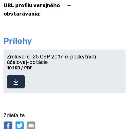
URL profilu verejného
—
obstarávania:
Prílohy
Zmluva-č.-25 OSP 2017-o-poskytnutí-
účelovej-dotácie
101 KB / PDF
Stiahnuť
súbor
Zdieľajte