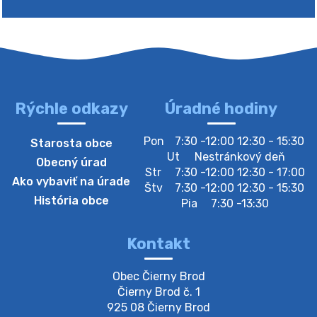
Zberný dvor-Gyűjtőudvar
Oznamujeme obyvateľom, že v stredu 05. augusta
bude zberný dvor zatvorený. Értesítjük a lakosokat,
hogy szerdán augusztus 05-én a gyűjtőudvar zárva
lesz https://ciernybrod.sk?p=214…
4. augusta 2026 09:57
Rýchle odkazy
Úradné hodiny
Zber separovaného odpadu plastu-
Pon
7:30 -12:00 12:30 - 15:30
Starosta obce
Szeparált műanya…
Ut
Nestránkový deň
Obecný úrad
Oznamujeme obyvateľom, že v stredu 05. augusta
Str
7:30 -12:00 12:30 - 17:00
Ako vybaviť na úrade
prebehne zber separovaného odpadu plastu. Prosíme
Štv
7:30 -12:00 12:30 - 15:30
obyvateľov, aby vrecia s odpadom vyložili pred dom už
História obce
Pia
7:30 -13:30
večer vopred, nakoľko firma F…
4. augusta 2026 09:51
Kontakt
Oznámenie o plánovanom prerušení dodávky
Obec Čierny Brod

elektri…
Čierny Brod č. 1

Oznamujeme Vám, že v určitých dňoch bude v
925 08 Čierny Brod
niektorých častiach našej obce plánované prerušenie