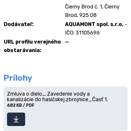
Čierny Brod č. 1, Čierny
Brod, 925 08
Dodávateľ:
AQUAMONT spol. s.r.o.
-
IČO: 31105696
URL profilu verejného
—
obstarávania:
Prílohy
Zmluva o dielo_ Zavedenie vody a
kanalizácie do hasičskej zbrojnice_Časť 1.
682 KB / PDF
Stiahnuť
súbor