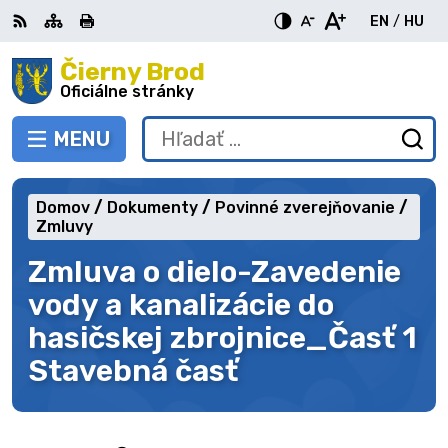
Preskočiť
EN
/
HU
na
Switch
Zme
obsah
Čierny Brod
RSS
Mapa
Tlačiť
Zvýšiť
Zmenšiť
Zväčšiť
languag
jazy
kontrast
veľkosť
veľkosť
Oficiálne stránky
to
na
písma
písma
English
Mag
MENU
PREPNÚŤ
Hľadať:
Od
vy
fo
Domov
Dokumenty
Povinné zverejňovanie
Zmluvy
Zmluva o dielo-Zavedenie
vody a kanalizácie do
hasičskej zbrojnice_Časť 1
Stavebná časť