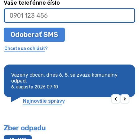
Vaše telefónne číslo
Odoberať SMS
Chcete sa odhlásiť?
Vazeny obcan, dnes 6. 8. sa zvaza komunalny
Vaze
odpad.
odpa
6. augusta 2026 07:10
6. au
Najnovšie správy
Zber odpadu