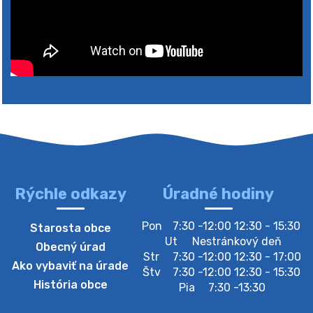
Rýchle odkazy
Úradné hodiny
4. augusta 2026 10:05
Pon
7:30 -12:00 12:30 - 15:30
Starosta obce
Zberný dvor-Gyűjtőudvar
Ut
Nestránkový deň
Obecný úrad
Oznamujeme obyvateľom, že v stredu 05. augusta
Str
7:30 -12:00 12:30 - 17:00
Ako vybaviť na úrade
bude zberný dvor zatvorený. Értesítjük a lakosokat,
Štv
7:30 -12:00 12:30 - 15:30
hogy szerdán augusztus 05-én a gyűjtőudvar zárva
História obce
Pia
7:30 -13:30
lesz https://ciernybrod.sk?p=214…
4. augusta 2026 09:57