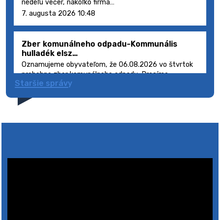
nedeľu večer, nakoľko firma…
7. augusta 2026 10:48
Zber komunálneho odpadu-Kommunális
hulladék elsz…
Oznamujeme obyvateľom, že 06.08.2026 vo štvrtok
prebehne zber komunálneho odpadu. Prosíme
Staršie správy
obyvateľov, aby smetné nádoby s odpadom vyložili
pred dom deň vopred, nakoľko firma FCC Sl…
5. augusta 2026 08:41
Výlet dôchodcov 2026- Nyugdíjas kirándulás
2026