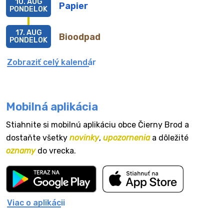
10. AUG
Papier
PONDELOK
17. AUG
Bioodpad
PONDELOK
Zobraziť celý kalendár
Mobilná aplikácia
Stiahnite si mobilnú aplikáciu obce Čierny Brod a
dostaňte všetky
novinky
,
upozornenia
a dôležité
oznamy
do vrecka.
Viac o aplikácii