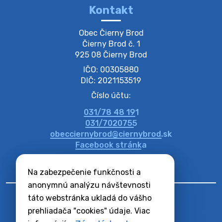
Kontakt
Zber separovaného odpadu plastu-
Obec Čierny Brod

Szeparált műanya…
Čierny Brod č. 1

Oznamujeme obyvateľom, že v stredu 05. augusta
925 08 Čierny Brod
prebehne zber separovaného odpadu plastu. Prosíme
IČO: 00305880
obyvateľov, aby vrecia s odpadom vyložili pred dom už
večer vopred, nakoľko firma F…
DIČ: 2021153519
4. augusta 2026 09:51
Číslo účtu:
031/78 48 191
Oznámenie o plánovanom prerušení dodávky
031/7020755
elektri…
obecciernybrod@ciernybrod.sk
Oznamujeme Vám, že v určitých dňoch bude v
Facebook stránka
niektorých častiach našej obce plánované prerušenie
distribúcie elektrickej energie. Podrobné informácie o
Na zabezpečenie funkčnosti a
dátumoch, časoch a dotknutých …
4. augusta 2026 09:48
anonymnú analýzu návštevnosti
táto webstránka ukladá do vášho
prehliadača "cookies" údaje. Viac
Zber BIO odpadu-BIO hulladék elszállítása