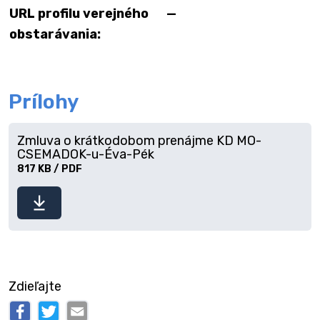
URL profilu verejného
—
obstarávania:
Prílohy
Zmluva o krátkodobom prenájme KD MO-
CSEMADOK-u-Éva-Pék
817 KB / PDF
Stiahnuť
súbor
Zdieľajte