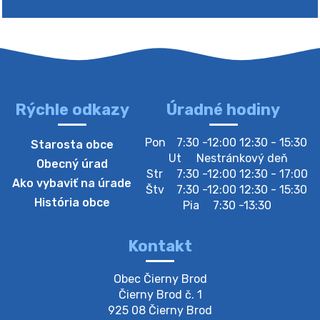
Rýchle odkazy
Úradné hodiny
4. augusta 2026 10:05
Pon
7:30 -12:00 12:30 - 15:30
Starosta obce
Zberný dvor-Gyűjtőudvar
Ut
Nestránkový deň
Obecný úrad
Oznamujeme obyvateľom, že v stredu 05. augusta
Str
7:30 -12:00 12:30 - 17:00
Ako vybaviť na úrade
bude zberný dvor zatvorený. Értesítjük a lakosokat,
Štv
7:30 -12:00 12:30 - 15:30
hogy szerdán augusztus 05-én a gyűjtőudvar zárva
História obce
Pia
7:30 -13:30
lesz https://ciernybrod.sk?p=214…
4. augusta 2026 09:57
Kontakt
Zber separovaného odpadu plastu-
Obec Čierny Brod

Szeparált műanya…
Čierny Brod č. 1

Oznamujeme obyvateľom, že v stredu 05. augusta
925 08 Čierny Brod
prebehne zber separovaného odpadu plastu. Prosíme