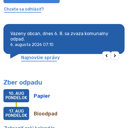
Chcete sa odhlásiť?
Vazeny obcan, dnes 6. 8. sa zvaza komunalny
Vaze
odpad.
odpa
6. augusta 2026 07:10
6. au
Najnovšie správy
Zber odpadu
10. AUG
Papier
PONDELOK
17. AUG
Bioodpad
PONDELOK