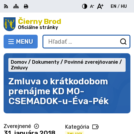
Preskočiť
EN
/
HU
na
Switch
Zme
obsah
Čierny Brod
RSS
Mapa
Tlačiť
Zvýšiť
Zmenšiť
Zväčšiť
languag
jazy
kontrast
veľkosť
veľkosť
Oficiálne stránky
to
na
písma
písma
English
Mag
MENU
PREPNÚŤ
Hľadať:
Od
vy
fo
Domov
Dokumenty
Povinné zverejňovanie
Zmluvy
Zmluva o krátkodobom
prenájme KD MO-
CSEMADOK-u-Éva-Pék
Zverejnené
Kategória
31. januára 2018
ZMLUVY