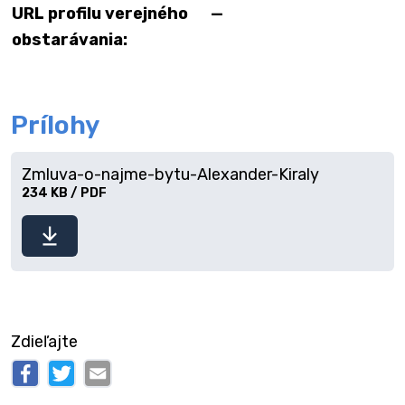
URL profilu verejného
—
obstarávania:
Prílohy
Zmluva-o-najme-bytu-Alexander-Kiraly
234 KB / PDF
Stiahnuť
súbor
Zdieľajte