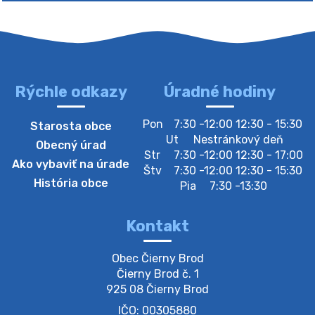
Rýchle odkazy
Úradné hodiny
4. augusta 2026 10:05
Pon
7:30 -12:00 12:30 - 15:30
Starosta obce
Zberný dvor-Gyűjtőudvar
Ut
Nestránkový deň
Obecný úrad
Oznamujeme obyvateľom, že v stredu 05. augusta
Str
7:30 -12:00 12:30 - 17:00
Ako vybaviť na úrade
bude zberný dvor zatvorený. Értesítjük a lakosokat,
Štv
7:30 -12:00 12:30 - 15:30
hogy szerdán augusztus 05-én a gyűjtőudvar zárva
História obce
Pia
7:30 -13:30
lesz https://ciernybrod.sk?p=214…
4. augusta 2026 09:57
Kontakt
Zber separovaného odpadu plastu-
Obec Čierny Brod

Szeparált műanya…
Čierny Brod č. 1

Oznamujeme obyvateľom, že v stredu 05. augusta
925 08 Čierny Brod
prebehne zber separovaného odpadu plastu. Prosíme
IČO: 00305880
obyvateľov, aby vrecia s odpadom vyložili pred dom už