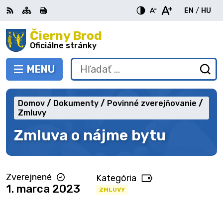
Preskočiť
EN
/
HU
na
Switch
Zme
obsah
Čierny Brod
RSS
Mapa
Tlačiť
Zvýšiť
Zmenšiť
Zväčšiť
languag
jazy
kontrast
veľkosť
veľkosť
Oficiálne stránky
to
na
písma
písma
English
Mag
MENU
PREPNÚŤ
Hľadať:
Od
vy
fo
Domov
Dokumenty
Povinné zverejňovanie
Zmluvy
Zmluva o nájme bytu
Zverejnené
Kategória
1. marca 2023
ZMLUVY