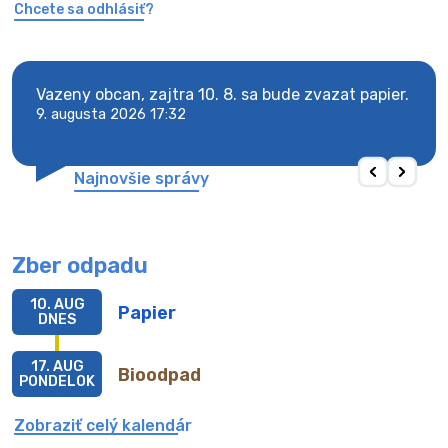
Chcete sa odhlásiť?
Vazeny obcan, zajtra 10. 8. sa bude zvazat papier.
Vaze
9. augusta 2026 17:32
9. au
Najnovšie správy
Zber odpadu
10. AUG
Papier
DNES
17. AUG
Bioodpad
PONDELOK
Zobraziť celý kalendár