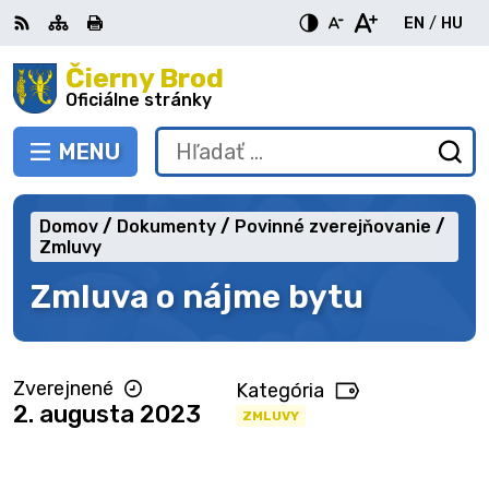
Preskočiť
EN
/
HU
na
Switch
Zme
obsah
Čierny Brod
RSS
Mapa
Tlačiť
Zvýšiť
Zmenšiť
Zväčšiť
languag
jazy
kontrast
veľkosť
veľkosť
Oficiálne stránky
to
na
písma
písma
English
Mag
MENU
PREPNÚŤ
Hľadať:
Od
vy
fo
Domov
Dokumenty
Povinné zverejňovanie
Zmluvy
Zmluva o nájme bytu
Zverejnené
Kategória
2. augusta 2023
ZMLUVY