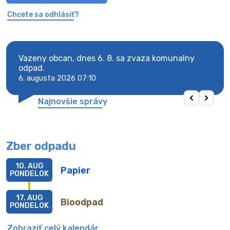
Chcete sa odhlásiť?
Vazeny obcan, dnes 6. 8. sa zvaza komunalny
Vaze
odpad.
odpa
6. augusta 2026 07:10
6. au
Najnovšie správy
Zber odpadu
10. AUG
Papier
PONDELOK
17. AUG
Bioodpad
PONDELOK
Zobraziť celý kalendár