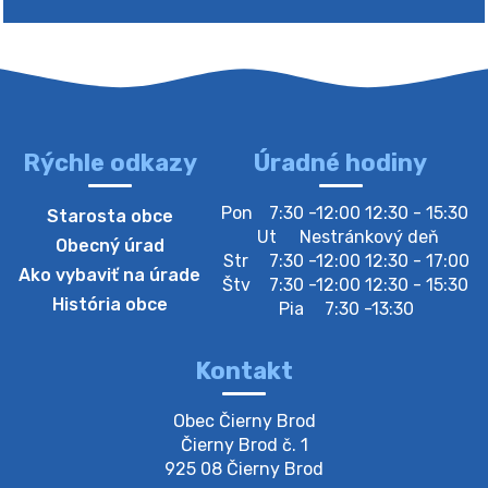
Rýchle odkazy
Úradné hodiny
4. augusta 2026 10:05
Pon
7:30 -12:00 12:30 - 15:30
Starosta obce
Zberný dvor-Gyűjtőudvar
Ut
Nestránkový deň
Obecný úrad
Oznamujeme obyvateľom, že v stredu 05. augusta
Str
7:30 -12:00 12:30 - 17:00
Ako vybaviť na úrade
bude zberný dvor zatvorený. Értesítjük a lakosokat,
Štv
7:30 -12:00 12:30 - 15:30
hogy szerdán augusztus 05-én a gyűjtőudvar zárva
História obce
Pia
7:30 -13:30
lesz https://ciernybrod.sk?p=214…
4. augusta 2026 09:57
Kontakt
Zber separovaného odpadu plastu-
Obec Čierny Brod

Szeparált műanya…
Čierny Brod č. 1

Oznamujeme obyvateľom, že v stredu 05. augusta
925 08 Čierny Brod
prebehne zber separovaného odpadu plastu. Prosíme