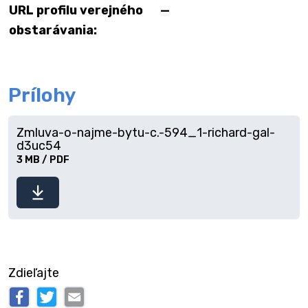
URL profilu verejného
—
obstarávania:
Prílohy
Zmluva-o-najme-bytu-c.-594_1-richard-gal-
d3uc54
3 MB / PDF
Stiahnuť
súbor
Zdieľajte