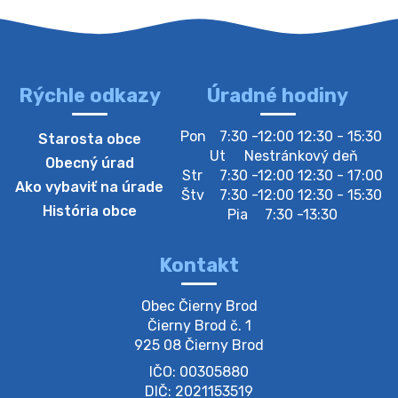
Rýchle odkazy
Úradné hodiny
4. augusta 2026 10:05
Pon
7:30 -12:00 12:30 - 15:30
Starosta obce
Zberný dvor-Gyűjtőudvar
Ut
Nestránkový deň
Obecný úrad
Oznamujeme obyvateľom, že v stredu 05. augusta
Str
7:30 -12:00 12:30 - 17:00
Ako vybaviť na úrade
bude zberný dvor zatvorený. Értesítjük a lakosokat,
Štv
7:30 -12:00 12:30 - 15:30
hogy szerdán augusztus 05-én a gyűjtőudvar zárva
História obce
Pia
7:30 -13:30
lesz https://ciernybrod.sk?p=214…
4. augusta 2026 09:57
Kontakt
Zber separovaného odpadu plastu-
Obec Čierny Brod

Szeparált műanya…
Čierny Brod č. 1

Oznamujeme obyvateľom, že v stredu 05. augusta
925 08 Čierny Brod
prebehne zber separovaného odpadu plastu. Prosíme
IČO: 00305880
obyvateľov, aby vrecia s odpadom vyložili pred dom už
večer vopred, nakoľko firma F…
DIČ: 2021153519