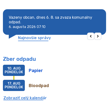
Vazeny obcan, dnes 6. 8. sa zvaza komunalny
Vaze
odpad.
odpa
6. augusta 2026 07:10
6. au
Najnovšie správy
Zber odpadu
10. AUG
Papier
PONDELOK
17. AUG
Bioodpad
PONDELOK
Zobraziť celý kalendár