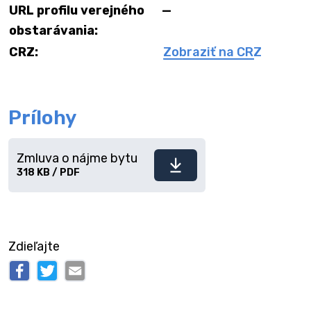
URL profilu verejného
—
obstarávania:
CRZ:
Zobraziť na CRZ
Prílohy
Zmluva o nájme bytu
Stiahnuť
318 KB / PDF
súbor
Zdieľajte