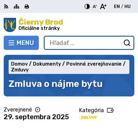
Preskočiť
EN
/
HU
na
Switch
Zme
obsah
Čierny Brod
RSS
Mapa
Tlačiť
Zvýšiť
Zmenšiť
Zväčšiť
languag
jazy
kontrast
veľkosť
veľkosť
Oficiálne stránky
to
na
písma
písma
English
Mag
MENU
PREPNÚŤ
Hľadať:
Od
vy
fo
Domov
Dokumenty
Povinné zverejňovanie
Zmluvy
Zmluva o nájme bytu
Zverejnené
Kategória
29. septembra 2025
ZMLUVY