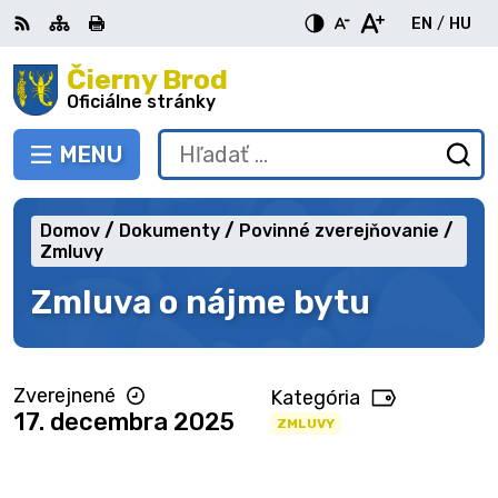
Preskočiť
EN
/
HU
na
Switch
Zme
obsah
Čierny Brod
RSS
Mapa
Tlačiť
Zvýšiť
Zmenšiť
Zväčšiť
languag
jazy
kontrast
veľkosť
veľkosť
Oficiálne stránky
to
na
písma
písma
English
Mag
MENU
PREPNÚŤ
Hľadať:
Od
vy
fo
Domov
Dokumenty
Povinné zverejňovanie
Zmluvy
Zmluva o nájme bytu
Zverejnené
Kategória
17. decembra 2025
ZMLUVY