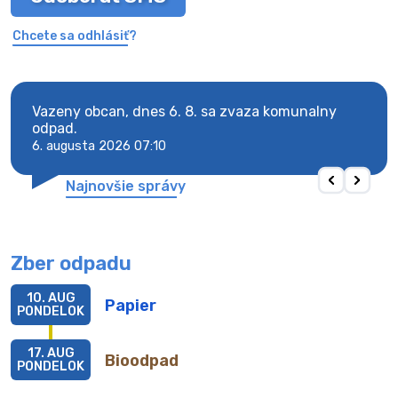
Chcete sa odhlásiť?
Vazeny obcan, dnes 6. 8. sa zvaza komunalny
Vaze
odpad.
odpa
6. augusta 2026 07:10
6. au
Najnovšie správy
Zber odpadu
10. AUG
Papier
PONDELOK
17. AUG
Bioodpad
PONDELOK