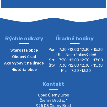
Rýchle odkazy
Úradné hodiny
4. augusta 2026 10:05
Pon
7:30 -12:00 12:30 - 15:30
Starosta obce
Zberný dvor-Gyűjtőudvar
Ut
Nestránkový deň
Obecný úrad
Oznamujeme obyvateľom, že v stredu 05. augusta
Str
7:30 -12:00 12:30 - 17:00
Ako vybaviť na úrade
bude zberný dvor zatvorený. Értesítjük a lakosokat,
Štv
7:30 -12:00 12:30 - 15:30
hogy szerdán augusztus 05-én a gyűjtőudvar zárva
História obce
Pia
7:30 -13:30
lesz https://ciernybrod.sk?p=214…
4. augusta 2026 09:57
Kontakt
Zber separovaného odpadu plastu-
Obec Čierny Brod

Szeparált műanya…
Čierny Brod č. 1

Oznamujeme obyvateľom, že v stredu 05. augusta
925 08 Čierny Brod