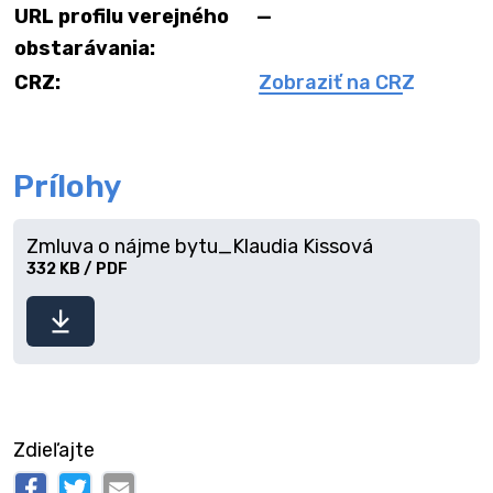
URL profilu verejného
—
obstarávania:
CRZ:
Zobraziť na CRZ
Prílohy
Zmluva o nájme bytu_Klaudia Kissová
332 KB / PDF
Stiahnuť
súbor
Zdieľajte