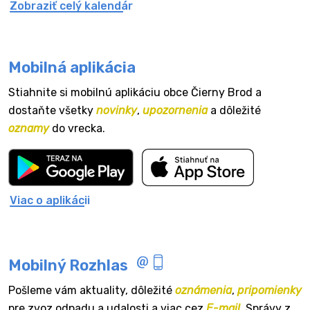
Zobraziť celý kalendár
Mobilná aplikácia
Stiahnite si mobilnú aplikáciu obce Čierny Brod a
dostaňte všetky
novinky
,
upozornenia
a dôležité
oznamy
do vrecka.
Viac o aplikácii
Mobilný Rozhlas
Pošleme vám aktuality, dôležité
oznámenia
,
pripomienky
pre zvoz odpadu a udalosti a viac cez
E-mail
. Správy z